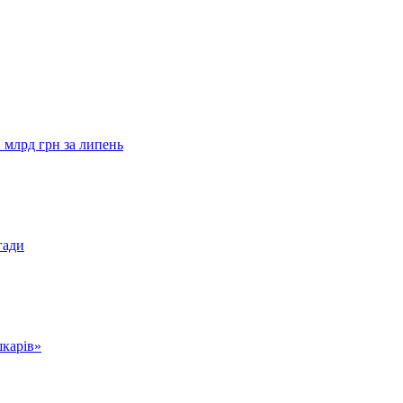
 млрд грн за липень
гади
шкарів»