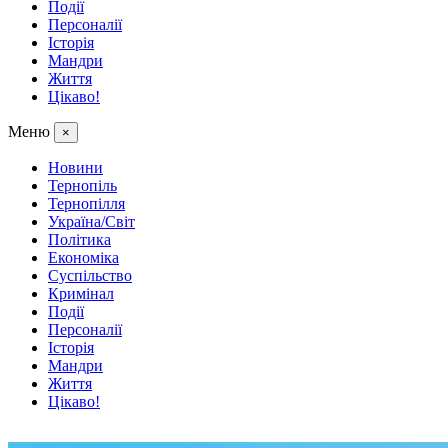
Події
Персоналії
Історія
Мандри
Життя
Цікаво!
Меню
×
Новини
Тернопіль
Тернопілля
Україна/Світ
Політика
Економіка
Суспільство
Кримінал
Події
Персоналії
Історія
Мандри
Життя
Цікаво!