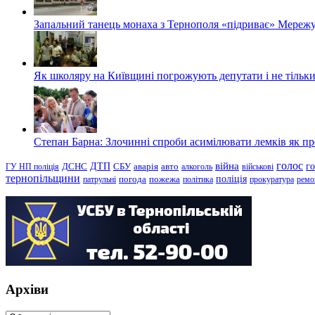
Запальний танець монаха з Тернополя «підриває» Мережу
Як школяру на Київщині погрожують депутати і не тільки
Степан Барна: Злочинні спроби асимілювати лемків як пред
голос
війна
г
ДТП
ГУ НП поліція
ДСНС
СБУ
аварія
авто
алкоголь
військові
тернопільщини
поліція
патрульні
погода
пожежа
політика
прокуратура
ремо
Архіви