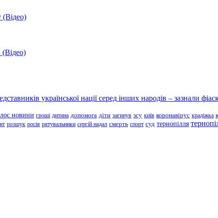
 (Відео)
 (Відео)
ставників української нації серед інших народів – зазнали фіаск
олос новини
зсу
гроші
дитина
допомога
діти
загинув
київ
коронавірус
крадіжка
тернопі
тернопілля
суд
нт
розшук
росія
рятувальники
сергій надал
смерть
спорт