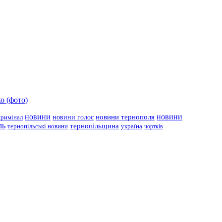
о (фото)
новини
новини тернополя
новини
новини голос
кримінал
ль
тернопільщина
україна
тернопільські новини
чортків