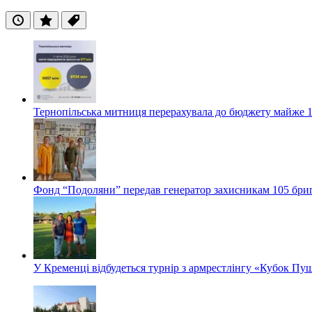
Останні
Популярні
Теги
Тернопільська митниця перерахувала до бюджету майже 1
Фонд “Подоляни” передав генератор захисникам 105 бри
У Кременці відбудеться турнір з армрестлінгу «Кубок Пу