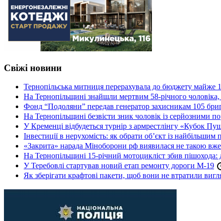
Свіжі новини
Тернопільська митниця перерахувала до бюджету майже 1
На Тернопільщині знайшли мертвим 58-річного чоловіка, 
Фонд “Подоляни” передав генератор захисникам 105 бри
На Тернопільщині безвісти зник чоловік із серйозними 
У Кременці відбудеться турнір з армрестлінгу «Кубок Пу
Інвестиції в нерухомість: як обрати об’єкт із найбільшим
«Закрита» нарада Міноборони рф виявилася не такою вж
На Тернопільщині 15-річний мотоцикліст збив пішохода: 
У Теребовлі стартував новий етап ремонту дороги М-19
Як зберігати крафтові пакети, щоб вони не втратили вигл