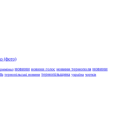
о (фото)
новини
новини тернополя
новини
новини голос
кримінал
ль
тернопільщина
україна
тернопільські новини
чортків