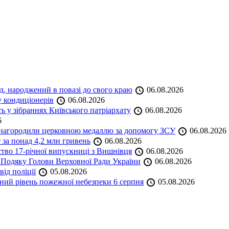
нд, народжений в повазі до свого краю
06.08.2026
у кондиціонерів
06.08.2026
 у зібраннях Київського патріархату
06.08.2026
6
а нагородили церковною медаллю за допомогу ЗСУ
06.08.2026
 за понад 4,2 млн гривень
06.08.2026
ство 17-річної випускниці з Вишнівця
06.08.2026
 Подяку Голови Верховної Ради України
06.08.2026
ід поліції
05.08.2026
ий рівень пожежної небезпеки 6 серпня
05.08.2026