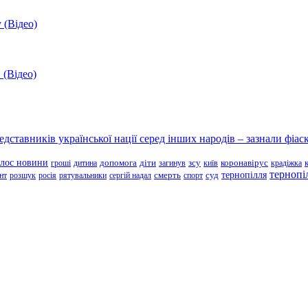
 (Відео)
 (Відео)
ставників української нації серед інших народів – зазнали фіаск
олос новини
зсу
гроші
дитина
допомога
діти
загинув
київ
коронавірус
крадіжка
тернопі
тернопілля
суд
нт
розшук
росія
рятувальники
сергій надал
смерть
спорт