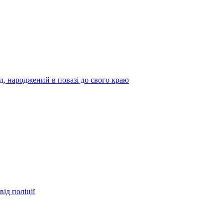
нд, народжений в повазі до свого краю
ід поліції