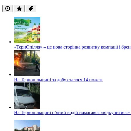
Останні
Популярні
Теги
«ТернОпілля» – це нова сторінка розвитку компанії і бре
На Тернопільщині за добу сталося 14 пожеж
На Тернопільщині п’яний водій намагався «відкупитися» в