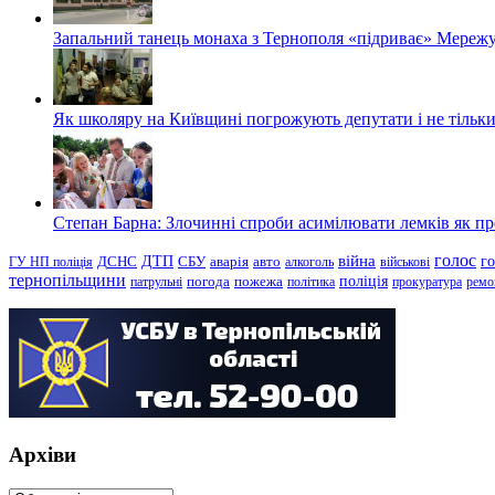
Запальний танець монаха з Тернополя «підриває» Мережу
Як школяру на Київщині погрожують депутати і не тільки
Степан Барна: Злочинні спроби асимілювати лемків як пред
голос
війна
г
ДТП
ГУ НП поліція
ДСНС
СБУ
аварія
авто
алкоголь
військові
тернопільщини
поліція
патрульні
погода
пожежа
політика
прокуратура
ремо
Архіви