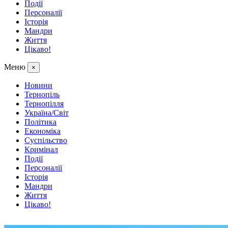
Події
Персоналії
Історія
Мандри
Життя
Цікаво!
Меню
×
Новини
Тернопіль
Тернопілля
Україна/Світ
Політика
Економіка
Суспільство
Кримінал
Події
Персоналії
Історія
Мандри
Життя
Цікаво!