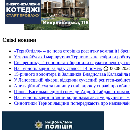
Свіжі новини
«ТернОпілля» – це нова сторінка розвитку компанії і бре
У тролейбусах і маршрутках Тернополя перевірили робот
Священнику з Тернополя заборонили служити через участь
На Тернопільщині за добу сталося 14 пожеж
06.08.202
15-річного волонтера із Заліщиків Владислава Калакайл
У Лановецькій лікарні відкрили сучасний рентген-кабінет
Апеляційний суд залишив у силі вирок у справі про вбив
Голова Васильковецької громади Андрій Гайдаш отримав
На Тернопільщині п’яний водій намагався «відкупитися» в
Синоптики Тернопільщини попереджають про надзвичайн