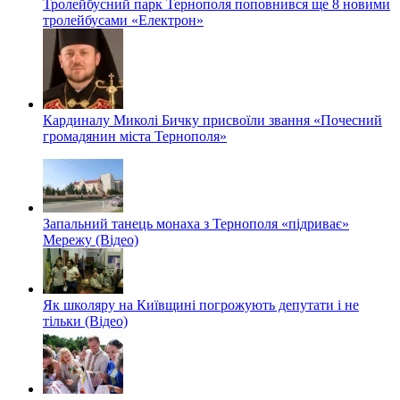
Тролейбусний парк Тернополя поповнився ще 8 новими
тролейбусами «Електрон»
Кардиналу Миколі Бичку присвоїли звання «Почесний
громадянин міста Тернополя»
Запальний танець монаха з Тернополя «підриває»
Мережу (Відео)
Як школяру на Київщині погрожують депутати і не
тільки (Відео)