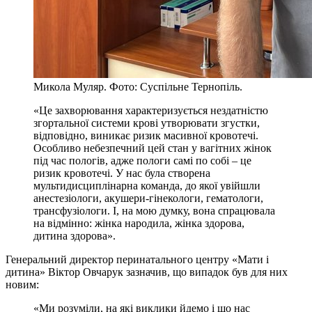
Микола Муляр. Фото: Суспільне Тернопіль.
«Це захворювання характеризується нездатністю
згортальної системи крові утворювати згустки,
відповідно, виникає ризик масивної кровотечі.
Особливо небезпечний цей стан у вагітних жінок
під час пологів, адже пологи самі по собі – це
ризик кровотечі. У нас була створена
мультидисциплінарна команда, до якої увійшли
анестезіологи, акушери-гінекологи, гематологи,
трансфузіологи. І, на мою думку, вона спрацювала
на відмінно: жінка народила, жінка здорова,
дитина здорова».
Генеральний директор перинатального центру «Мати і
дитина» Віктор Овчарук зазначив, що випадок був для них
новим:
«Ми розуміли, на які виклики йдемо і що нас