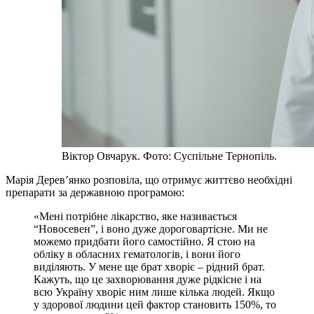
Віктор Овчарук. Фото: Суспільне Тернопіль.
Марія Дерев’янко розповіла, що отримує життєво необхідні
препарати за державною програмою:
«Мені потрібне лікарство, яке називається
“Новосевен”, і воно дуже дороговартісне. Ми не
можемо придбати його самостійно. Я стою на
обліку в обласних гематологів, і вони його
виділяють. У мене ще брат хворіє – рідний брат.
Кажуть, що це захворювання дуже рідкісне і на
всю Україну хворіє ним лише кілька людей. Якщо
у здорової людини цей фактор становить 150%, то