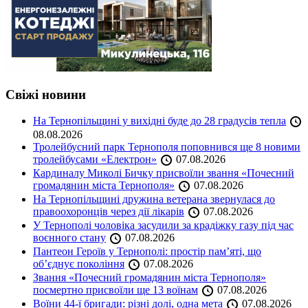
Свіжі новини
На Тернопільщині у вихідні буде до 28 градусів тепла
08.08.2026
Тролейбусний парк Тернополя поповнився ще 8 новими
тролейбусами «Електрон»
07.08.2026
Кардиналу Миколі Бичку присвоїли звання «Почесний
громадянин міста Тернополя»
07.08.2026
На Тернопільщині дружина ветерана звернулася до
правоохоронців через дії лікарів
07.08.2026
У Тернополі чоловіка засудили за крадіжку газу під час
воєнного стану
07.08.2026
Пантеон Героїв у Тернополі: простір пам’яті, що
об’єднує покоління
07.08.2026
Звання «Почесний громадянин міста Тернополя»
посмертно присвоїли ще 13 воїнам
07.08.2026
Воїни 44-ї бригади: різні долі, одна мета
07.08.2026