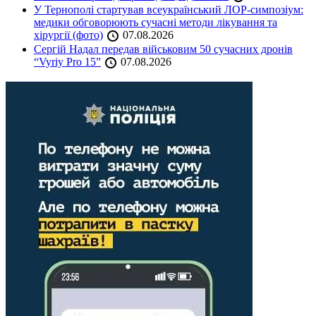
У Тернополі стартував всеукраїнський ЛОР-симпозіум:
медики обговорюють сучасні методи лікування та
хірургії (фото)
07.08.2026
Сергій Надал передав військовим 50 сучасних дронів
“Vyriy Pro 15”
07.08.2026