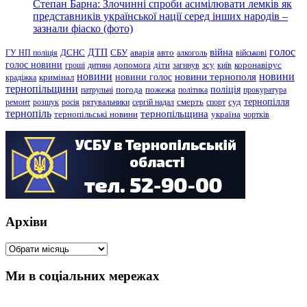
Степан Барна: Злочинні спроби асимілювати лемків як
представників української нації серед інших народів –
зазнали фіаско (фото)
голос
війна
ДТП
ГУ НП поліція
ДСНС
СБУ
аварія
авто
алкоголь
військові
голос новини
зсу
гроші
дитина
допомога
діти
загинув
київ
коронавірус
новини
новини тернополя
новини
новини голос
кримінал
крадіжка
тернопільщини
поліція
патрульні
погода
пожежа
політика
прокуратура
тернопілля
суд
ремонт
розшук
росія
рятувальники
сергій надал
смерть
спорт
тернопіль
тернопільщина
україна
тернопільські новини
чортків
Архіви
Архіви
Ми в соціальних мережах