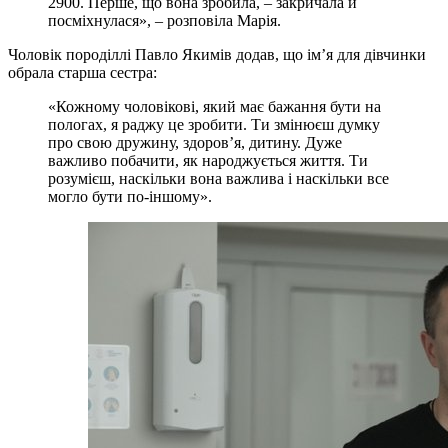
2900. Перше, що вона зробила, – закричала й
посміхнулася», – розповіла Марія.
Чоловік породіллі Павло Якимів додав, що ім’я для дівчинки
обрала старша сестра:
«Кожному чоловікові, який має бажання бути на
пологах, я раджу це зробити. Ти змінюєш думку
про свою дружину, здоров’я, дитину. Дуже
важливо побачити, як народжується життя. Ти
розумієш, наскільки вона важлива і наскільки все
могло бути по-іншому».