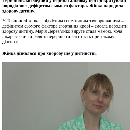
Тернопільські медики у перинатальному центрі врятували
породіллю з дефіцитом сьомого фактора. Жінка народила
здорову дитину.
У Тернополі жінка з рідкісним генетичним захворюванням –
дефіцитом сьомого фактора згортання крові – змогла народити
здорову дитину. Марія Дерев’янко вдруге стала мамою, хоча
лікарі зазвичай радять переривати вагітність при такому
діагнозі.
Жінка дізналася про хворобу ще у дитинстві.