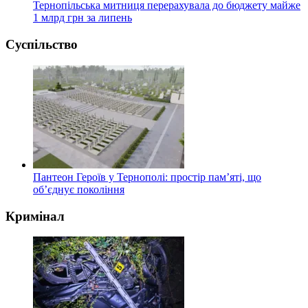
Тернопільська митниця перерахувала до бюджету майже
1 млрд грн за липень
Суспільство
Пантеон Героїв у Тернополі: простір пам’яті, що
об’єднує покоління
Кримінал