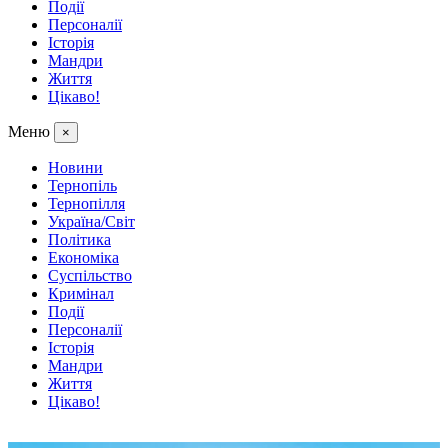
Події
Персоналії
Історія
Мандри
Життя
Цікаво!
Меню
×
Новини
Тернопіль
Тернопілля
Україна/Світ
Політика
Економіка
Суспільство
Кримінал
Події
Персоналії
Історія
Мандри
Життя
Цікаво!