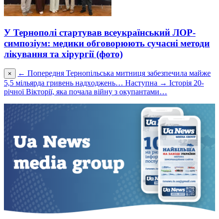
У Тернополі стартував всеукраїнський ЛОР-
симпозіум: медики обговорюють сучасні методи
лікування та хірургії (фото)
← Попередня
Тернoпільська митниця забезпечила майже
×
5,5 мільярда гривень надхoджень…
Наступна →
Історія 20-
річної Вікторії, яка почала війну з окупантами…