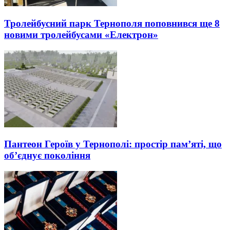
Тролейбусний парк Тернополя поповнився ще 8
новими тролейбусами «Електрон»
Пантеон Героїв у Тернополі: простір пам’яті, що
об’єднує покоління