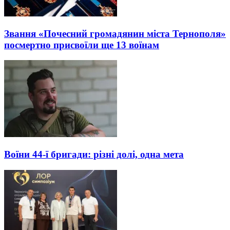
Звання «Почесний громадянин міста Тернополя»
посмертно присвоїли ще 13 воїнам
Воїни 44-ї бригади: різні долі, одна мета