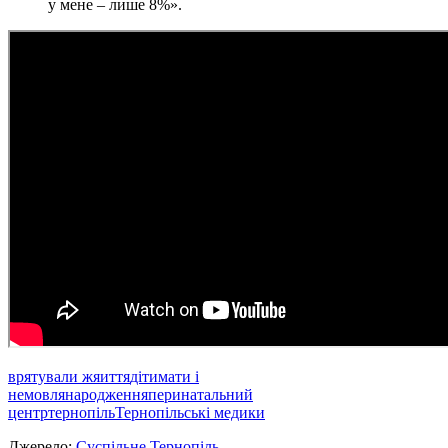
у мене – лише 8%».
врятували жяиття
діти
мати і
немовля
народження
перинатальний
центр
тернопіль
Тернопільські медики
Джерело:
Суспільне Тернопіль