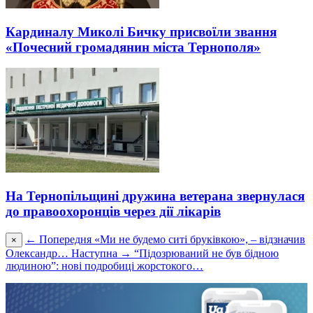
Кардиналу Миколі Бичку присвоїли звання
«Почесний громадянин міста Тернополя»
На Тернопільщині дружина ветерана звернулася
до правоохоронців через дії лікарів
← Попередня
«Ми не будемо ситі бруківкою», – відзначив
×
Олександр…
Наступна →
“Підозрюваний не був бідною
людиною”: нові подробиці жорстокого…