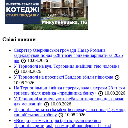
Свіжі новини
Секретар Озернянської громади Назар Романів
задекларував понад 628 тисяч гривень зарплати за 2025
рік
10.08.2026
У Тернополі на вул. Торговиця знайшли тіло чоловіка
10.08.2026
У Тернополі на проспекті Бандери збили пішохода
10.08.2026
На Тернопільщині жінка перерахувала шахраям 28 тисяч
гривень після дзвінка «працівника банку»
10.08.2026
У Тернополі компенсують небаланс води: що це означає
для мешканців
10.08.2026
Тернопільщина за сім місяців спрямувала понад 1,6 млрд
грн військового збору
10.08.2026
«Всюди разом»: історія братів-десантників із
Тернопільщини, які разом пройшли фронт і важкі