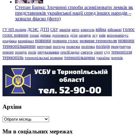
Степан Барна: Злочинні спроби асимілювати лемків як
представників української нації серед інших народів –
зазнали фіаско (фото)
голос
війна
ДТП
ГУ НП поліція
ДСНС
СБУ
аварія
авто
алкоголь
військові
голос новини
зсу
гроші
дитина
допомога
діти
загинув
київ
коронавірус
новини
новини тернополя
новини
новини голос
кримінал
крадіжка
тернопільщини
поліція
патрульні
погода
пожежа
політика
прокуратура
тернопілля
суд
ремонт
розшук
росія
рятувальники
сергій надал
смерть
спорт
тернопіль
тернопільщина
україна
тернопільські новини
чортків
Архіви
Архіви
Ми в соціальних мережах