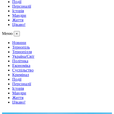
Події
Персоналії
Історія
Мандри
Життя
Цікаво!
Меню
×
Новини
Тернопіль
Тернопілля
Україна/Світ
Політика
Економіка
Суспільство
Кримінал
Події
Персоналії
Історія
Мандри
Життя
Цікаво!