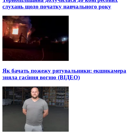
слухань щодо початку навчального року
Як бачать пожежу рятувальники: екшнкамера
зняла гасіння вогню (ВІДЕО)