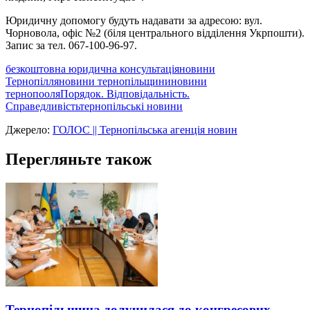
Юридичну допомогу будуть надавати за адресою: вул.
Чорновола, офіс №2 (біля центрального відділення Укрпошти).
Запис за тел. 067-100-96-97.
безкоштовна юридична консультація
новини
Тернопілля
новини тернопільщини
новини
тернопооля
Порядок. Відповідальність.
Справедливість
тернопільські новини
Джерело:
ГОЛОС || Тернопільська агенція новин
Перегляньте також
Тернопільщина долучилася до конгресових