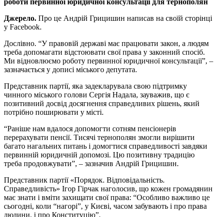
роботи первинної юридичної консультації для тернополян
Джерело.
Про це Андрій Грицишин написав на своїй сторінці
у Facebook.
Дослівно. “У правовій державі має працювати закон, а людям
треба допомагати відстоювати свої права у законний спосіб.
Ми відновлюємо роботу первинної юридичної консультації”, –
зазначається у дописі міського депутата.
Представник партії, яка задекларувала свою підтримку
чинного міського голови Сергія Надала, зауважив, що є
позитивний досвід досягнення справедливих рішень, який
потрібно поширювати у місті.
“Раніше нам вдалося допомогти сотням пенсіонерів
перерахувати пенсії. Тисячі тернополян змогли вирішити
багато нагальних питань і домогтися справедливості завдяки
первинній юридичній допомозі. Цю позитивну традицію
треба продовжувати”, – зазначив Андрій Грицишин.
Представник партії «Порядок. Відповідальність.
Справедливість» Ігор Гірчак наголосив, що кожен громадянин
має знати і вміти захищати свої права: “Особливо важливо це
сьогодні, коли “нагорі”, у Києві, часом забувають і про права
людини, і про Конституцію”.