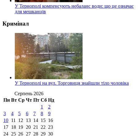
У Тернополі компенсують небаланс води: що це означає
для мешканців
Кримінал
У Тернополі на вул. Торговиця знайшли тіло чоловіка
Серпень 2026
Пн
Вт
Ср
Чт
Пт
Сб
Нд
1
2
3
4
5
6
7
8
9
10
11
12
13
14
15
16
17
18
19
20
21
22
23
24
25
26
27
28
29
30