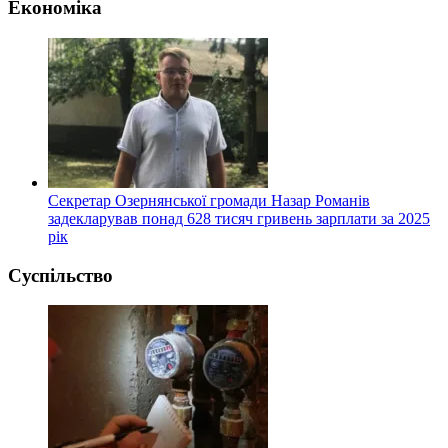
Економіка
Секретар Озернянської громади Назар Романів
задекларував понад 628 тисяч гривень зарплати за 2025
рік
Суспільство