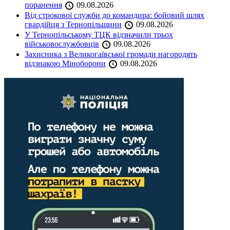
поранення
09.08.2026
Від строкової служби до командира: бойовий шлях
гвардійця з Тернопільщини
09.08.2026
У Тернопільському ТЦК відзначили трьох
військовослужбовців
09.08.2026
Захисника з Великогаївської громади нагородять
відзнакою Міноборони
09.08.2026