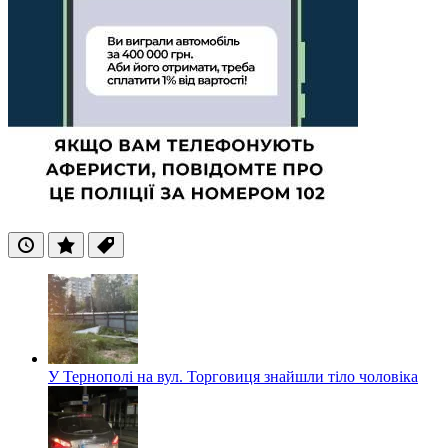
Останні
Популярні
Теги
У Тернополі на вул. Торговиця знайшли тіло чоловіка