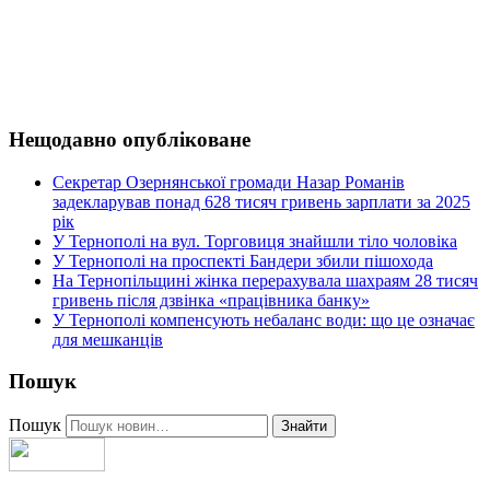
Нещодавно опубліковане
Секретар Озернянської громади Назар Романів
задекларував понад 628 тисяч гривень зарплати за 2025
рік
У Тернополі на вул. Торговиця знайшли тіло чоловіка
У Тернополі на проспекті Бандери збили пішохода
На Тернопільщині жінка перерахувала шахраям 28 тисяч
гривень після дзвінка «працівника банку»
У Тернополі компенсують небаланс води: що це означає
для мешканців
Пошук
Пошук
Знайти