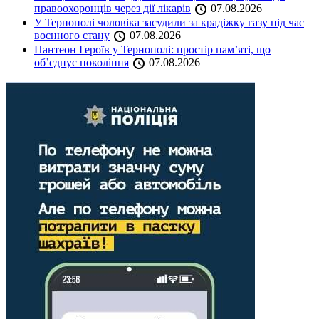
правоохоронців через дії лікарів
07.08.2026
У Тернополі чоловіка засудили за крадіжку газу під час
воєнного стану
07.08.2026
Пантеон Героїв у Тернополі: простір пам’яті, що
об’єднує покоління
07.08.2026