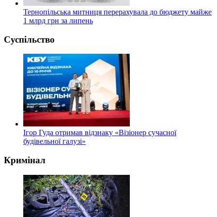
Тернопільська митниця перерахувала до бюджету майже
1 млрд грн за липень
Суспільство
Ігор Гуда отримав відзнаку «Візіонер сучасної
будівельної галузі»
Кримінал