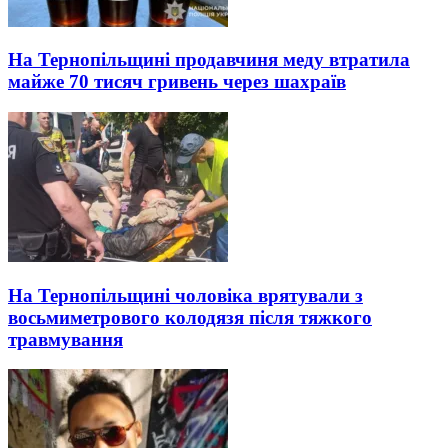
На Тернопільщині продавчиня меду втратила
майже 70 тисяч гривень через шахраїв
На Тернопільщині чоловіка врятували з
восьмиметрового колодязя після тяжкого
травмування