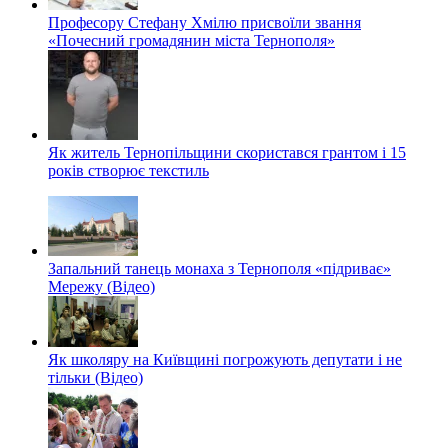
Професору Стефану Хмілю присвоїли звання
«Почесний громадянин міста Тернополя»
Як житель Тернопільщини скористався грантом і 15
років створює текстиль
Запальний танець монаха з Тернополя «підриває»
Мережу (Відео)
Як школяру на Київщині погрожують депутати і не
тільки (Відео)