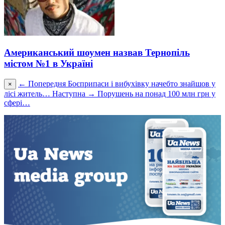
Американський шоумен назвав Тернопіль
містом №1 в Україні
← Попередня
Боєприпаси і вибухівку начебто знайшов у
×
лісі житель…
Наступна →
Порушень на понад 100 млн грн у
сфері…