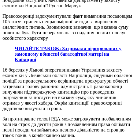
повідомив заступник начальника Департаменту захисту
економіки Нацполіції Руслан Марчук.
Правоохоронці задокументували факт вимагання посадовцем
105 тисяч гривень неправомірної вигоди за вирішення
аналогічних питань. Зловмисник зазначив, що вказана суму
повинна була бути перерахована за надання певних послуг
особистого характеру.
ЧИТАЙТЕ ТАКОЖ: Затримали підозрюваних у
замовному вбивстві багатодітної матері на
Київщині
16 березня у Львові оперативниками Управління захисту
економіки у Львівській області Нацполіції, слідчими обласної
поліції за процесуального керівництва прокуратури області
затримали голову районної адміністрації. Правоохоронці
вилучили підтверджуючу квитанцію про проведення
розрахунків за послуги на вказану суму, яку чиновник
отримав у якості хабара. Окрім квитанції, правоохоронці
додатково вилучили і гроші.
За протиправне голові РДА може загрожувати позбавленням
волі на строк до десяти років з позбавленням права обіймати
певні посади чи займатися певною діяльністю на строк до
трьох років, з конфіскацією майна.