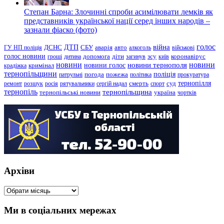
Степан Барна: Злочинні спроби асимілювати лемків як
представників української нації серед інших народів –
зазнали фіаско (фото)
голос
війна
ДТП
ГУ НП поліція
ДСНС
СБУ
аварія
авто
алкоголь
військові
голос новини
зсу
гроші
дитина
допомога
діти
загинув
київ
коронавірус
новини
новини тернополя
новини
новини голос
кримінал
крадіжка
тернопільщини
поліція
патрульні
погода
пожежа
політика
прокуратура
тернопілля
суд
ремонт
розшук
росія
рятувальники
сергій надал
смерть
спорт
тернопіль
тернопільщина
україна
тернопільські новини
чортків
Архіви
Архіви
Ми в соціальних мережах