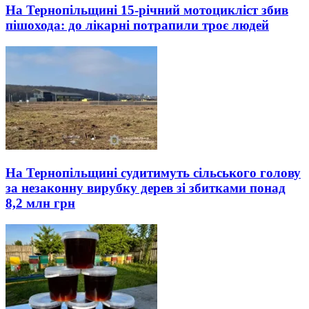
На Тернопільщині 15-річний мотоцикліст збив
пішохода: до лікарні потрапили троє людей
На Тернопільщині судитимуть сільського голову
за незаконну вирубку дерев зі збитками понад
8,2 млн грн