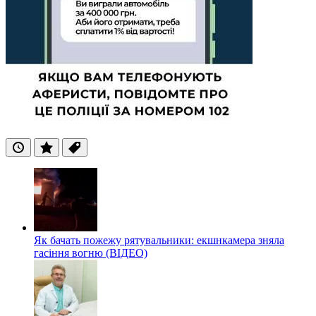
Останні
Популярні
Теги
Як бачать пожежу рятувальники: екшнкамера зняла
гасіння вогню (ВІДЕО)