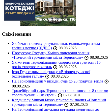
Свіжі новини
Як бачать пожежу рятувальники: екшнкамера зняла
гасіння вогню (ВІДЕО)
08.08.2026
Професору Стефану Хмілю присвоїли звання
«Почесний громадянин міста Тернополя»
08.08.2026
Як житель Тернопільщини скористався грантом і 15
років створює текстиль
08.08.2026
Ігор Гуда отримав відзнаку «Візіонер сучасної
будівельної галузі»
08.08.2026
На Тернопільщині у вихідні буде до 28 градусів тепла
08.08.2026
Тролейбусний парк Тернополя поповнився ще 8 новими
тролейбусами «Електрон»
07.08.2026
Кардиналу Миколі Бичку присвоїли звання «Почесний
громадянин міста Тернополя»
07.08.2026
На Тернопільщині дружина ветерана звернулася до