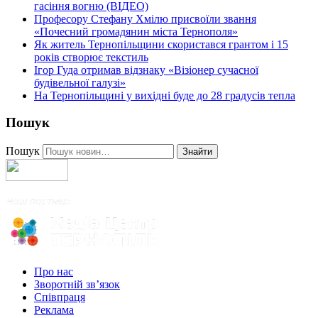
гасіння вогню (ВІДЕО)
Професору Стефану Хмілю присвоїли звання
«Почесний громадянин міста Тернополя»
Як житель Тернопільщини скористався грантом і 15
років створює текстиль
Ігор Гуда отримав відзнаку «Візіонер сучасної
будівельної галузі»
На Тернопільщині у вихідні буде до 28 градусів тепла
Пошук
Пошук
Знайти
Про нас
Зворотній зв’язок
Співпраця
Реклама