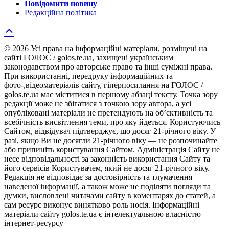
Повідомити новину
Редакційна політика
© 2026 Усі права на інформаційні матеріали, розміщені на
сайті ГОЛОС / golos.te.ua, захищені українським
законодавством про авторське право та інші суміжні права.
При використанні, передруку інформаційних та
фото-,відеоматеріалів сайту, гіперпосилання на ГОЛОС /
golos.te.ua має міститися в першому абзаці тексту. Точка зору
редакції може не збігатися з точкою зору автора, а усі
опубліковані матеріали не претендують на об’єктивність та
всебічність висвітлення теми, про яку йдеться. Користуючись
Сайтом, відвідувач підтверджує, що досяг 21-річного віку. У
разі, якщо Ви не досягли 21-річного віку — не розпочинайте
або припиніть користування Сайтом. Адміністрація Сайту не
несе відповідальності за законність використання Сайту та
його сервісів Користувачем, який не досяг 21-річного віку.
Редакція не відповідає за достовірність та тлумачення
наведеної інформації, а також може не поділяти погляди та
думки, висловлені читачами сайту в коментарях до статей, а
сам ресурс виконує винятково роль носія. Інформаційні
матеріали сайту golos.te.ua є інтелектуальною власністю
інтернет-ресурсу