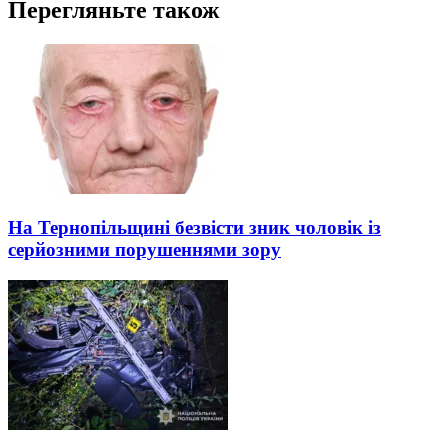
Перегляньте також
На Тернопільщині безвісти зник чоловік із
серйозними порушеннями зору