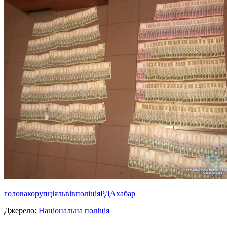
голова
корупція
львів
поліція
РДА
хабар
Джерело:
Національна поліція