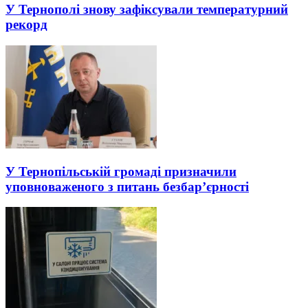
У Тернополі знову зафіксували температурний
рекорд
У Тернопільській громаді призначили
уповноваженого з питань безбар’єрності