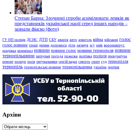
Степан Барна: Злочинні спроби асимілювати лемків як
представників української нації серед інших народів –
зазнали фіаско (фото)
голос
війна
ДТП
ГУ НП поліція
ДСНС
СБУ
аварія
авто
алкоголь
військові
голос новини
зсу
гроші
дитина
допомога
діти
загинув
київ
коронавірус
новини
новини тернополя
новини
новини голос
кримінал
крадіжка
тернопільщини
поліція
патрульні
погода
пожежа
політика
прокуратура
тернопілля
суд
ремонт
розшук
росія
рятувальники
сергій надал
смерть
спорт
тернопіль
тернопільщина
україна
тернопільські новини
чортків
Архіви
Архіви