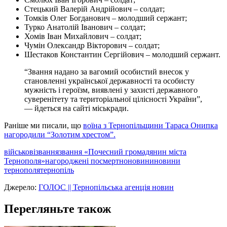
Стецький Валерій Андрійович – солдат;
Томків Олег Богданович – молодший сержант;
Турко Анатолій Іванович – солдат;
Хомів Іван Михайлович – солдат;
Чумін Олександр Вікторович – солдат;
Шестаков Константин Сергійович – молодший сержант.
“Звання надано за вагомий особистий внесок у
становленні української державності та особисту
мужність і героїзм, виявлені у захисті державного
суверенітету та територіальної цілісності України”,
— йдеться на сайті міськради.
Раніше ми писали, що
воїна з Тернопільщини Тараса Онипка
нагородили “Золотим хрестом”.
військові
звання
звання «Почесний громадянин міста
Тернополя»
нагороджені посмертно
новини
новини
тернополя
тернопіль
Джерело:
ГОЛОС || Тернопільська агенція новин
Перегляньте також