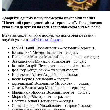
Двадцяти одному воїну посмертно присвоїли звання
“Почесний громадянин міста Тернополя”. Таке рішення
ухвалили депутати на сесії Тернопільської міської ради.
Імена військових, яким посмертно присвоїли це звання,
опублікували
на сайті міської ради:
Бабій Віталій Любомирович – головний сержант;
Беновський Микола Іванович – солдат;
Головенко Микола Миколайович – старший солдат;
Завадівський Михайло Романович – солдат;
Іванців Андрій Петрович – головний сержант;
Ірза Ігор Богданович – старший солдат;
Кириченко Артем Андрійович – солдат;
Косік Борис Васильович – солдат;
кульчицький Володимир Миронович – солдат;
Локоть Володимир Михайлович – сержант;
Марцинюк Ярослав Володимирович – солдат;
Мороз Ігор Вікторович – сержант;
Пастух Степан Степанович – солдат;
Сипко Григорій Михайлович – старший солдат;
Смолюх Іван Ігорович – солдат;