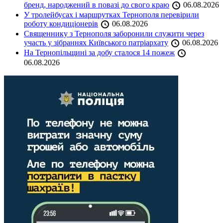
бренд, народжений в повазі до свого краю
06.08.2026
У тролейбусах і маршрутках Тернополя перевірили
роботу кондиціонерів
06.08.2026
Священнику з Тернополя заборонили служити через
участь у зібраннях Київського патріархату
06.08.2026
На Тернопільщині за добу сталося 14 пожеж
06.08.2026