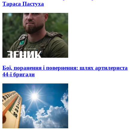
Тараса Пастуха
Бої, поранення і повернення: шлях артилериста
44-ї бригади