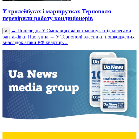
У тролейбусах і маршрутках Тернополя
перевірили роботу кондиціонерів
← Попередня
У Смиківцях жінка загинула під колесами
×
вантажівки
Наступна →
У Тернополі власники пошкоджених
внаслідок атаки РФ квартир…