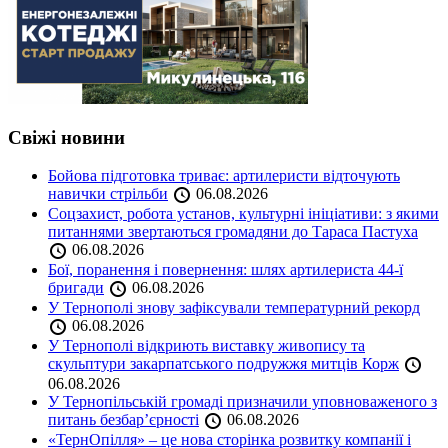
Свіжі новини
Бойова підготовка триває: артилеристи відточують
навички стрільби
06.08.2026
Соцзахист, робота установ, культурні ініціативи: з якими
питаннями звертаються громадяни до Тараса Пастуха
06.08.2026
Бої, поранення і повернення: шлях артилериста 44-ї
бригади
06.08.2026
У Тернополі знову зафіксували температурний рекорд
06.08.2026
У Тернополі відкриють виставку живопису та
скульптури закарпатського подружжя митців Корж
06.08.2026
У Тернопільській громаді призначили уповноваженого з
питань безбар’єрності
06.08.2026
«ТернОпілля» – це нова сторінка розвитку компанії і