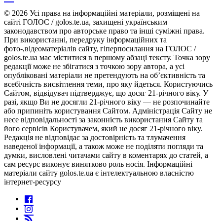
© 2026 Усі права на інформаційні матеріали, розміщені на
сайті ГОЛОС / golos.te.ua, захищені українським
законодавством про авторське право та інші суміжні права.
При використанні, передруку інформаційних та
фото-,відеоматеріалів сайту, гіперпосилання на ГОЛОС /
golos.te.ua має міститися в першому абзаці тексту. Точка зору
редакції може не збігатися з точкою зору автора, а усі
опубліковані матеріали не претендують на об’єктивність та
всебічність висвітлення теми, про яку йдеться. Користуючись
Сайтом, відвідувач підтверджує, що досяг 21-річного віку. У
разі, якщо Ви не досягли 21-річного віку — не розпочинайте
або припиніть користування Сайтом. Адміністрація Сайту не
несе відповідальності за законність використання Сайту та
його сервісів Користувачем, який не досяг 21-річного віку.
Редакція не відповідає за достовірність та тлумачення
наведеної інформації, а також може не поділяти погляди та
думки, висловлені читачами сайту в коментарях до статей, а
сам ресурс виконує винятково роль носія. Інформаційні
матеріали сайту golos.te.ua є інтелектуальною власністю
інтернет-ресурсу