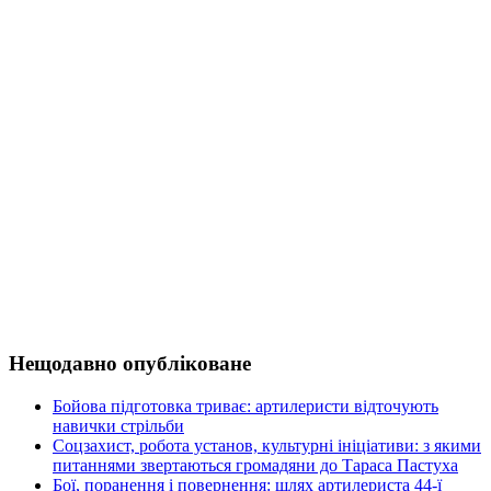
Нещодавно опубліковане
Бойова підготовка триває: артилеристи відточують
навички стрільби
Соцзахист, робота установ, культурні ініціативи: з якими
питаннями звертаються громадяни до Тараса Пастуха
Бої, поранення і повернення: шлях артилериста 44-ї