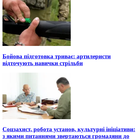
Бойова підготовка триває: артилеристи
відточують навички стрільби
Соцзахист, робота установ, культурні ініціативи:
з якими питаннями звертаються громадяни до