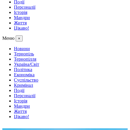
Події
Персоналії
Історія
Мандри
Життя
Цікаво!
Меню
×
Новини
Тернопіль
Тернопілля
Україна/Світ
Політика
Економіка
Суспільство
Кримінал
Події
Персоналії
Історія
Мандри
Життя
Цікаво!