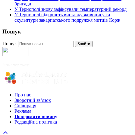
бригади
У Тернополі знову зафіксували температурний рекорд
У Тернополі відкриють виставку живопису та
скульптури закарпатського подружжя митців Корж
Пошук
Пошук
Знайти
Про нас
Зворотній зв’язок
Співпраця
Реклама
Повідомити новину
Редакційна політика