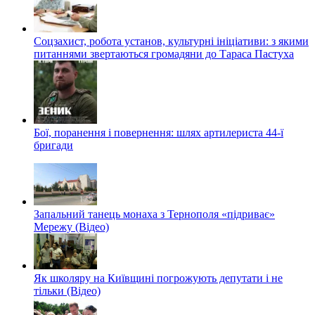
Соцзахист, робота установ, культурні ініціативи: з якими
питаннями звертаються громадяни до Тараса Пастуха
Бої, поранення і повернення: шлях артилериста 44-ї
бригади
Запальний танець монаха з Тернополя «підриває»
Мережу (Відео)
Як школяру на Київщині погрожують депутати і не
тільки (Відео)