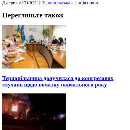
Джерело:
ГОЛОС || Тернопільська агенція новин
Перегляньте також
Тернопільщина долучилася до конгресових
слухань щодо початку навчального року