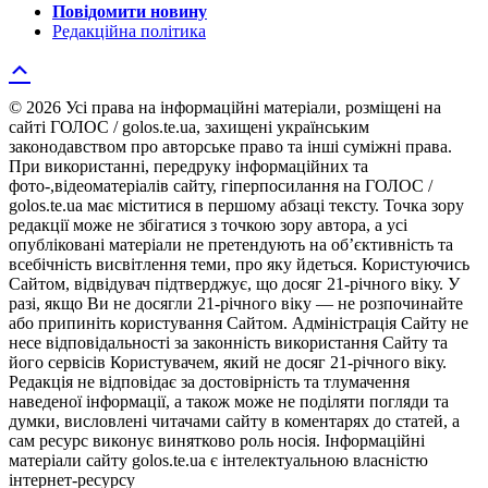
Повідомити новину
Редакційна політика
© 2026 Усі права на інформаційні матеріали, розміщені на
сайті ГОЛОС / golos.te.ua, захищені українським
законодавством про авторське право та інші суміжні права.
При використанні, передруку інформаційних та
фото-,відеоматеріалів сайту, гіперпосилання на ГОЛОС /
golos.te.ua має міститися в першому абзаці тексту. Точка зору
редакції може не збігатися з точкою зору автора, а усі
опубліковані матеріали не претендують на об’єктивність та
всебічність висвітлення теми, про яку йдеться. Користуючись
Сайтом, відвідувач підтверджує, що досяг 21-річного віку. У
разі, якщо Ви не досягли 21-річного віку — не розпочинайте
або припиніть користування Сайтом. Адміністрація Сайту не
несе відповідальності за законність використання Сайту та
його сервісів Користувачем, який не досяг 21-річного віку.
Редакція не відповідає за достовірність та тлумачення
наведеної інформації, а також може не поділяти погляди та
думки, висловлені читачами сайту в коментарях до статей, а
сам ресурс виконує винятково роль носія. Інформаційні
матеріали сайту golos.te.ua є інтелектуальною власністю
інтернет-ресурсу