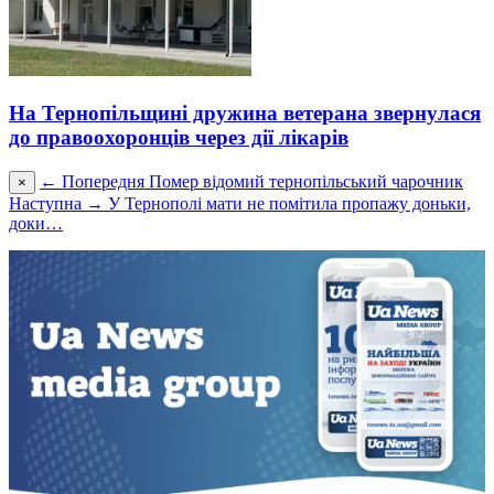
На Тернопільщині дружина ветерана звернулася
до правоохоронців через дії лікарів
← Попередня
Помер відомий тернопільський чарочник
×
Наступна →
У Тернополі мати не помітила пропажу доньки,
доки…