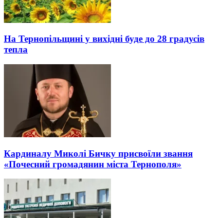
На Тернопільщині у вихідні буде до 28 градусів
тепла
Кардиналу Миколі Бичку присвоїли звання
«Почесний громадянин міста Тернополя»