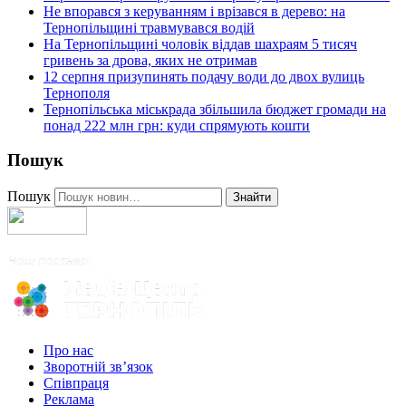
Не впорався з керуванням і врізався в дерево: на
Тернопільщині травмувався водій
На Тернопільщині чоловік віддав шахраям 5 тисяч
гривень за дрова, яких не отримав
12 серпня призупинять подачу води до двох вулиць
Тернополя
Тернопільська міськрада збільшила бюджет громади на
понад 222 млн грн: куди спрямують кошти
Пошук
Пошук
Знайти
Про нас
Зворотній зв’язок
Співпраця
Реклама