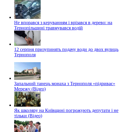
Не впорався з керуванням і врізався в дерево: на
Тернопільщині травмувався водій
12 серпня призупинять подачу води до двох вулиць
Тернополя
Запальний танець монаха з Тернополя «підриває»
Мережу (Відео)
Як школяру на Київщині погрожують депутати і не
тільки (Відео)