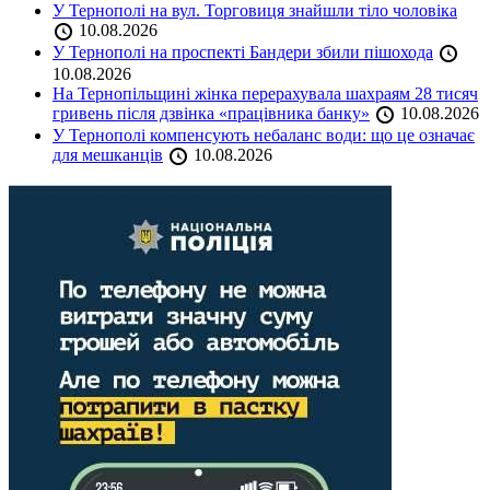
У Тернополі на вул. Торговиця знайшли тіло чоловіка
10.08.2026
У Тернополі на проспекті Бандери збили пішохода
10.08.2026
На Тернопільщині жінка перерахувала шахраям 28 тисяч
гривень після дзвінка «працівника банку»
10.08.2026
У Тернополі компенсують небаланс води: що це означає
для мешканців
10.08.2026