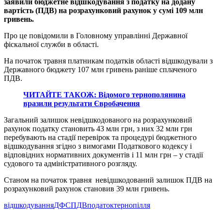
заявили бюджетне відшкодування з податку на додану
вартість (ПДВ) на розрахунковий рахунок у сумі 109 млн
гривень.
Про це повідомили в Головному управлінні Державної
фіскальної служби в області.
На початок травня платникам податків області відшкодували з
Державного бюджету 107 млн гривень раніше сплаченого
ПДВ.
ЧИТАЙТЕ ТАКОЖ: Відомого тернополянина
вразили результати Євробачення
Загальний залишок невідшкодованого на розрахунковий
рахунок податку становить 43 млн грн, з них 32 млн грн
перебувають на стадії перевірок та процедурі бюджетного
відшкодування згідно з вимогами Податкового кодексу і
відповідних нормативних документів і 11 млн грн – у стадії
судового та адміністративного розгляду.
Станом на початок травня невідшкодований залишок ПДВ на
розрахунковий рахунок становив 39 млн гривень.
відшкодування
ДФС
ПДВ
податок
тернопілля