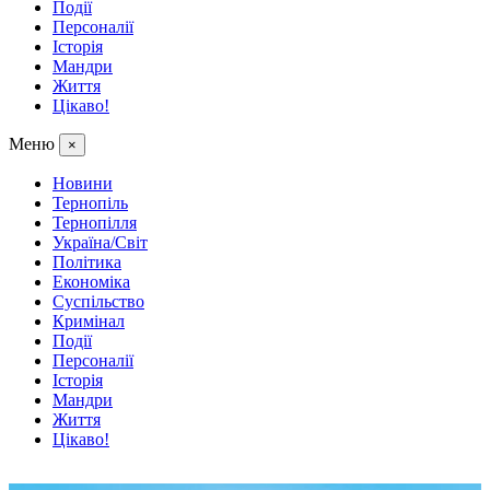
Події
Персоналії
Історія
Мандри
Життя
Цікаво!
Меню
×
Новини
Тернопіль
Тернопілля
Україна/Світ
Політика
Економіка
Суспільство
Кримінал
Події
Персоналії
Історія
Мандри
Життя
Цікаво!