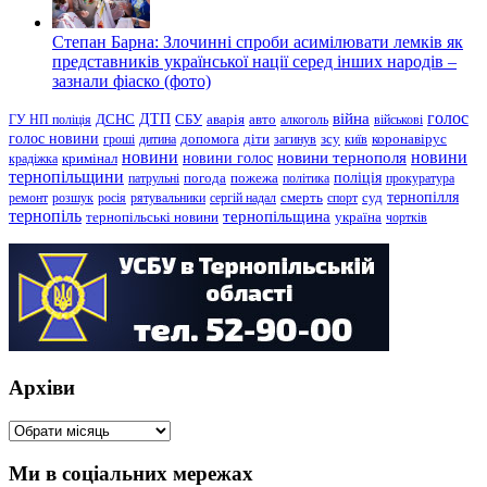
Степан Барна: Злочинні спроби асимілювати лемків як
представників української нації серед інших народів –
зазнали фіаско (фото)
голос
війна
ДТП
ГУ НП поліція
ДСНС
СБУ
аварія
авто
алкоголь
військові
голос новини
зсу
гроші
дитина
допомога
діти
загинув
київ
коронавірус
новини
новини тернополя
новини
новини голос
кримінал
крадіжка
тернопільщини
поліція
патрульні
погода
пожежа
політика
прокуратура
тернопілля
суд
ремонт
розшук
росія
рятувальники
сергій надал
смерть
спорт
тернопіль
тернопільщина
україна
тернопільські новини
чортків
Архіви
Архіви
Ми в соціальних мережах