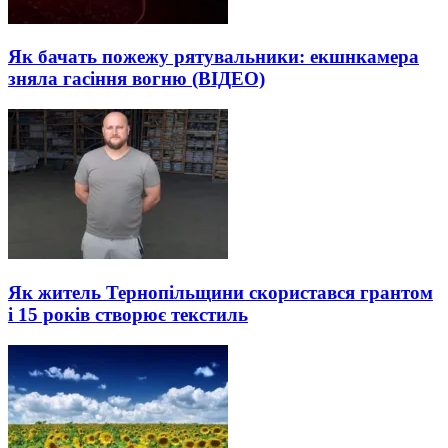
Як бачать пожежу рятувальники: екшнкамера
зняла гасіння вогню (ВІДЕО)
Як житель Тернопільщини скористався грантом
і 15 років створює текстиль