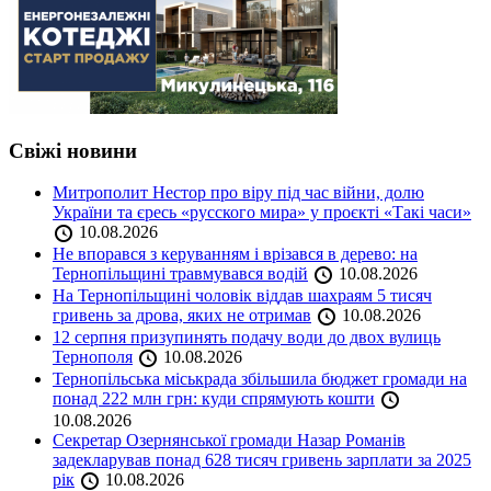
Свіжі новини
Митрополит Нестор про віру під час війни, долю
України та єресь «русского мира» у проєкті «Такі часи»
10.08.2026
Не впорався з керуванням і врізався в дерево: на
Тернопільщині травмувався водій
10.08.2026
На Тернопільщині чоловік віддав шахраям 5 тисяч
гривень за дрова, яких не отримав
10.08.2026
12 серпня призупинять подачу води до двох вулиць
Тернополя
10.08.2026
Тернопільська міськрада збільшила бюджет громади на
понад 222 млн грн: куди спрямують кошти
10.08.2026
Секретар Озернянської громади Назар Романів
задекларував понад 628 тисяч гривень зарплати за 2025
рік
10.08.2026