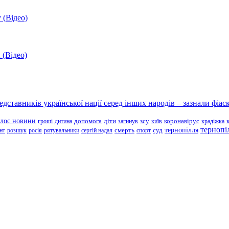
 (Відео)
 (Відео)
ставників української нації серед інших народів – зазнали фіаск
олос новини
зсу
гроші
дитина
допомога
діти
загинув
київ
коронавірус
крадіжка
тернопі
тернопілля
суд
нт
розшук
росія
рятувальники
сергій надал
смерть
спорт