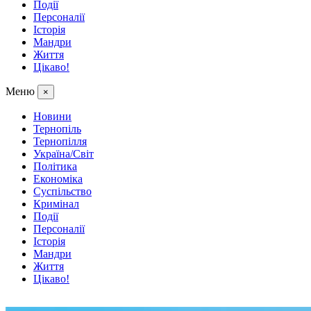
Події
Персоналії
Історія
Мандри
Життя
Цікаво!
Меню
×
Новини
Тернопіль
Тернопілля
Україна/Світ
Політика
Економіка
Суспільство
Кримінал
Події
Персоналії
Історія
Мандри
Життя
Цікаво!