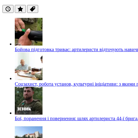
Останні
Популярні
Теги
Бойова підготовка триває: артилеристи відточують навич
Соцзахист, робота установ, культурні ініціативи: з яким
Бої, поранення і повернення: шлях артилериста 44-ї бриг