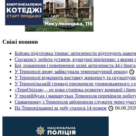
Свіжі новини
Бойова підготовка триває: артилеристи відточують навич
Соцзахист, робота установ, культурні ініціативи: з яким
Бої, поранення і повернення: шлях артилериста 44-ї бриг
У Тернополі знову зафіксували температурний рекорд
У Тернополі відкриють виставку живопису та скульптур
У Тернопільській громаді призначили уповноваженого з п
«ТернОпілля» – це нова сторінка розвитку компанії і бре
У тролейбусах і маршрутках Тернополя перевірили робот
Священнику з Тернополя заборонили служити через участь
На Тернопільщині за добу сталося 14 пожеж
06.08.202