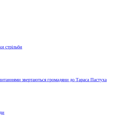
ки стрільби
и питаннями звертаються громадяни до Тараса Пастуха
ади