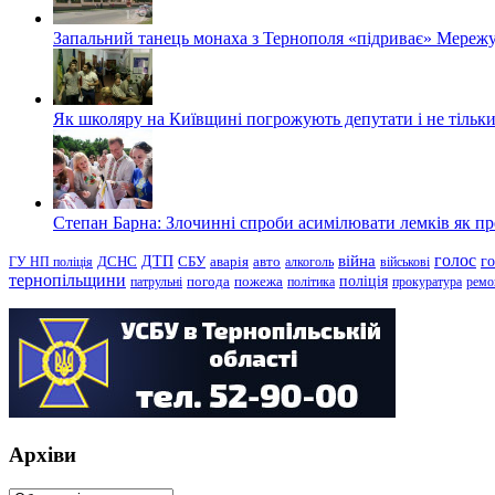
Запальний танець монаха з Тернополя «підриває» Мережу
Як школяру на Київщині погрожують депутати і не тільки
Степан Барна: Злочинні спроби асимілювати лемків як пред
голос
війна
г
ДТП
ГУ НП поліція
ДСНС
СБУ
аварія
авто
алкоголь
військові
тернопільщини
поліція
патрульні
погода
пожежа
політика
прокуратура
ремо
Архіви