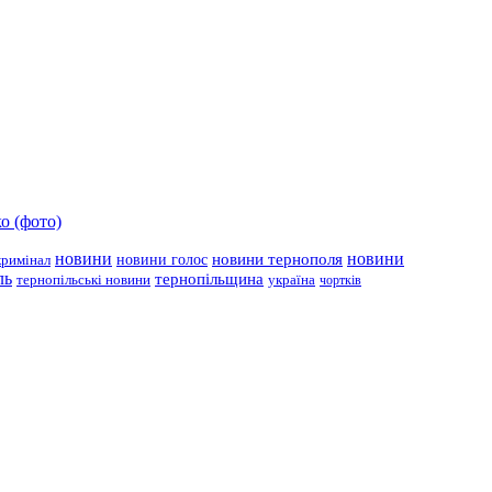
о (фото)
новини
новини тернополя
новини
новини голос
кримінал
ль
тернопільщина
україна
тернопільські новини
чортків