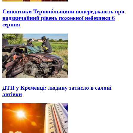
Синоптики Тернопільщини попереджають про
надзвичайний рівень пожежної небезпеки 6
серпня
ДТП у Кременці: людину затисло в салоні
автівки