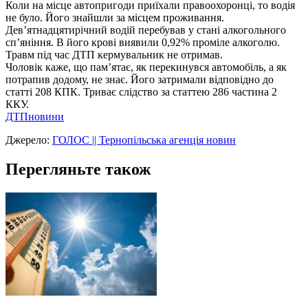
Коли на місце автопригоди приїхали правоохоронці, то водія
не було. Його знайшли за місцем проживання.
Дев’ятнадцятирічний водій перебував у стані алкогольного
сп’яніння. В його крові виявили 0,92% проміле алкоголю.
Травм під час ДТП кермувальник не отримав.
Чоловік каже, що пам’ятає, як перекинувся автомобіль, а як
потрапив додому, не знає. Його затримали відповідно до
статті 208 КПК. Триває слідство за статтею 286 частина 2
ККУ.
ДТП
новини
Джерело:
ГОЛОС || Тернопільська агенція новин
Перегляньте також