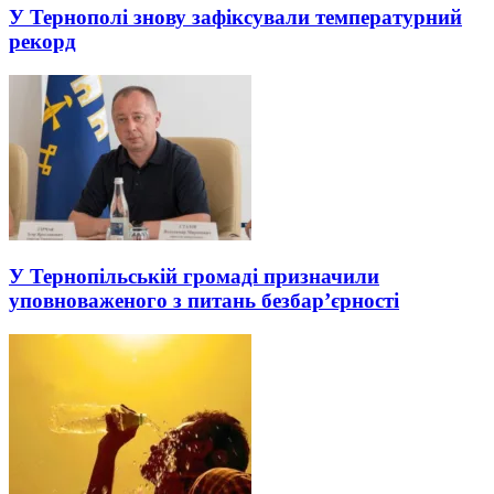
У Тернополі знову зафіксували температурний
рекорд
У Тернопільській громаді призначили
уповноваженого з питань безбар’єрності