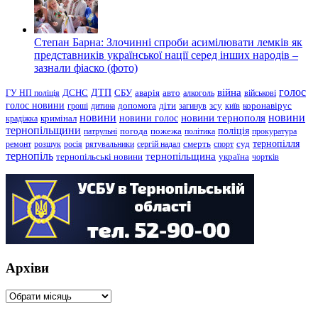
Степан Барна: Злочинні спроби асимілювати лемків як
представників української нації серед інших народів –
зазнали фіаско (фото)
голос
війна
ДТП
ГУ НП поліція
ДСНС
СБУ
аварія
авто
алкоголь
військові
голос новини
зсу
гроші
дитина
допомога
діти
загинув
київ
коронавірус
новини
новини тернополя
новини
новини голос
кримінал
крадіжка
тернопільщини
поліція
патрульні
погода
пожежа
політика
прокуратура
тернопілля
суд
ремонт
розшук
росія
рятувальники
сергій надал
смерть
спорт
тернопіль
тернопільщина
україна
тернопільські новини
чортків
Архіви
Архіви