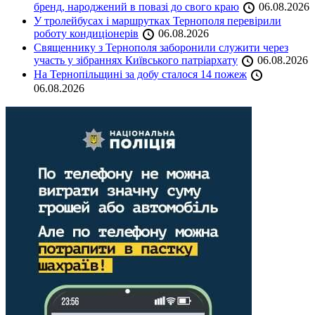
бренд, народжений в повазі до свого краю
06.08.2026
У тролейбусах і маршрутках Тернополя перевірили
роботу кондиціонерів
06.08.2026
Священнику з Тернополя заборонили служити через
участь у зібраннях Київського патріархату
06.08.2026
На Тернопільщині за добу сталося 14 пожеж
06.08.2026