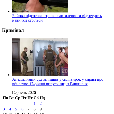
Бойова підготовка триває: артилеристи відточують
навички стрільби
Кримінал
Апеляційний суд залишив у силі вирок у справі про
вбивство 17-річної випускниці з Вишнівця
Серпень 2026
Пн
Вт
Ср
Чт
Пт
Сб
Нд
1
2
3
4
5
6
7
8
9