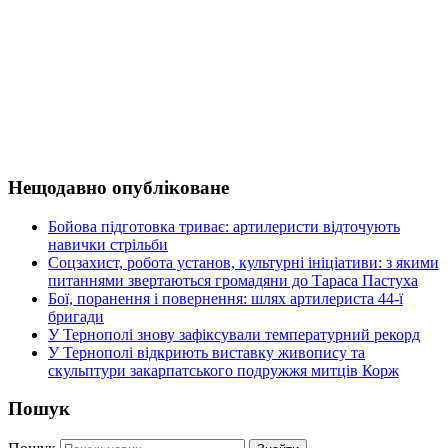
Нещодавно опубліковане
Бойова підготовка триває: артилеристи відточують
навички стрільби
Соцзахист, робота установ, культурні ініціативи: з якими
питаннями звертаються громадяни до Тараса Пастуха
Бої, поранення і повернення: шлях артилериста 44-ї
бригади
У Тернополі знову зафіксували температурний рекорд
У Тернополі відкриють виставку живопису та
скульптури закарпатського подружжя митців Корж
Пошук