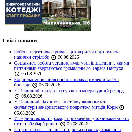
Свіжі новини
Бойова підготовка триває: артилеристи відточують
навички стрільби
06.08.2026
Соцзахист, робота установ, культурні ініціативи: з якими
питаннями звертаються громадяни до Тараса Пастуха
06.08.2026
Бої, поранення і повернення: шлях артилериста 44-ї
бригади
06.08.2026
У Тернополі знову зафіксували температурний рекорд
06.08.2026
У Тернополі відкриють виставку живопису та
скульптури закарпатського подружжя митців Корж
06.08.2026
У Тернопільській громаді призначили уповноваженого з
питань безбар’єрності
06.08.2026
«ТернОпілля» – це нова сторінка розвитку компанії і