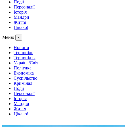
Події
Персоналії
Історія
Мандри
Життя
Цікаво!
Меню
×
Новини
Тернопіль
Тернопілля
Україна/Світ
Політика
Економіка
Суспільство
Кримінал
Події
Персоналії
Історія
Мандри
Життя
Цікаво!