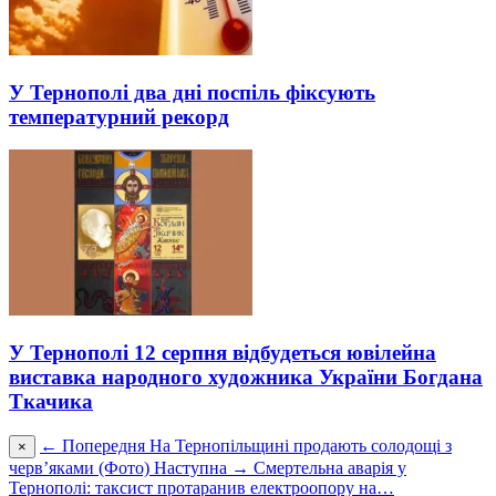
У Тернополі два дні поспіль фіксують
температурний рекорд
У Тернополі 12 серпня відбудеться ювілейна
виставка народного художника України Богдана
Ткачика
← Попередня
На Тернопільщині продають солодощі з
×
черв’яками (Фото)
Наступна →
Смертельна аварія у
Тернополі: таксист протаранив електроопору на…