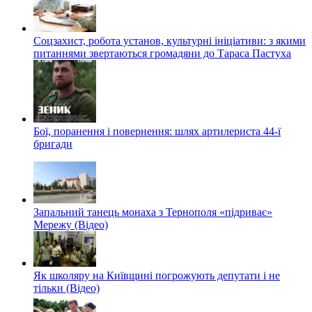
Соцзахист, робота установ, культурні ініціативи: з якими
питаннями звертаються громадяни до Тараса Пастуха
Бої, поранення і повернення: шлях артилериста 44-ї
бригади
Запальний танець монаха з Тернополя «підриває»
Мережу (Відео)
Як школяру на Київщині погрожують депутати і не
тільки (Відео)