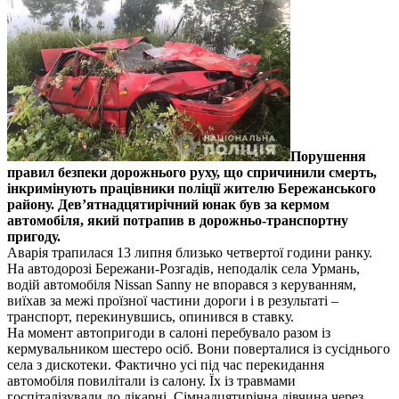
Порушення
правил безпеки дорожнього руху, що спричинили смерть,
інкримінують працівники поліції жителю Бережанського
району. Дев’ятнадцятирічний юнак був за кермом
автомобіля, який потрапив в дорожньо-транспортну
пригоду.
Аварія трапилася 13 липня близько четвертої години ранку.
На автодорозі Бережани-Розгадів, неподалік села Урмань,
водій автомобіля Nissan Sanny не впорався з керуванням,
виїхав за межі проїзної частини дороги і в результаті –
транспорт, перекинувшись, опинився в ставку.
На момент автопригоди в салоні перебувало разом із
кермувальником шестеро осіб. Вони поверталися із сусіднього
села з дискотеки. Фактично усі під час перекидання
автомобіля повилітали із салону. Їх із травмами
госпіталізували до лікарні. Сімнадцятирічна дівчина через