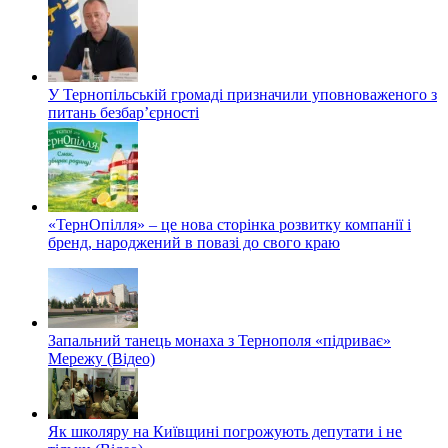
У Тернопільській громаді призначили уповноваженого з
питань безбар’єрності
«ТернОпілля» – це нова сторінка розвитку компанії і
бренд, народжений в повазі до свого краю
Запальний танець монаха з Тернополя «підриває»
Мережу (Відео)
Як школяру на Київщині погрожують депутати і не