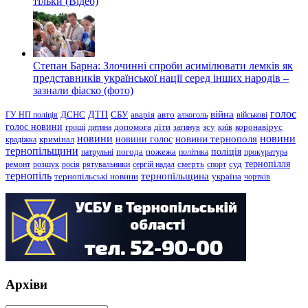
тільки (Відео)
Степан Барна: Злочинні спроби асимілювати лемків як
представників української нації серед інших народів –
зазнали фіаско (фото)
голос
війна
ДТП
ГУ НП поліція
ДСНС
СБУ
аварія
авто
алкоголь
військові
голос новини
зсу
гроші
дитина
допомога
діти
загинув
київ
коронавірус
новини
новини тернополя
новини
новини голос
кримінал
крадіжка
тернопільщини
поліція
патрульні
погода
пожежа
політика
прокуратура
тернопілля
суд
ремонт
розшук
росія
рятувальники
сергій надал
смерть
спорт
тернопіль
тернопільщина
україна
тернопільські новини
чортків
Архіви