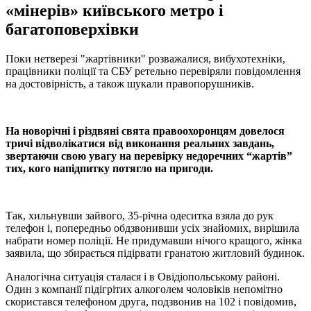
«мінерів» київського метро і
багатоповерхівки
Поки нетверезі "жартівники" розважалися, вибухотехніки,
працівники поліції та СБУ ретельно перевіряли повідомлення
на достовірність, а також шукали правопорушників.
На новорічні і різдвяні свята правоохоронцям довелося
тричі відволікатися від виконання реальних завдань,
звертаючи свою увагу на перевірку недоречних “жартів”
тих, кого напідпитку потягло на пригоди.
Так, хильнувши зайвого, 35-річна одеситка взяла до рук
телефон і, попередньо обдзвонивши усіх знайомих, вирішила
набрати номер поліції. Не придумавши нічого кращого, жінка
заявила, що збирається підірвати гранатою житловий будинок.
Аналогічна ситуація сталася і в Овідіопольському районі.
Один з компанії підігрітих алкоголем чоловіків непомітно
скористався телефоном друга, подзвонив на 102 і повідомив,