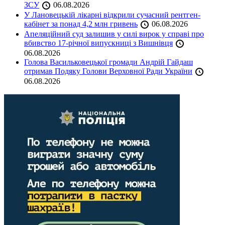
ЗСУ
06.08.2026
У Лановецькій лікарні відкрили сучасний рентген-
кабінет за понад 4,2 млн гривень
06.08.2026
Апеляційний суд залишив у силі вирок у справі про
вбивство 17-річної випускниці з Вишнівця
06.08.2026
Голова Васильковецької громади Андрій Гайдаш
отримав Подяку Голови Верховної Ради України
06.08.2026