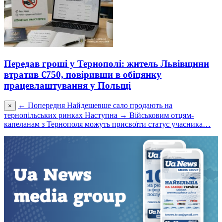
Передав гроші у Тернополі: житель Львівщини
втратив €750, повіривши в обіцянку
працевлаштування у Польщі
← Попередня
Найдешевше сало продають на
×
тернопільських ринках
Наступна →
Військовим отцям-
капеланам з Тернополя можуть присвоїти статус учасника…