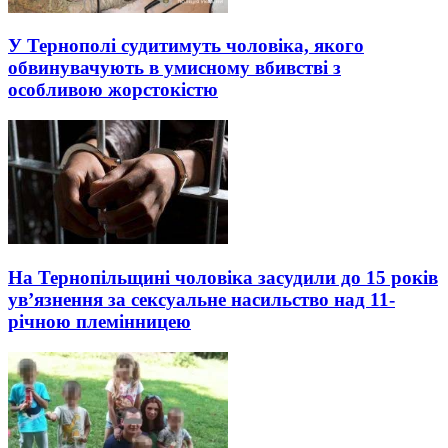
У Тернополі судитимуть чоловіка, якого
обвинувачують в умисному вбивстві з
особливою жорстокістю
На Тернопільщині чоловіка засудили до 15 років
ув’язнення за сексуальне насильство над 11-
річною племінницею