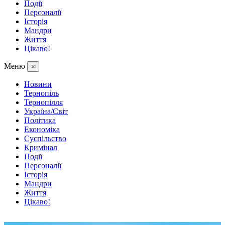
Події
Персоналії
Історія
Мандри
Життя
Цікаво!
Меню
×
Новини
Тернопіль
Тернопілля
Україна/Світ
Політика
Економіка
Суспільство
Кримінал
Події
Персоналії
Історія
Мандри
Життя
Цікаво!