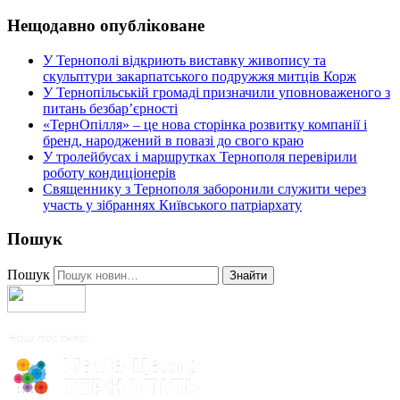
Нещодавно опубліковане
У Тернополі відкриють виставку живопису та
скульптури закарпатського подружжя митців Корж
У Тернопільській громаді призначили уповноваженого з
питань безбар’єрності
«ТернОпілля» – це нова сторінка розвитку компанії і
бренд, народжений в повазі до свого краю
У тролейбусах і маршрутках Тернополя перевірили
роботу кондиціонерів
Священнику з Тернополя заборонили служити через
участь у зібраннях Київського патріархату
Пошук
Пошук
Знайти