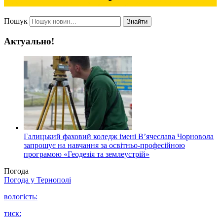
Пошук
Знайти
Актуально!
Галицький фаховий коледж імені В’ячеслава Чорновола
запрошує на навчання за освітньо-професійною
програмою «Геодезія та землеустрій»
Погода
Погода у
Тернополі
вологість:
тиск: