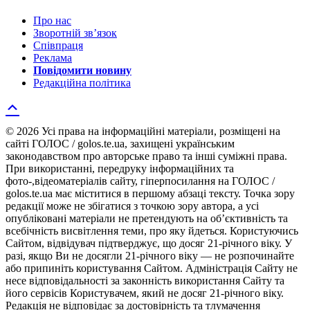
Про нас
Зворотній зв’язок
Співпраця
Реклама
Повідомити новину
Редакційна політика
© 2026 Усі права на інформаційні матеріали, розміщені на
сайті ГОЛОС / golos.te.ua, захищені українським
законодавством про авторське право та інші суміжні права.
При використанні, передруку інформаційних та
фото-,відеоматеріалів сайту, гіперпосилання на ГОЛОС /
golos.te.ua має міститися в першому абзаці тексту. Точка зору
редакції може не збігатися з точкою зору автора, а усі
опубліковані матеріали не претендують на об’єктивність та
всебічність висвітлення теми, про яку йдеться. Користуючись
Сайтом, відвідувач підтверджує, що досяг 21-річного віку. У
разі, якщо Ви не досягли 21-річного віку — не розпочинайте
або припиніть користування Сайтом. Адміністрація Сайту не
несе відповідальності за законність використання Сайту та
його сервісів Користувачем, який не досяг 21-річного віку.
Редакція не відповідає за достовірність та тлумачення