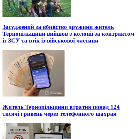
Засуджений за вбивство дружини житель
Тернопільщини вийшов з колонії за контрактом
із ЗСУ та втік із військової частини
Житель Тернопільщини втратив понад 124
тисячі гривень через телефонного шахрая