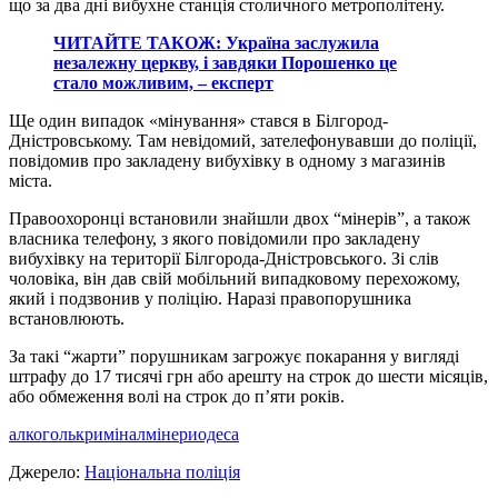
що за два дні вибухне станція столичного метрополітену.
ЧИТАЙТЕ ТАКОЖ: Україна заслужила
незалежну церкву, і завдяки Порошенко це
стало можливим, – експерт
Ще один випадок «мінування» стався в Білгород-
Дністровському. Там невідомий, зателефонувавши до поліції,
повідомив про закладену вибухівку в одному з магазинів
міста.
Правоохоронці встановили знайшли двох “мінерів”, а також
власника телефону, з якого повідомили про закладену
вибухівку на території Білгорода-Дністровського. Зі слів
чоловіка, він дав свій мобільний випадковому перехожому,
який і подзвонив у поліцію. Наразі правопорушника
встановлюють.
За такі “жарти” порушникам загрожує покарання у вигляді
штрафу до 17 тисячі грн або арешту на строк до шести місяців,
або обмеження волі на строк до п’яти років.
алкоголь
кримінал
мінери
одеса
Джерело:
Національна поліція