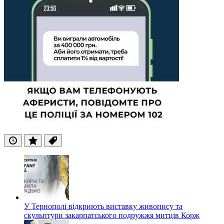
Останні
Популярні
Теги
У Тернополі відкриють виставку живопису та
скульптури закарпатського подружжя митців Корж