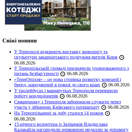
Свіжі новини
У Тернополі відкриють виставку живопису та
скульптури закарпатського подружжя митців Корж
06.08.2026
У Тернопільській громаді призначили уповноваженого з
питань безбар’єрності
06.08.2026
«ТернОпілля» – це нова сторінка розвитку компанії і
бренд, народжений в повазі до свого краю
06.08.2026
У тролейбусах і маршрутках Тернополя перевірили
роботу кондиціонерів
06.08.2026
Священнику з Тернополя заборонили служити через
участь у зібраннях Київського патріархату
06.08.2026
На Тернопільщині за добу сталося 14 пожеж
06.08.2026
15-річного волонтера із Заліщиків Владислава
Калакайла нагородили церковною медаллю за допомогу