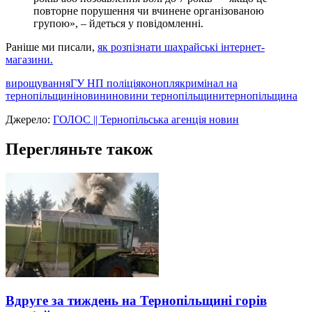
повторне порушення чи вчинене організованою
групою», – йдеться у повідомленні.
Раніше ми писали,
як розпізнати шахрайські інтернет-
магазини.
вирощування
ГУ НП поліція
конопля
кримінал на
тернопільщині
новини
новини тернопільщини
тернопільщина
Джерело:
ГОЛОС || Тернопільська агенція новин
Перегляньте також
Вдруге за тиждень на Тернопільщині горів