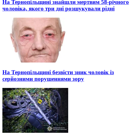
На Тернопільщині знайшли мертвим 58-річного
чоловіка, якого три дні розшукували рідні
На Тернопільщині безвісти зник чоловік із
серйозними порушеннями зору