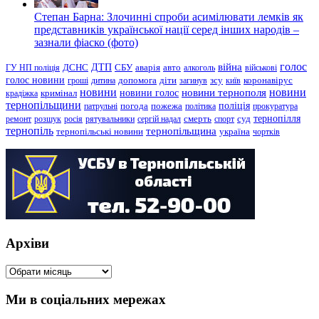
Степан Барна: Злочинні спроби асимілювати лемків як
представників української нації серед інших народів –
зазнали фіаско (фото)
голос
війна
ДТП
ГУ НП поліція
ДСНС
СБУ
аварія
авто
алкоголь
військові
голос новини
зсу
гроші
дитина
допомога
діти
загинув
київ
коронавірус
новини
новини тернополя
новини
новини голос
кримінал
крадіжка
тернопільщини
поліція
патрульні
погода
пожежа
політика
прокуратура
тернопілля
суд
ремонт
розшук
росія
рятувальники
сергій надал
смерть
спорт
тернопіль
тернопільщина
україна
тернопільські новини
чортків
Архіви
Архіви
Ми в соціальних мережах