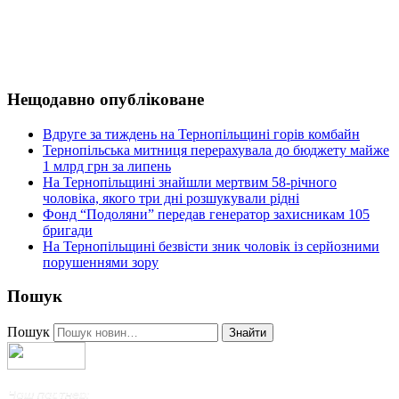
Нещодавно опубліковане
Вдруге за тиждень на Тернопільщині горів комбайн
Тернопільська митниця перерахувала до бюджету майже
1 млрд грн за липень
На Тернопільщині знайшли мертвим 58-річного
чоловіка, якого три дні розшукували рідні
Фонд “Подоляни” передав генератор захисникам 105
бригади
На Тернопільщині безвісти зник чоловік із серйозними
порушеннями зору
Пошук
Пошук
Знайти