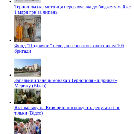
Тернопільська митниця перерахувала до бюджету майже
1 млрд грн за липень
Фонд “Подоляни” передав генератор захисникам 105
бригади
Запальний танець монаха з Тернополя «підриває»
Мережу (Відео)
Як школяру на Київщині погрожують депутати і не
тільки (Відео)