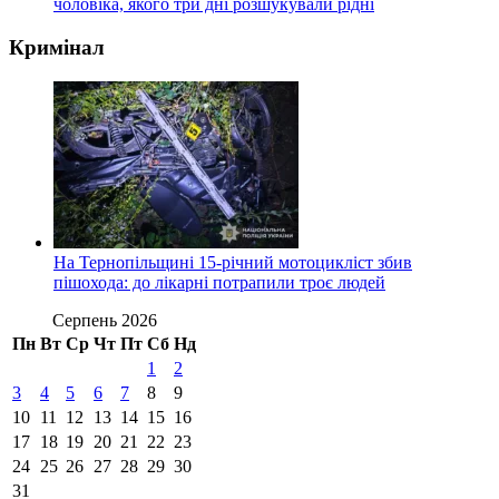
чоловіка, якого три дні розшукували рідні
Кримінал
На Тернопільщині 15-річний мотоцикліст збив
пішохода: до лікарні потрапили троє людей
Серпень 2026
Пн
Вт
Ср
Чт
Пт
Сб
Нд
1
2
3
4
5
6
7
8
9
10
11
12
13
14
15
16
17
18
19
20
21
22
23
24
25
26
27
28
29
30
31