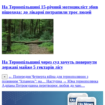
На Тернопільщині 15-річний мотоцикліст збив
пішохода: до лікарні потрапили троє людей
На Тернопільщині через суд хочуть повернути
державі майже 5 гектарів лісу
← Попередня
Четверта війна для тернополянин з
×
позивним “Іспанець”: на…
Наступна →
Юна тернополянка
Адріана Петрокушина перетворює любов до чаю…