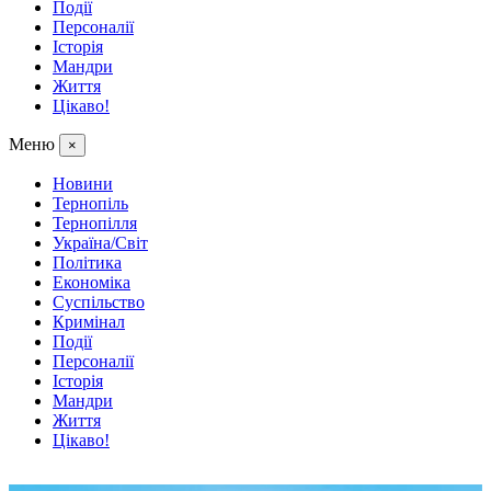
Події
Персоналії
Історія
Мандри
Життя
Цікаво!
Меню
×
Новини
Тернопіль
Тернопілля
Україна/Світ
Політика
Економіка
Суспільство
Кримінал
Події
Персоналії
Історія
Мандри
Життя
Цікаво!