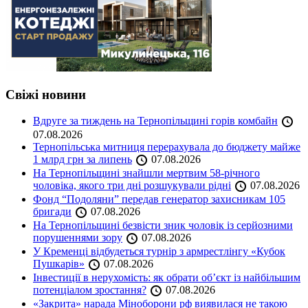
Свіжі новини
Вдруге за тиждень на Тернопільщині горів комбайн
07.08.2026
Тернопільська митниця перерахувала до бюджету майже
1 млрд грн за липень
07.08.2026
На Тернопільщині знайшли мертвим 58-річного
чоловіка, якого три дні розшукували рідні
07.08.2026
Фонд “Подоляни” передав генератор захисникам 105
бригади
07.08.2026
На Тернопільщині безвісти зник чоловік із серйозними
порушеннями зору
07.08.2026
У Кременці відбудеться турнір з армрестлінгу «Кубок
Пушкарів»
07.08.2026
Інвестиції в нерухомість: як обрати об’єкт із найбільшим
потенціалом зростання?
07.08.2026
«Закрита» нарада Міноборони рф виявилася не такою