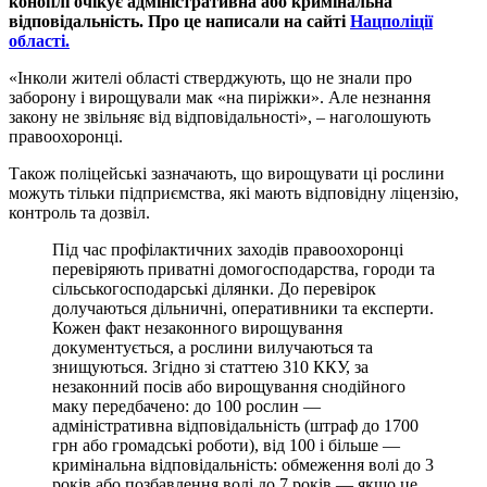
коноплі очікує адміністративна або кримінальна
відповідальність. Про це написали на сайті
Нацполіції
області.
«Інколи жителі області стверджують, що не знали про
заборону і вирощували мак «на пиріжки». Але незнання
закону не звільняє від відповідальності», – наголошують
правоохоронці.
Також поліцейські зазначають, що вирощувати ці рослини
можуть тільки підприємства, які мають відповідну ліцензію,
контроль та дозвіл.
Під час профілактичних заходів правоохоронці
перевіряють приватні домогосподарства, городи та
сільськогосподарські ділянки. До перевірок
долучаються дільничні, оперативники та експерти.
Кожен факт незаконного вирощування
документується, а рослини вилучаються та
знищуються. Згідно зі статтею 310 ККУ, за
незаконний посів або вирощування снодійного
маку передбачено: до 100 рослин —
адміністративна відповідальність (штраф до 1700
грн або громадські роботи), від 100 і більше —
кримінальна відповідальність: обмеження волі до 3
років або позбавлення волі до 7 років — якщо це