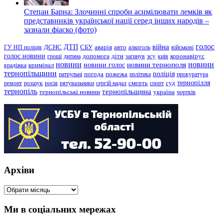
Степан Барна: Злочинні спроби асимілювати лемків як
представників української нації серед інших народів –
зазнали фіаско (фото)
голос
війна
ДТП
ГУ НП поліція
ДСНС
СБУ
аварія
авто
алкоголь
військові
голос новини
зсу
гроші
дитина
допомога
діти
загинув
київ
коронавірус
новини
новини тернополя
новини
новини голос
кримінал
крадіжка
тернопільщини
поліція
патрульні
погода
пожежа
політика
прокуратура
тернопілля
суд
ремонт
розшук
росія
рятувальники
сергій надал
смерть
спорт
тернопіль
тернопільщина
україна
тернопільські новини
чортків
Архіви
Архіви
Ми в соціальних мережах