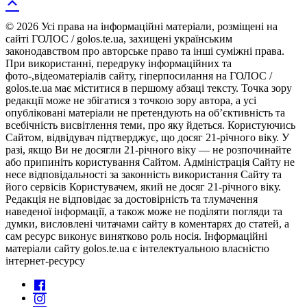
© 2026 Усі права на інформаційні матеріали, розміщені на
сайті ГОЛОС / golos.te.ua, захищені українським
законодавством про авторське право та інші суміжні права.
При використанні, передруку інформаційних та
фото-,відеоматеріалів сайту, гіперпосилання на ГОЛОС /
golos.te.ua має міститися в першому абзаці тексту. Точка зору
редакції може не збігатися з точкою зору автора, а усі
опубліковані матеріали не претендують на об’єктивність та
всебічність висвітлення теми, про яку йдеться. Користуючись
Сайтом, відвідувач підтверджує, що досяг 21-річного віку. У
разі, якщо Ви не досягли 21-річного віку — не розпочинайте
або припиніть користування Сайтом. Адміністрація Сайту не
несе відповідальності за законність використання Сайту та
його сервісів Користувачем, який не досяг 21-річного віку.
Редакція не відповідає за достовірність та тлумачення
наведеної інформації, а також може не поділяти погляди та
думки, висловлені читачами сайту в коментарях до статей, а
сам ресурс виконує винятково роль носія. Інформаційні
матеріали сайту golos.te.ua є інтелектуальною власністю
інтернет-ресурсу