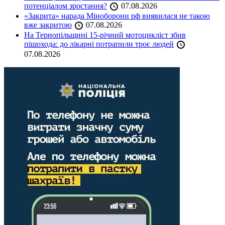
потенціалом зростання?
07.08.2026
«Закрита» нарада Міноборони рф виявилася не такою
вже закритою
07.08.2026
На Тернопільщині 15-річний мотоцикліст збив
пішохода: до лікарні потрапили троє людей
07.08.2026