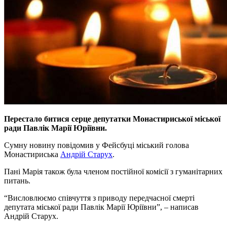
Перестало битися серце депутатки Монастириської міської
ради Павлік Марії Юріївни.
Сумну новину повідомив у Фейсбуці міський голова
Монастириська
Андрій Старух
.
Пані Марія також була членом постійної комісії з гуманітарних
питань.
“Висловлюємо співчуття з приводу передчасної смерті
депутата міської ради Павлік Марії Юріївни”, – написав
Андрій Старух.