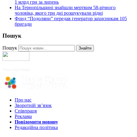
1 млрд грн за липень
На Тернопільщині знайшли мертвим 58-річного
чоловіка, якого три дні розшукували рідні
Фонд “Подоляни” передав генератор захисникам 105
бригади
Пошук
Пошук
Знайти
Про нас
Зворотній зв’язок
Співпраця
Реклама
Повідомити новину
Редакційна політика