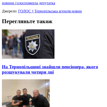
новини голос
померла депутатка
Джерело:
ГОЛОС || Тернопільська агенція новин
Перегляньте також
На Тернопільщині знайшли пенсіонера, якого
розшукували чотири дні