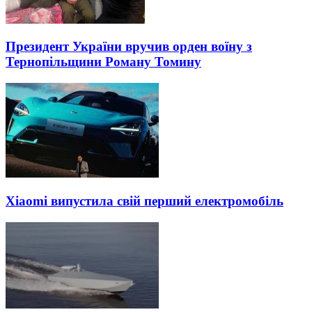
Президент України вручив орден воїну з
Тернопільщини Роману Томину
Xiaomi випустила свій перший електромобіль