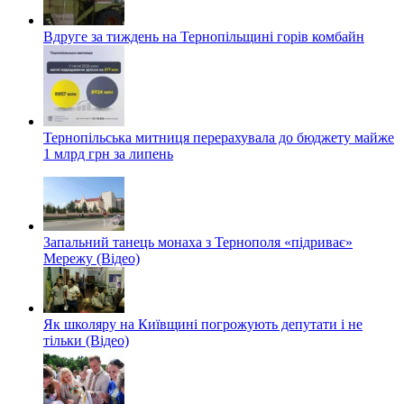
Вдруге за тиждень на Тернопільщині горів комбайн
Тернопільська митниця перерахувала до бюджету майже
1 млрд грн за липень
Запальний танець монаха з Тернополя «підриває»
Мережу (Відео)
Як школяру на Київщині погрожують депутати і не
тільки (Відео)