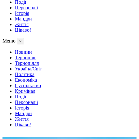
Події
Персоналії
Історія
Мандри
Життя
Цікаво!
Меню
×
Новини
Тернопіль
Тернопілля
Україна/Світ
Політика
Економіка
Суспільство
Кримінал
Події
Персоналії
Історія
Мандри
Життя
Цікаво!