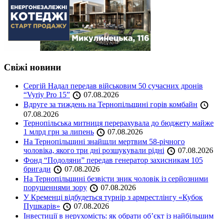
Свіжі новини
Сергій Надал передав військовим 50 сучасних дронів
“Vyriy Pro 15”
07.08.2026
Вдруге за тиждень на Тернопільщині горів комбайн
07.08.2026
Тернопільська митниця перерахувала до бюджету майже
1 млрд грн за липень
07.08.2026
На Тернопільщині знайшли мертвим 58-річного
чоловіка, якого три дні розшукували рідні
07.08.2026
Фонд “Подоляни” передав генератор захисникам 105
бригади
07.08.2026
На Тернопільщині безвісти зник чоловік із серйозними
порушеннями зору
07.08.2026
У Кременці відбудеться турнір з армрестлінгу «Кубок
Пушкарів»
07.08.2026
Інвестиції в нерухомість: як обрати об’єкт із найбільшим