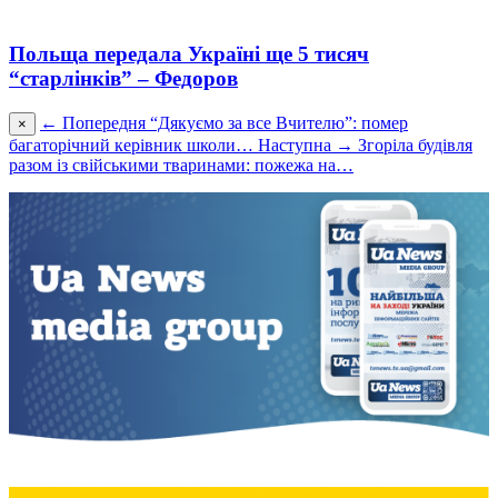
Польща передала Україні ще 5 тисяч
“старлінків” – Федоров
← Попередня
“Дякуємо за все Вчителю”: помер
×
багаторічний керівник школи…
Наступна →
Згоріла будівля
разом із свійськими тваринами: пожежа на…