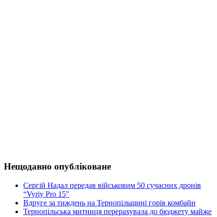
Нещодавно опубліковане
Сергій Надал передав військовим 50 сучасних дронів
“Vyriy Pro 15”
Вдруге за тиждень на Тернопільщині горів комбайн
Тернопільська митниця перерахувала до бюджету майже