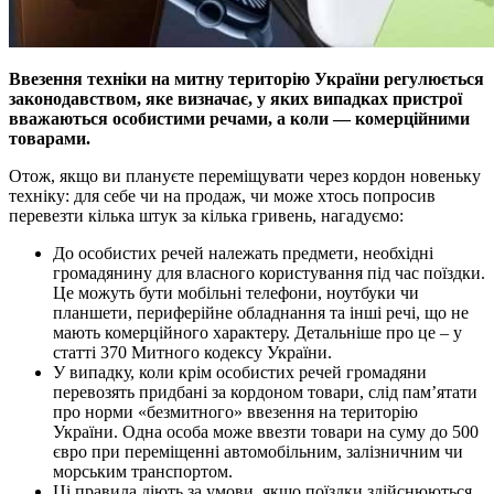
Ввезення техніки на митну територію України регулюється
законодавством, яке визначає, у яких випадках пристрої
вважаються особистими речами, а коли — комерційними
товарами.
Отож, якщо ви плануєте переміщувати через кордон новеньку
техніку: для себе чи на продаж, чи може хтось попросив
перевезти кілька штук за кілька гривень, нагадуємо:
До особистих речей належать предмети, необхідні
громадянину для власного користування під час поїздки.
Це можуть бути мобільні телефони, ноутбуки чи
планшети, периферійне обладнання та інші речі, що не
мають комерційного характеру. Детальніше про це – у
статті 370 Митного кодексу України.
У випадку, коли крім особистих речей громадяни
перевозять придбані за кордоном товари, слід пам’ятати
про норми «безмитного» ввезення на територію
України. Одна особа може ввезти товари на суму до 500
євро при переміщенні автомобільним, залізничним чи
морським транспортом.
Ці правила діють за умови, якщо поїздки здійснюються