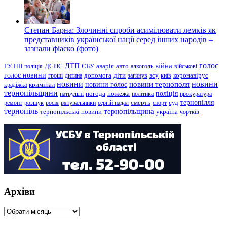
Степан Барна: Злочинні спроби асимілювати лемків як
представників української нації серед інших народів –
зазнали фіаско (фото)
голос
війна
ДТП
ГУ НП поліція
ДСНС
СБУ
аварія
авто
алкоголь
військові
голос новини
зсу
гроші
дитина
допомога
діти
загинув
київ
коронавірус
новини
новини тернополя
новини
новини голос
кримінал
крадіжка
тернопільщини
поліція
патрульні
погода
пожежа
політика
прокуратура
тернопілля
суд
ремонт
розшук
росія
рятувальники
сергій надал
смерть
спорт
тернопіль
тернопільщина
україна
тернопільські новини
чортків
Архіви
Архіви