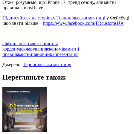
Отже, розуміємо, що IPhone 17- тренд сезону, але митні
правила – must have!
Підписуйтеся на
сторінку Тернопільської митниці
у Фейсбуці,
щоб знати більше –
https://www.facebook.com/TRcustomsUA
айфон
вартість
ввезення з-за
кордону
декларування
економіка
митні
правила
митниця
новинка
презентація
Джерело:
Тернопільська митниця
Перегляньте також