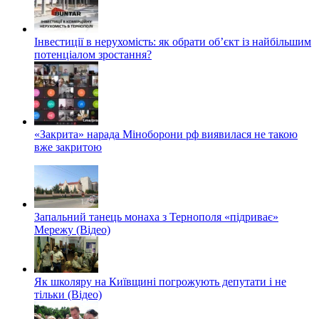
Інвестиції в нерухомість: як обрати об’єкт із найбільшим
потенціалом зростання?
«Закрита» нарада Міноборони рф виявилася не такою
вже закритою
Запальний танець монаха з Тернополя «підриває»
Мережу (Відео)
Як школяру на Київщині погрожують депутати і не
тільки (Відео)