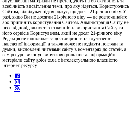
опубліковані матеріали не претендують на об’єктивність та
всебічність висвітлення теми, про яку йдеться. Користуючись
Сайтом, відвідувач підтверджує, що досяг 21-річного віку. У
разі, якщо Ви не досягли 21-річного віку — не розпочинайте
або припиніть користування Сайтом. Адміністрація Сайту не
несе відповідальності за законність використання Сайту та
його сервісів Користувачем, який не досяг 21-річного віку.
Редакція не відповідає за достовірність та тлумачення
наведеної інформації, а також може не поділяти погляди та
думки, висловлені читачами сайту в коментарях до статей, а
сам ресурс виконує винятково роль носія. Інформаційні
матеріали сайту golos.te.ua є інтелектуальною власністю
інтернет-ресурсу