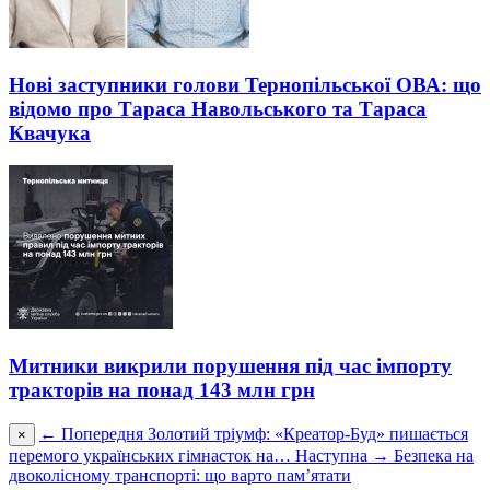
Нові заступники голови Тернопільської ОВА: що
відомо про Тараса Навольського та Тараса
Квачука
Митники викрили порушення під час імпорту
тракторів на понад 143 млн грн
← Попередня
Золотий тріумф: «Креатор-Буд» пишається
×
перемого українських гімнасток на…
Наступна →
Безпека на
двоколісному транспорті: що варто пам’ятати