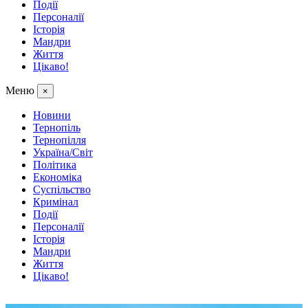
Події
Персоналії
Історія
Мандри
Життя
Цікаво!
Меню
×
Новини
Тернопіль
Тернопілля
Україна/Світ
Політика
Економіка
Суспільство
Кримінал
Події
Персоналії
Історія
Мандри
Життя
Цікаво!