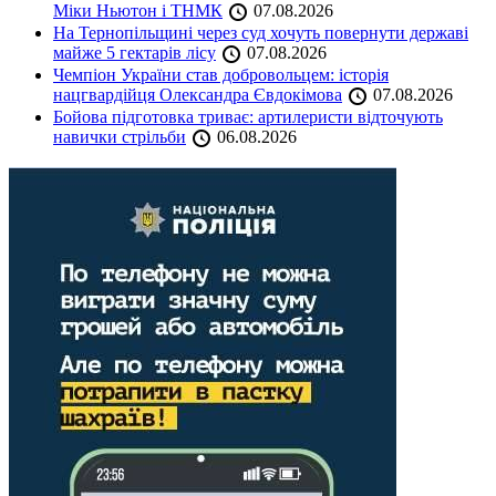
Міки Ньютон і ТНМК
07.08.2026
На Тернопільщині через суд хочуть повернути державі
майже 5 гектарів лісу
07.08.2026
Чемпіон України став добровольцем: історія
нацгвардійця Олександра Євдокімова
07.08.2026
Бойова підготовка триває: артилеристи відточують
навички стрільби
06.08.2026