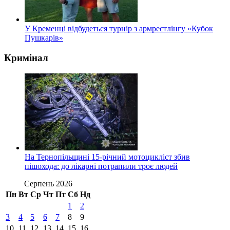
У Кременці відбудеться турнір з армрестлінгу «Кубок
Пушкарів»
Кримінал
На Тернопільщині 15-річний мотоцикліст збив
пішохода: до лікарні потрапили троє людей
Серпень 2026
Пн
Вт
Ср
Чт
Пт
Сб
Нд
1
2
3
4
5
6
7
8
9
10
11
12
13
14
15
16