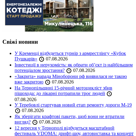
Свіжі новини
У Кременці відбудеться турнір з армрестлінгу «Кубок
Пушкарів»
07.08.2026
Інвестиції в нерухомість: як обрати об’єкт із найбільшим
потенціалом зростання?
07.08.2026
«Закрита» нарада Міноборони рф виявилася не такою
вже закритою
07.08.2026
На Тернопільщині 15-річний мотоцикліст збив
пішохода: до лікарні потрапили троє людей
07.08.2026
У Теребовлі стартував новий етап ремонту дороги М-19
07.08.2026
Як зберігати крафтові пакети, щоб вони не втратили
вигляд?
07.08.2026
12 вересня у Тернополі відбудеться масштабний
фестиваль VDOMA: дрифт-шоу, автовиставка та концерт