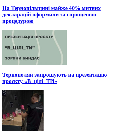
На Тернопільщині майже 40% митних
декларацій оформили за спрощеною
процедурою
Тернополян запрошують на презентацію
проєкту «В_цілі_ТИ»