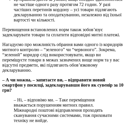
не частіше одного разу протягом 72 годин. У разі
частіших перетинів кордону – усі товари підлягають
декларуванню та оподаткуванню, незалежно від їхньої
вартості чи кількості.
Перевищення встановлених норм також зобов’язує
задекларувати товари та сплатити відповідні митні платежі.
Нагадуємо про можливість обрання вами одного із коридорів
митного контролю – “зеленого” чи “червоного”. Зокрема,
“зелений” коридор слід використовувати, якщо ви
переміщуєте товари в межах зазначених вище норм та у вас
відсутні предмети, які підлягають обов’язковому
декларуванню.
– А чи можна, – запитаєте ви, – відправити новий
смартфон у посилці, задекларувавши його як сувенір за 10
грн?
– Ні, – відповімо ми. – Таке переміщення
вважається порушенням митних правил.
Міжнародні поштові відправлення проходять
сканування сучасними системами, тож приховати
техніку не вийде.