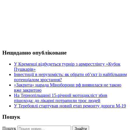
Нещодавно опубліковане
У Кременці відбудеться турнір з армрестлінгу «Кубок
Пушкарів»
Інвестиції в нерухомість: як обрати об’єкт із найбільшим
потенціалом зростання?
«Закрита» нарада Міноборони рф виявилася не такою
вже закритою
На Тернопільщині 15-річний мотоцикліст збив
пішохода: до лікарні потрапили троє людей
У Теребовлі стартував новий етап ремонту дороги М-19
Пошук
Пошук
Знайти