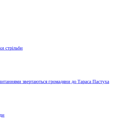
ки стрільби
и питаннями звертаються громадяни до Тараса Пастуха
ади