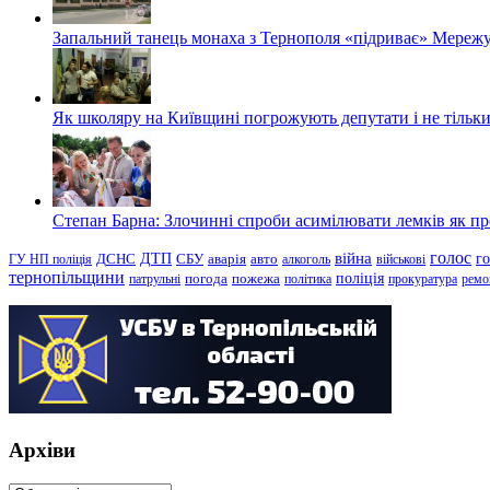
Запальний танець монаха з Тернополя «підриває» Мережу
Як школяру на Київщині погрожують депутати і не тільки
Степан Барна: Злочинні спроби асимілювати лемків як пред
голос
війна
г
ДТП
ГУ НП поліція
ДСНС
СБУ
аварія
авто
алкоголь
військові
тернопільщини
поліція
патрульні
погода
пожежа
політика
прокуратура
ремо
Архіви