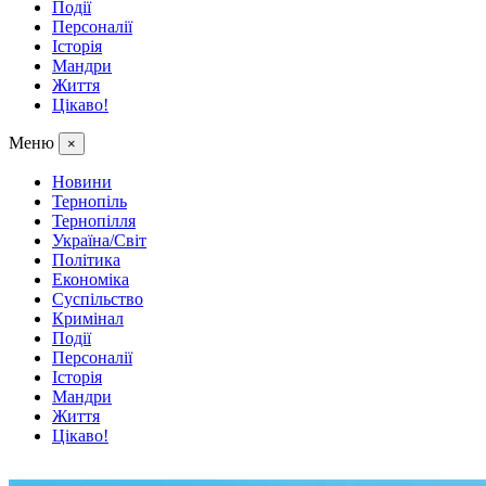
Події
Персоналії
Історія
Мандри
Життя
Цікаво!
Меню
×
Новини
Тернопіль
Тернопілля
Україна/Світ
Політика
Економіка
Суспільство
Кримінал
Події
Персоналії
Історія
Мандри
Життя
Цікаво!