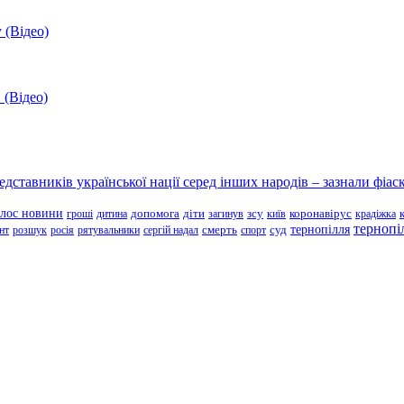
 (Відео)
 (Відео)
ставників української нації серед інших народів – зазнали фіаск
олос новини
зсу
гроші
дитина
допомога
діти
загинув
київ
коронавірус
крадіжка
тернопі
тернопілля
суд
нт
розшук
росія
рятувальники
сергій надал
смерть
спорт