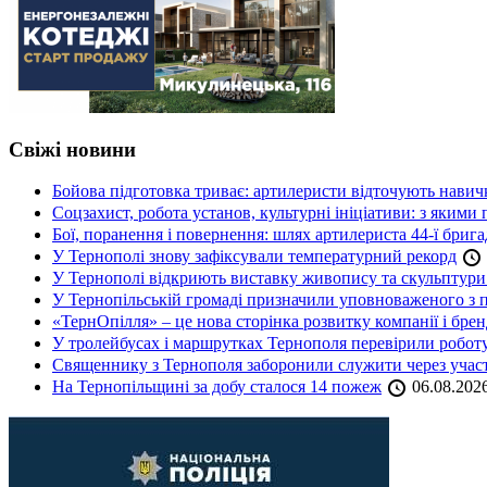
Свіжі новини
Бойова підготовка триває: артилеристи відточують навич
Соцзахист, робота установ, культурні ініціативи: з яким
Бої, поранення і повернення: шлях артилериста 44-ї бриг
У Тернополі знову зафіксували температурний рекорд
У Тернополі відкриють виставку живопису та скульптур
У Тернопільській громаді призначили уповноваженого з п
«ТернОпілля» – це нова сторінка розвитку компанії і бре
У тролейбусах і маршрутках Тернополя перевірили робот
Священнику з Тернополя заборонили служити через участь
На Тернопільщині за добу сталося 14 пожеж
06.08.202