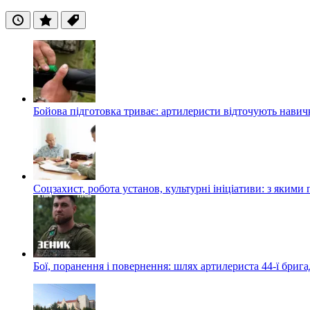
Останні
Популярні
Теги
Бойова підготовка триває: артилеристи відточують навич
Соцзахист, робота установ, культурні ініціативи: з яким
Бої, поранення і повернення: шлях артилериста 44-ї бриг