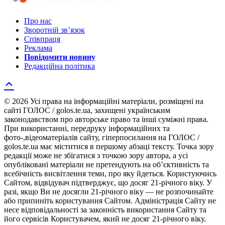
Про нас
Зворотній зв’язок
Співпраця
Реклама
Повідомити новину
Редакційна політика
© 2026 Усі права на інформаційні матеріали, розміщені на
сайті ГОЛОС / golos.te.ua, захищені українським
законодавством про авторське право та інші суміжні права.
При використанні, передруку інформаційних та
фото-,відеоматеріалів сайту, гіперпосилання на ГОЛОС /
golos.te.ua має міститися в першому абзаці тексту. Точка зору
редакції може не збігатися з точкою зору автора, а усі
опубліковані матеріали не претендують на об’єктивність та
всебічність висвітлення теми, про яку йдеться. Користуючись
Сайтом, відвідувач підтверджує, що досяг 21-річного віку. У
разі, якщо Ви не досягли 21-річного віку — не розпочинайте
або припиніть користування Сайтом. Адміністрація Сайту не
несе відповідальності за законність використання Сайту та
його сервісів Користувачем, який не досяг 21-річного віку.