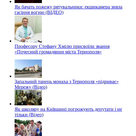
Як бачать пожежу рятувальники: екшнкамера зняла
гасіння вогню (ВІДЕО)
Професору Стефану Хмілю присвоїли звання
«Почесний громадянин міста Тернополя»
Запальний танець монаха з Тернополя «підриває»
Мережу (Відео)
Як школяру на Київщині погрожують депутати і не
тільки (Відео)