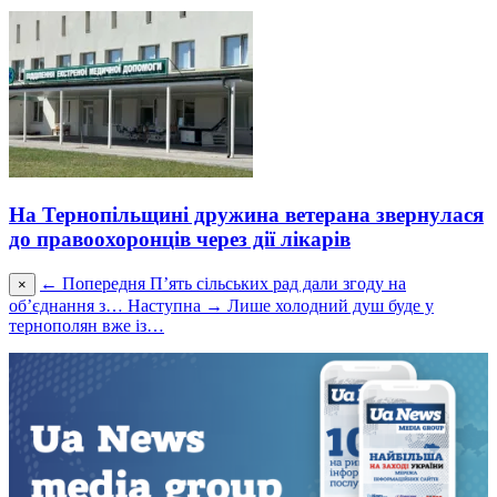
На Тернопільщині дружина ветерана звернулася
до правоохоронців через дії лікарів
← Попередня
П’ять сільських рад дали згоду на
×
об’єднання з…
Наступна →
Лише холодний душ буде у
тернополян вже із…