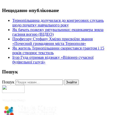
Нещодавно опубліковане
Тернопільщина долучилася до конгресових слухань
щодо початку навчального року
Як бачать пожежу рятувальники: екшнкамера зняла
гасіння вогню (ВІДЕО)
Професору Стефану Хмілю присвоїли звання
«Почесний громадянин міста Тернополя»
Як житель Тернопільщини скористався грантом і 15
років створює текстиль
Ігор Гуда отримав відзнаку «Візіонер сучасної
будівельної галузі»
Пошук
Пошук
Знайти