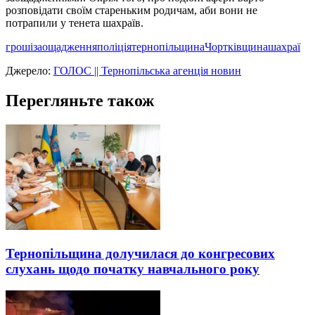
розповідати своїм стареньким родичам, аби вони не
потрапили у тенета шахраїв.
гроші
заощадження
поліція
тернопільщина
Чортківщина
шахраї
Джерело:
ГОЛОС || Тернопільська агенція новин
Перегляньте також
Тернопільщина долучилася до конгресових
слухань щодо початку навчального року