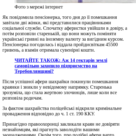
Фото з мережі інтернет
Як повідомила пенсіонерка, того дня до її помешкання
завітали дві жінки, які представилися працівниками
соціальної служби. Спочатку аферистки увійшли в довіру, а
потім розповіли старенькій, що вони можуть поміняти
українські гривні на іноземну валюту за вигідним курсом.
Пенсіонерка погодилась і віддала пройдисвіткам 45500
гривень, а взамін отримала сувенірні кошти.
ЧИТАЙТЕ ТАКОЖ: Аж 14 гектарів землі
самовільно захопило підприємство на
Теребовлянщині?
Після успішної афери шахрайки покинули помешкання
краянки і зникли у невідомому напрямку. Старенька
зрозуміла, що стала жертвою злочинців, лише коли все
розповіла родичам.
За фактом шахрайства поліцейські відкрили кримінальне
провадження відповідно до ч. 1 ст. 190 ККУ.
Принагідно правоохоронці закликали краян не довіряти
незнайомцям, які прагнуть заволодіти вашими
заощадженнями. Окрім того, про подібні афери варто