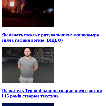
Як бачать пожежу рятувальники: екшнкамера
зняла гасіння вогню (ВІДЕО)
Як житель Тернопільщини скористався грантом
і 15 років створює текстиль