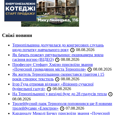
Свіжі новини
Тернопільщина долучилася до конгресових слухань
щодо початку навчального року
08.08.2026
Як бачать пожежу рятувальники: екшнкамера зняла
гасіння вогню (ВІДЕО)
08.08.2026
Професору Стефану Хмілю присвоїли звання
«Почесний громадянин міста Тернополя»
08.08.2026
Як житель Тернопільщини скористався грантом і 15
років створює текстиль
08.08.2026
Ігор Гуда отримав відзнаку «Візіонер сучасної
будівельної галузі»
08.08.2026
На Тернопільщині у вихідні буде до 28 градусів тепла
08.08.2026
Тролейбусний парк Тернополя поповнився ще 8 новими
тролейбусами «Електрон»
07.08.2026
Кардиналу Миколі Бичку присвоїли звання «Почесний