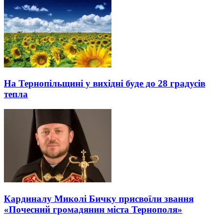
На Тернопільщині у вихідні буде до 28 градусів
тепла
Кардиналу Миколі Бичку присвоїли звання
«Почесний громадянин міста Тернополя»