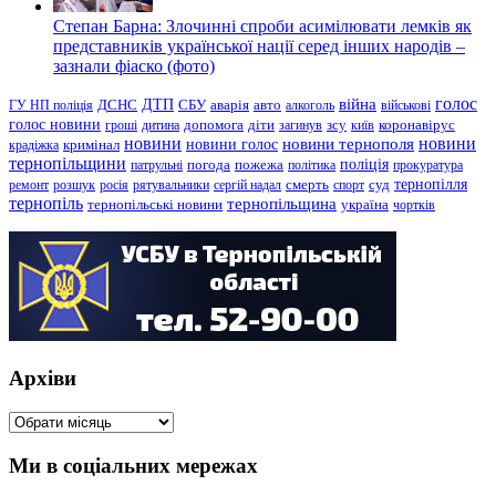
Степан Барна: Злочинні спроби асимілювати лемків як
представників української нації серед інших народів –
зазнали фіаско (фото)
голос
війна
ДТП
ГУ НП поліція
ДСНС
СБУ
аварія
авто
алкоголь
військові
голос новини
зсу
гроші
дитина
допомога
діти
загинув
київ
коронавірус
новини
новини тернополя
новини
новини голос
кримінал
крадіжка
тернопільщини
поліція
патрульні
погода
пожежа
політика
прокуратура
тернопілля
суд
ремонт
розшук
росія
рятувальники
сергій надал
смерть
спорт
тернопіль
тернопільщина
україна
тернопільські новини
чортків
Архіви
Архіви
Ми в соціальних мережах