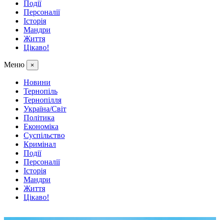
Події
Персоналії
Історія
Мандри
Життя
Цікаво!
Меню
×
Новини
Тернопіль
Тернопілля
Україна/Світ
Політика
Економіка
Суспільство
Кримінал
Події
Персоналії
Історія
Мандри
Життя
Цікаво!