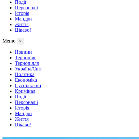
Події
Персоналії
Історія
Мандри
Життя
Цікаво!
Меню
×
Новини
Тернопіль
Тернопілля
Україна/Світ
Політика
Економіка
Суспільство
Кримінал
Події
Персоналії
Історія
Мандри
Життя
Цікаво!