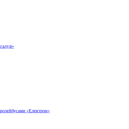
 галузі»
тролейбусами «Електрон»