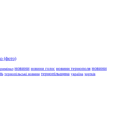
о (фото)
новини
новини тернополя
новини
новини голос
кримінал
ль
тернопільщина
україна
тернопільські новини
чортків