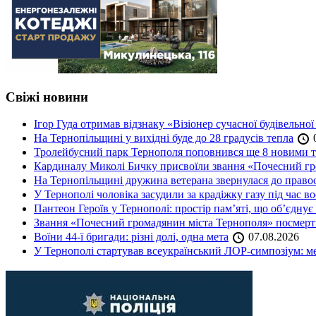
Свіжі новини
Ігор Гуда отримав відзнаку «Візіонер сучасної будівельної
На Тернопільщині у вихідні буде до 28 градусів тепла
0
Тролейбусний парк Тернополя поповнився ще 8 новими 
Кардиналу Миколі Бичку присвоїли звання «Почесний гр
На Тернопільщині дружина ветерана звернулася до правоох
У Тернополі чоловіка засудили за крадіжку газу під час в
Пантеон Героїв у Тернополі: простір пам’яті, що об’єднує
Звання «Почесний громадянин міста Тернополя» посмерт
Воїни 44-ї бригади: різні долі, одна мета
07.08.2026
У Тернополі стартував всеукраїнський ЛОР-симпозіум: ме