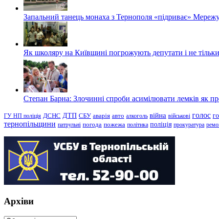
Запальний танець монаха з Тернополя «підриває» Мережу
Як школяру на Київщині погрожують депутати і не тільки
Степан Барна: Злочинні спроби асимілювати лемків як пред
голос
війна
г
ДТП
ГУ НП поліція
ДСНС
СБУ
аварія
авто
алкоголь
військові
тернопільщини
поліція
патрульні
погода
пожежа
політика
прокуратура
ремо
Архіви