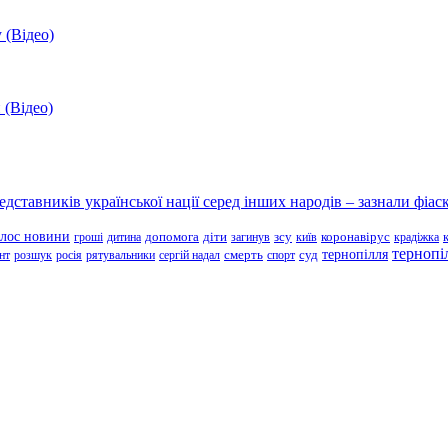
 (Відео)
 (Відео)
ставників української нації серед інших народів – зазнали фіаск
олос новини
зсу
гроші
дитина
допомога
діти
загинув
київ
коронавірус
крадіжка
тернопі
тернопілля
суд
нт
розшук
росія
рятувальники
сергій надал
смерть
спорт