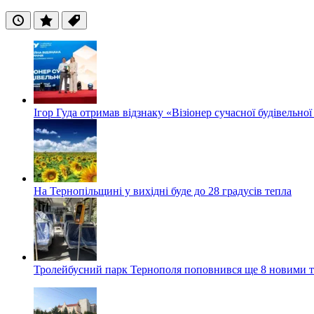
Останні
Популярні
Теги
Ігор Гуда отримав відзнаку «Візіонер сучасної будівельної
На Тернопільщині у вихідні буде до 28 градусів тепла
Тролейбусний парк Тернополя поповнився ще 8 новими 