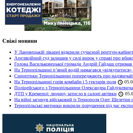
Свіжі новини
У Лановецькій лікарні відкрили сучасний рентген-кабінет
Апеляційний суд залишив у силі вирок у справі про вбив
Голова Васильковецької громади Андрій Гайдаш отримав
На Тернопільщині п’яний водій намагався «відкупитися» в
Синоптики Тернопільщини попереджають про надзвичайн
На Тернопільщині горів комбайн і 5 гектарів поля
05.0
Поліцейського з Тернопільщини Олександра Гайдукевича 
ДТП у Кременці: людину затисло в салоні автівки
05.0
На війні загинув військовий із Тернополя Олег Шелетин 
Тернопільські митники викрили порушення під час експор