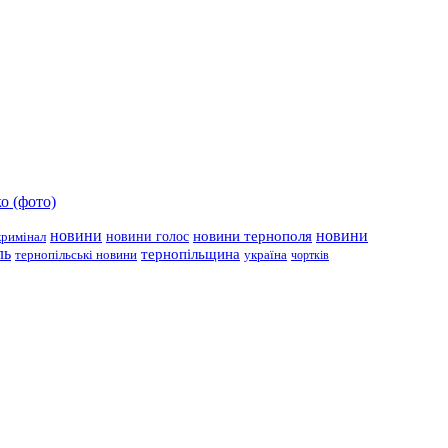
о (фото)
новини
новини тернополя
новини
новини голос
кримінал
ль
тернопільщина
україна
тернопільські новини
чортків