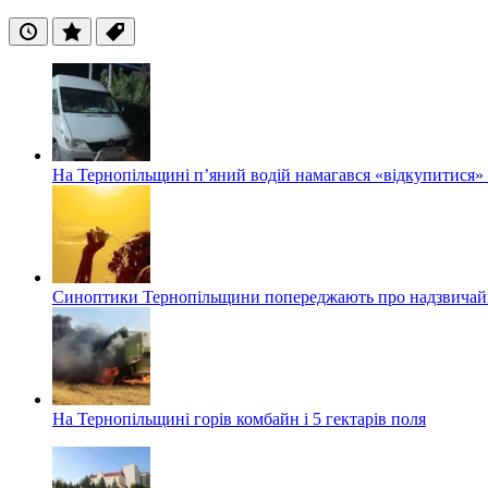
Останні
Популярні
Теги
На Тернопільщині п’яний водій намагався «відкупитися» в
Синоптики Тернопільщини попереджають про надзвичайн
На Тернопільщині горів комбайн і 5 гектарів поля