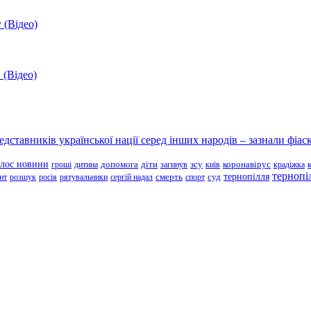
 (Відео)
 (Відео)
ставників української нації серед інших народів – зазнали фіаск
олос новини
зсу
гроші
дитина
допомога
діти
загинув
київ
коронавірус
крадіжка
тернопі
тернопілля
суд
нт
розшук
росія
рятувальники
сергій надал
смерть
спорт