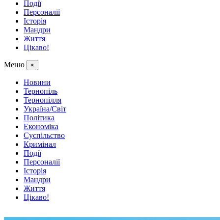
Події
Персоналії
Історія
Мандри
Життя
Цікаво!
Меню
×
Новини
Тернопіль
Тернопілля
Україна/Світ
Політика
Економіка
Суспільство
Кримінал
Події
Персоналії
Історія
Мандри
Життя
Цікаво!