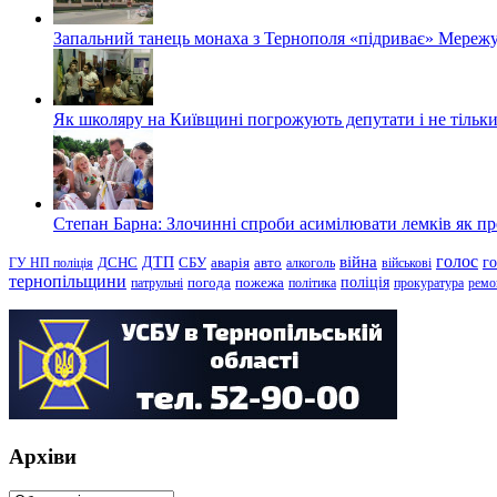
Запальний танець монаха з Тернополя «підриває» Мережу
Як школяру на Київщині погрожують депутати і не тільки
Степан Барна: Злочинні спроби асимілювати лемків як пред
голос
війна
г
ДТП
ГУ НП поліція
ДСНС
СБУ
аварія
авто
алкоголь
військові
тернопільщини
поліція
патрульні
погода
пожежа
політика
прокуратура
ремо
Архіви