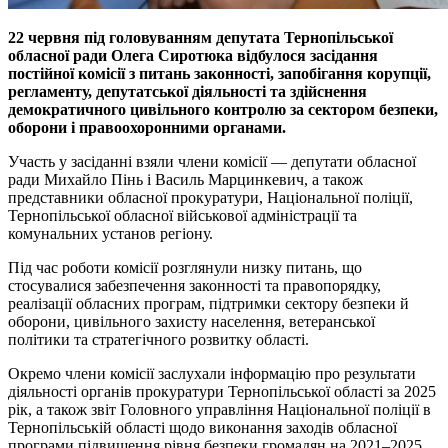
22 червня під головуванням депутата Тернопільської
обласної ради Олега Сиротюка відбулося засідання
постійної комісії з питань законності, запобігання корупції,
регламенту, депутатської діяльності та здійснення
демократичного цивільного контролю за сектором безпеки,
оборони і правоохоронними органами.
Участь у засіданні взяли члени комісії — депутати обласної
ради Михайло Пінь і Василь Марцинкевич, а також
представники обласної прокуратури, Національної поліції,
Тернопільської обласної військової адміністрації та
комунальних установ регіону.
Під час роботи комісії розглянули низку питань, що
стосувалися забезпечення законності та правопорядку,
реалізації обласних програм, підтримки сектору безпеки й
оборони, цивільного захисту населення, ветеранської
політики та стратегічного розвитку області.
Окремо члени комісії заслухали інформацію про результати
діяльності органів прокуратури Тернопільської області за 2025
рік, а також звіт Головного управління Національної поліції в
Тернопільській області щодо виконання заходів обласної
програми підвищення рівня безпеки громадян на 2021–2025