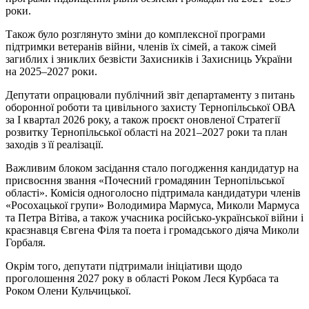
роки.
Також було розглянуто зміни до комплексної програми
підтримки ветеранів війни, членів їх сімей, а також сімей
загиблих і зниклих безвісти Захисників і Захисниць України
на 2025–2027 роки.
Депутати опрацювали публічний звіт департаменту з питань
оборонної роботи та цивільного захисту Тернопільської ОВА
за І квартал 2026 року, а також проєкт оновленої Стратегії
розвитку Тернопільської області на 2021–2027 роки та план
заходів з її реалізації.
Важливим блоком засідання стало погодження кандидатур на
присвоєння звання «Почесний громадянин Тернопільської
області». Комісія одноголосно підтримала кандидатури членів
«Росохацької групи» Володимира Мармуса, Миколи Мармуса
та Петра Вітіва, а також учасника російсько-української війни і
краєзнавця Євгена Філя та поета і громадського діяча Миколи
Горбаля.
Окрім того, депутати підтримали ініціативи щодо
проголошення 2027 року в області Роком Леся Курбаса та
Роком Олени Кульчицької.