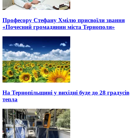
Професору Стефану Хмілю присвоїли звання
«Почесний громадянин міста Тернополя»
На Тернопільщині у вихідні буде до 28 градусів
тепла