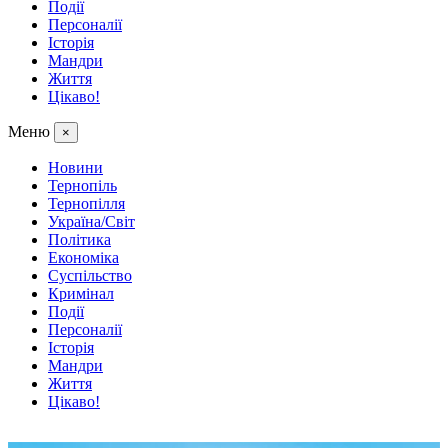
Події
Персоналії
Історія
Мандри
Життя
Цікаво!
Меню
×
Новини
Тернопіль
Тернопілля
Україна/Світ
Політика
Економіка
Суспільство
Кримінал
Події
Персоналії
Історія
Мандри
Життя
Цікаво!