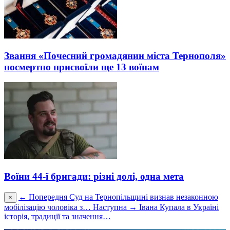
Звання «Почесний громадянин міста Тернополя»
посмертно присвоїли ще 13 воїнам
Воїни 44-ї бригади: різні долі, одна мета
← Попередня
Суд на Тернопільщині визнав незаконною
×
мобілізацію чоловіка з…
Наступна →
Івана Купала в Україні
історія, традиції та значення…