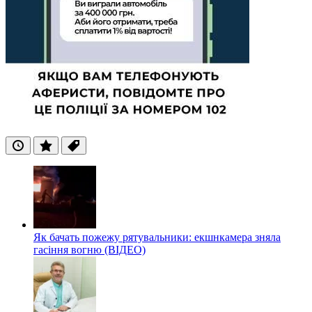
Останні
Популярні
Теги
Як бачать пожежу рятувальники: екшнкамера зняла
гасіння вогню (ВІДЕО)