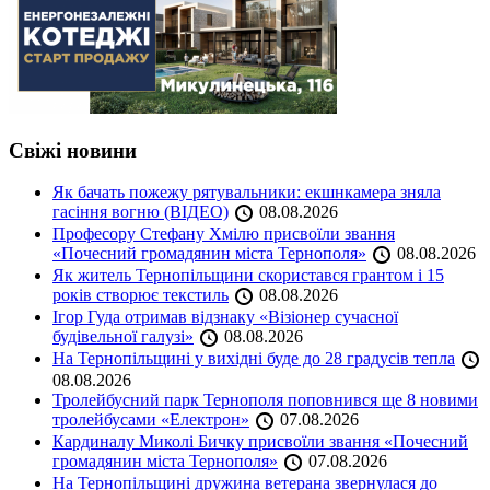
Свіжі новини
Як бачать пожежу рятувальники: екшнкамера зняла
гасіння вогню (ВІДЕО)
08.08.2026
Професору Стефану Хмілю присвоїли звання
«Почесний громадянин міста Тернополя»
08.08.2026
Як житель Тернопільщини скористався грантом і 15
років створює текстиль
08.08.2026
Ігор Гуда отримав відзнаку «Візіонер сучасної
будівельної галузі»
08.08.2026
На Тернопільщині у вихідні буде до 28 градусів тепла
08.08.2026
Тролейбусний парк Тернополя поповнився ще 8 новими
тролейбусами «Електрон»
07.08.2026
Кардиналу Миколі Бичку присвоїли звання «Почесний
громадянин міста Тернополя»
07.08.2026
На Тернопільщині дружина ветерана звернулася до