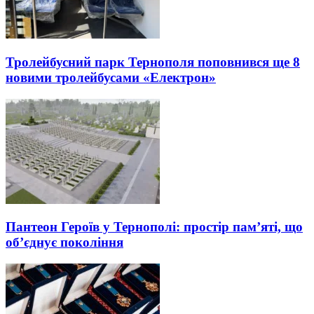
Тролейбусний парк Тернополя поповнився ще 8
новими тролейбусами «Електрон»
Пантеон Героїв у Тернополі: простір пам’яті, що
об’єднує покоління