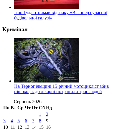
Ігор Гуда отримав відзнаку «Візіонер сучасної
будівельної галузі»
Кримінал
На Тернопільщині 15-річний мотоцикліст збив
пішохода: до лікарні потрапили троє людей
Серпень 2026
Пн
Вт
Ср
Чт
Пт
Сб
Нд
1
2
3
4
5
6
7
8
9
10
11
12
13
14
15
16