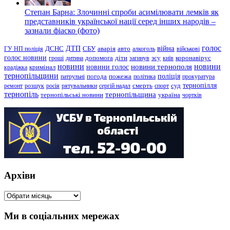
Степан Барна: Злочинні спроби асимілювати лемків як
представників української нації серед інших народів –
зазнали фіаско (фото)
голос
війна
ДТП
ГУ НП поліція
ДСНС
СБУ
аварія
авто
алкоголь
військові
голос новини
зсу
гроші
дитина
допомога
діти
загинув
київ
коронавірус
новини
новини тернополя
новини
новини голос
кримінал
крадіжка
тернопільщини
поліція
патрульні
погода
пожежа
політика
прокуратура
тернопілля
суд
ремонт
розшук
росія
рятувальники
сергій надал
смерть
спорт
тернопіль
тернопільщина
україна
тернопільські новини
чортків
Архіви
Архіви
Ми в соціальних мережах