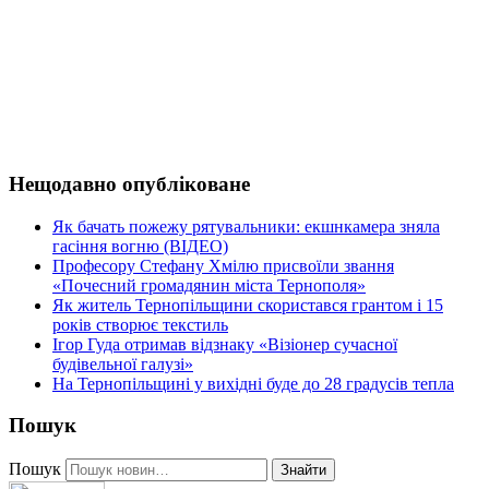
Нещодавно опубліковане
Як бачать пожежу рятувальники: екшнкамера зняла
гасіння вогню (ВІДЕО)
Професору Стефану Хмілю присвоїли звання
«Почесний громадянин міста Тернополя»
Як житель Тернопільщини скористався грантом і 15
років створює текстиль
Ігор Гуда отримав відзнаку «Візіонер сучасної
будівельної галузі»
На Тернопільщині у вихідні буде до 28 градусів тепла
Пошук
Пошук
Знайти