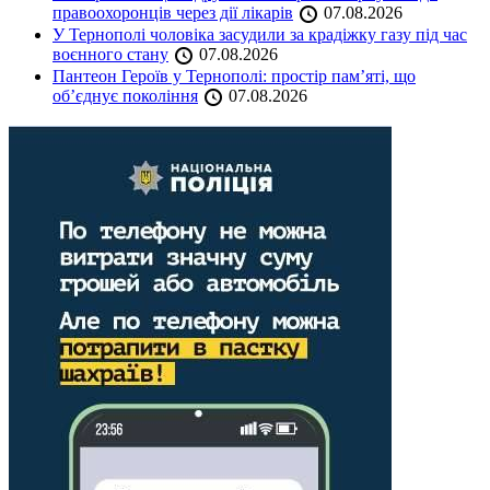
правоохоронців через дії лікарів
07.08.2026
У Тернополі чоловіка засудили за крадіжку газу під час
воєнного стану
07.08.2026
Пантеон Героїв у Тернополі: простір пам’яті, що
об’єднує покоління
07.08.2026