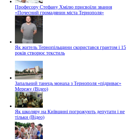
Професору Стефану Хмілю присвоїли звання
«Почесний громадянин міста Тернополя»
Як житель Тернопільщини скористався грантом і 15
років створює текстиль
Запальний танець монаха з Тернополя «підриває»
Мережу (Відео)
Як школяру на Київщині погрожують депутати і не
тільки (Відео)