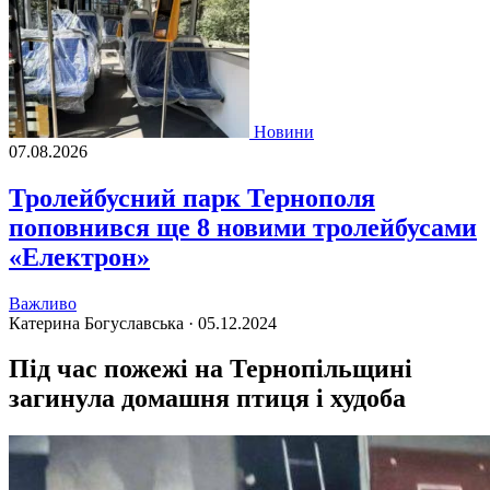
Новини
07.08.2026
Тролейбусний парк Тернополя
поповнився ще 8 новими тролейбусами
«Електрон»
Важливо
Катерина Богуславська ·
05.12.2024
Під час пожежі на Тернопільщині
загинула домашня птиця і худоба