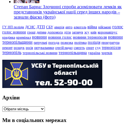
Степан Барна: Злочинні спроби асимілювати лемків як
представників української нації серед інших народів –
зазнали фіаско (фото)
голос
війна
ДТП
ГУ НП поліція
ДСНС
СБУ
аварія
авто
алкоголь
військові
голос новини
зсу
гроші
дитина
допомога
діти
загинув
київ
коронавірус
новини
новини тернополя
новини
новини голос
кримінал
крадіжка
тернопільщини
поліція
патрульні
погода
пожежа
політика
прокуратура
тернопілля
суд
ремонт
розшук
росія
рятувальники
сергій надал
смерть
спорт
тернопіль
тернопільщина
україна
тернопільські новини
чортків
Архіви
Архіви
Ми в соціальних мережах