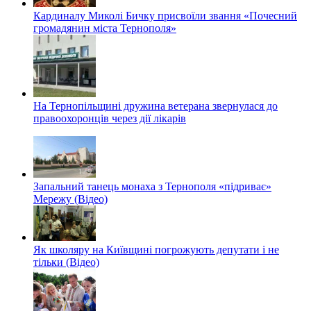
Кардиналу Миколі Бичку присвоїли звання «Почесний
громадянин міста Тернополя»
На Тернопільщині дружина ветерана звернулася до
правоохоронців через дії лікарів
Запальний танець монаха з Тернополя «підриває»
Мережу (Відео)
Як школяру на Київщині погрожують депутати і не
тільки (Відео)