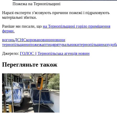
Пожежа на Тернопільщині
Наразі експерти з’ясовують причини пожежі і підраховують
матеріальні збитки.
Раніше ми писали, що
на Тернопільщині горіло приміщення
ферми.
вогонь
ДСНС
корова
новини
новини
тернопільщини
пожежа
птиця
рятувальники
тернопільщина
худоб
Джерело:
ГОЛОС || Тернопільська агенція новин
Перегляньте також