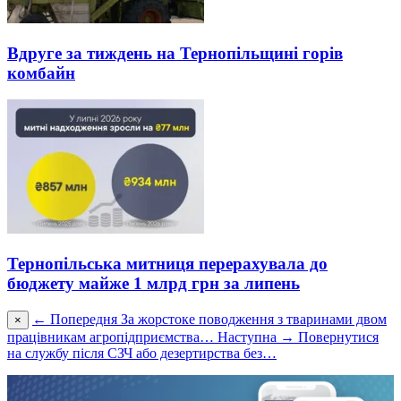
Вдруге за тиждень на Тернопільщині горів
комбайн
Тернопільська митниця перерахувала до
бюджету майже 1 млрд грн за липень
← Попередня
За жорстоке поводження з тваринами двом
×
працівникам агропідприємства…
Наступна →
Повернутися
на службу після СЗЧ або дезертирства без…