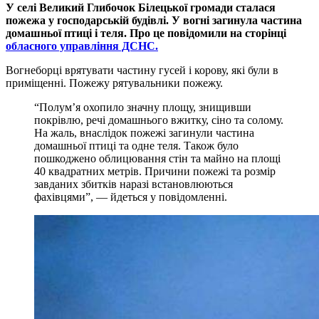
У селі Великий Глибочок Білецької громади сталася
пожежа у господарській будівлі. У вогні загинула частина
домашньої птиці і теля. Про це повідомили на сторінці
обласного управління ДСНС.
Вогнеборці врятувати частину гусей і корову, які були в
приміщенні. Пожежу рятувальники пожежу.
“Полум’я охопило значну площу, знищивши
покрівлю, речі домашнього вжитку, сіно та солому.
На жаль, внаслідок пожежі загинули частина
домашньої птиці та одне теля. Також було
пошкоджено облицювання стін та майно на площі
40 квадратних метрів. Причини пожежі та розмір
завданих збитків наразі встановлюються
фахівцями”, — йдеться у повідомленні.