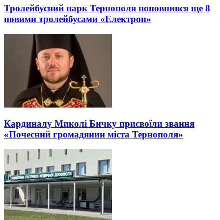
Тролейбусний парк Тернополя поповнився ще 8
новими тролейбусами «Електрон»
Кардиналу Миколі Бичку присвоїли звання
«Почесний громадянин міста Тернополя»