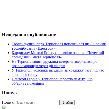
Нещодавно опубліковане
Тролейбусний парк Тернополя поповнився ще 8 новими
тролейбусами «Електрон»
Кардиналу Миколі Бичку присвоїли звання «Почесний
громадянин міста Тернополя»
На Тернопільщині дружина ветерана звернулася до
правоохоронців через дії лікарів
У Тернополі чоловіка засудили за крадіжку газу під час
воєнного стану
Пантеон Героїв у Тернополі: простір пам’яті, що
об’єднує покоління
Пошук
Пошук
Знайти