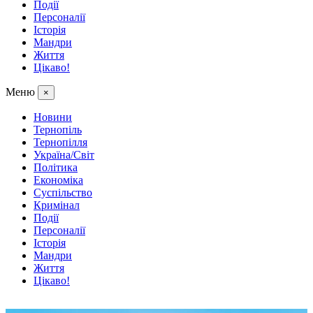
Події
Персоналії
Історія
Мандри
Життя
Цікаво!
Меню
×
Новини
Тернопіль
Тернопілля
Україна/Світ
Політика
Економіка
Суспільство
Кримінал
Події
Персоналії
Історія
Мандри
Життя
Цікаво!