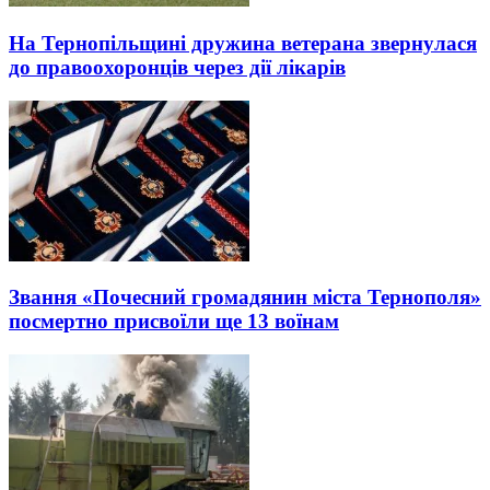
На Тернопільщині дружина ветерана звернулася
до правоохоронців через дії лікарів
Звання «Почесний громадянин міста Тернополя»
посмертно присвоїли ще 13 воїнам