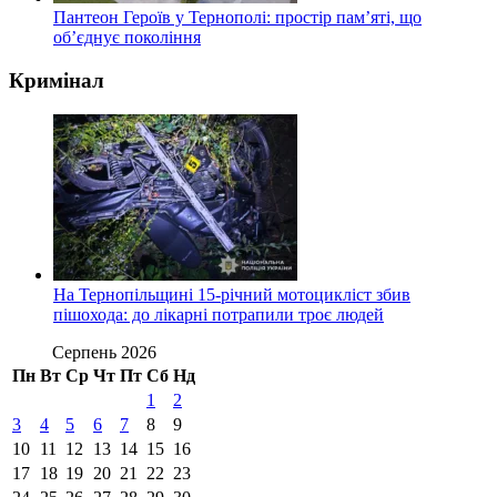
Пантеон Героїв у Тернополі: простір пам’яті, що
об’єднує покоління
Кримінал
На Тернопільщині 15-річний мотоцикліст збив
пішохода: до лікарні потрапили троє людей
Серпень 2026
Пн
Вт
Ср
Чт
Пт
Сб
Нд
1
2
3
4
5
6
7
8
9
10
11
12
13
14
15
16
17
18
19
20
21
22
23