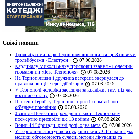
Свіжі новини
Тролейбусний парк Тернополя поповнився ще 8 новими
тролейбусами «Електрон»
07.08.2026
Кардиналу Миколі Бичку присвоїли звання «Почесний
громадянин міста Тернополя»
07.08.2026
На Тернопільщині дружина ветерана звернулася до
правоохоронців через дії лікарів
07.08.2026
У Тернополі чоловіка засудили за крадіжку газу під час
воєнного стану
07.08.2026
Пантеон Героїв у Тернополі: простір пам’яті, що
об’єднує покоління
07.08.2026
Звання «Почесний громадянин міста Тернополя»
посмертно присвоїли ще 13 воїнам
07.08.2026
Воїни 44-ї бригади: різні долі, одна мета
07.08.2026
У Тернополі стартував всеукраїнський ЛОР-симпозіум:
медики обговорюють сучасні методи лікування та