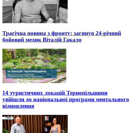
Трагічна новина з фронту: загинув 24-річний
бойовий медик Віталій Гакало
14 туристичних локацій Тернопільщини
увійшли до національної програми ментального
відновлення