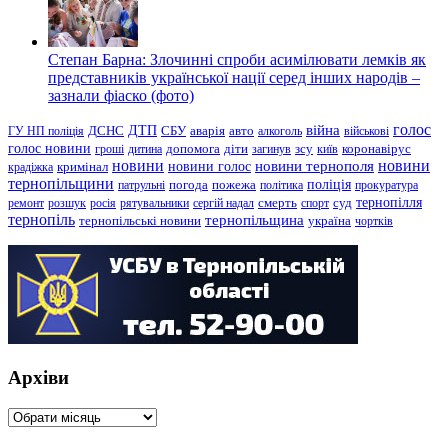
Степан Барна: Злочинні спроби асимілювати лемків як
представників української нації серед інших народів –
зазнали фіаско (фото)
голос
війна
ДТП
ГУ НП поліція
ДСНС
СБУ
аварія
авто
алкоголь
військові
голос новини
зсу
гроші
дитина
допомога
діти
загинув
київ
коронавірус
новини
новини тернополя
новини
новини голос
кримінал
крадіжка
тернопільщини
поліція
патрульні
погода
пожежа
політика
прокуратура
тернопілля
суд
ремонт
розшук
росія
рятувальники
сергій надал
смерть
спорт
тернопіль
тернопільщина
україна
тернопільські новини
чортків
Архіви
Архіви