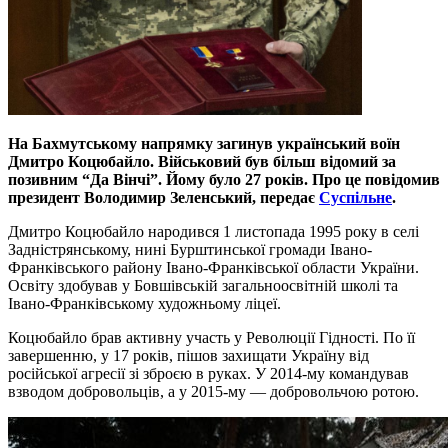
На Бахмутському напрямку загинув український воїн
Дмитро Коцюбайло. Вiйськовий був бiльш вiдомий за
позивним “Да Вiнчi”. Йому було 27 рокiв. Про це повiдомив
президент Володимир Зеленський, передає
Суспільне
.
Дмитро Коцюбайло народився 1 листопада 1995 року в селi
Заднiстрянському, нинi Бурштинської громади Iвано-
Франкiвського району Iвано-Франкiвської области України.
Освiту здобував у Бовшiвськiй загальноосвiтнiй школi та
Iвано-Франкiвському художньому лiцеї.
Коцюбайло брав активну участь у Революцiї Гiдностi. По її
завершенню, у 17 рокiв, пiшов захищати Україну вiд
росiйської агресiї зi зброєю в руках. У 2014-му командував
взводом добровольцiв, а у 2015-му — добровольчою ротою.