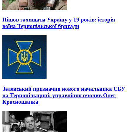
Пішов захищати Україну у 19 років: історія
воїна Тернопільської бригади
Зеленський призначив нового начальника СБУ
на Тернопільщині: управління очолив Олег
Красношапка