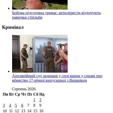
Бойова підготовка триває: артилеристи відточують
навички стрільби
Кримінал
Апеляційний суд залишив у силі вирок у справі про
вбивство 17-річної випускниці з Вишнівця
Серпень 2026
Пн
Вт
Ср
Чт
Пт
Сб
Нд
1
2
3
4
5
6
7
8
9
10
11
12
13
14
15
16