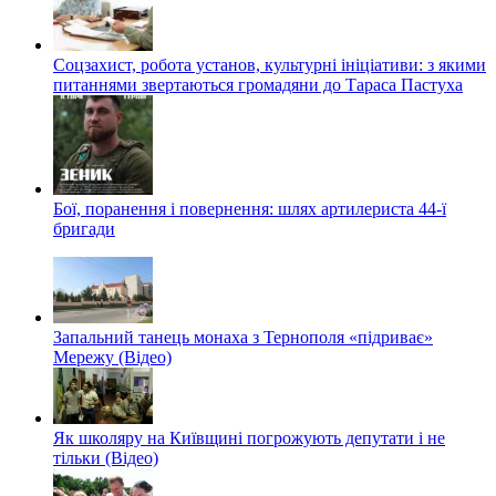
Соцзахист, робота установ, культурні ініціативи: з якими
питаннями звертаються громадяни до Тараса Пастуха
Бої, поранення і повернення: шлях артилериста 44-ї
бригади
Запальний танець монаха з Тернополя «підриває»
Мережу (Відео)
Як школяру на Київщині погрожують депутати і не
тільки (Відео)