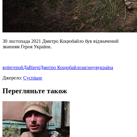
30 листопада 2021 Дмитро Коцюбайло був вiдзначений
званням Героя України.
воїн
герой
ДаВінчі
Дмитро Коцюбайло
загинув
україна
Джерело:
Суспіьне
Перегляньте також