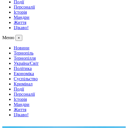
Події
Персоналії
Історія
Мандри
Життя
Цікаво!
Меню
×
Новини
Тернопіль
Тернопілля
Україна/Світ
Політика
Економіка
Суспільство
Кримінал
Події
Персоналії
Історія
Мандри
Життя
Цікаво!