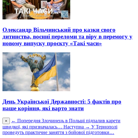
Олександр Вільчинський про казки свого
дитинства, воєнні переломи та віру в перемогу у
новому випуску проєкту «Такі часи»
День Української Державності: 5 фактів про
наше коріння, які варто знати
← Попередня
Злочинець в Польщі підпалив карети
×
швидкої, які призначалась…
Наступна →
У Тернополі
проведуть практичне заняття з бойової підготовки…