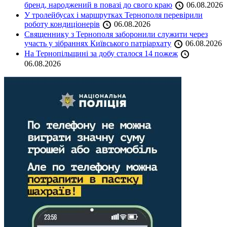
бренд, народжений в повазі до свого краю
06.08.2026
У тролейбусах і маршрутках Тернополя перевірили
роботу кондиціонерів
06.08.2026
Священнику з Тернополя заборонили служити через
участь у зібраннях Київського патріархату
06.08.2026
На Тернопільщині за добу сталося 14 пожеж
06.08.2026