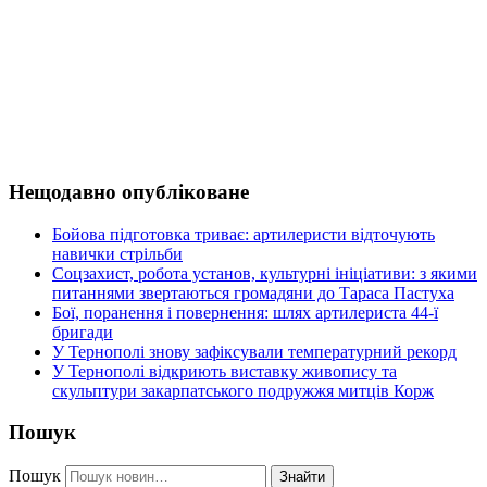
Нещодавно опубліковане
Бойова підготовка триває: артилеристи відточують
навички стрільби
Соцзахист, робота установ, культурні ініціативи: з якими
питаннями звертаються громадяни до Тараса Пастуха
Бої, поранення і повернення: шлях артилериста 44-ї
бригади
У Тернополі знову зафіксували температурний рекорд
У Тернополі відкриють виставку живопису та
скульптури закарпатського подружжя митців Корж
Пошук
Пошук
Знайти