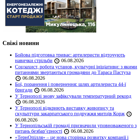
Свіжі новини
Бойова підготовка триває: артилеристи відточують
навички стрільби
06.08.2026
Соцзахист, робота установ, культурні ініціативи: з якими
питаннями звертаються громадяни до Тараса Пастуха
06.08.2026
Бої, поранення і повернення: шлях артилериста 44-ї
бригади
06.08.2026
У Тернополі знову зафіксували температурний рекорд
06.08.2026
У Тернополі відкриють виставку живопису та
скульптури закарпатського подружжя митців Корж
06.08.2026
У Тернопільській громаді призначили уповноваженого з
питань безбар’єрності
06.08.2026
«ТернОпілля» – це нова сторінка розвитку компанії і