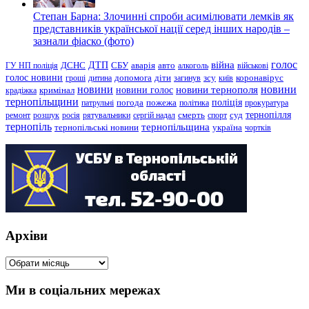
Степан Барна: Злочинні спроби асимілювати лемків як
представників української нації серед інших народів –
зазнали фіаско (фото)
голос
війна
ДТП
ГУ НП поліція
ДСНС
СБУ
аварія
авто
алкоголь
військові
голос новини
зсу
гроші
дитина
допомога
діти
загинув
київ
коронавірус
новини
новини тернополя
новини
новини голос
кримінал
крадіжка
тернопільщини
поліція
патрульні
погода
пожежа
політика
прокуратура
тернопілля
суд
ремонт
розшук
росія
рятувальники
сергій надал
смерть
спорт
тернопіль
тернопільщина
україна
тернопільські новини
чортків
Архіви
Архіви
Ми в соціальних мережах