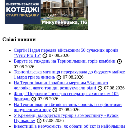
Свіжі новини
Сергій Надал передав військовим 50 сучасних дронів
“Vyriy Pro 15”
07.08.2026
Вдруге за тиждень на Тернопільщині горів комбайн
07.08.2026
Тернопільська митниця перерахувала до бюджету майже
1 млрд грн за липень
07.08.2026
На Тернопільщині знайшли мертвим 58-річного
чоловіка, якого три дні розшукували рідні
07.08.2026
Фонд “Подоляни” передав генератор захисникам 105
бригади
07.08.2026
На Тернопільщині безвісти зник чоловік із серйозними
порушеннями зору
07.08.2026
У Кременці відбудеться турнір з армрестлінгу «Кубок
Пушкарів»
07.08.2026
Інвестиції в нерухомість: як обрати об’єкт із найбільшим