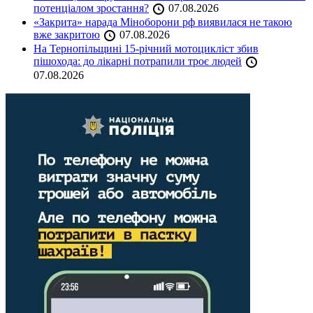
потенціалом зростання?
07.08.2026
«Закрита» нарада Міноборони рф виявилася не такою
вже закритою
07.08.2026
На Тернопільщині 15-річний мотоцикліст збив
пішохода: до лікарні потрапили троє людей
07.08.2026