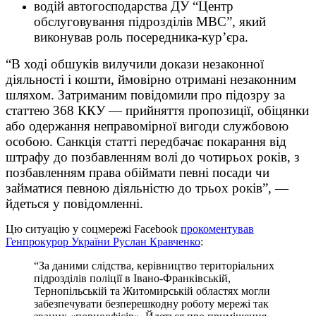
водій автогосподарства ДУ “Центр
обслуговування підрозділів МВС”, який
виконував роль посередника-кур’єра.
“В ході обшуків вилучили докази незаконної
діяльності і кошти, ймовірно отримані незаконним
шляхом. Затриманим повідомили про підозру за
статтею 368 ККУ
— прийняття пропозиції, обіцянки
або одержання неправомірної вигоди службовою
особою. Санкція статті передбачає покарання від
штрафу до позбавленням волі до чотирьох років, з
позбавленням права обіймати певні посади чи
займатися певною діяльністю до трьох років”, —
йдеться у повідомленні.
Цю ситуацію у соцмережі Facebook
прокоментував
Генпрокурор України Руслан Кравченко
:
“За даними слідства, керівництво територіальних
підрозділів поліції в Івано-Франківській,
Тернопільській та Житомирській областях могли
забезпечувати безперешкодну роботу мережі так