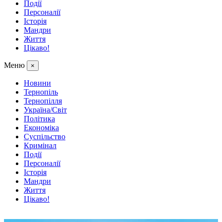
Події
Персоналії
Історія
Мандри
Життя
Цікаво!
Меню
×
Новини
Тернопіль
Тернопілля
Україна/Світ
Політика
Економіка
Суспільство
Кримінал
Події
Персоналії
Історія
Мандри
Життя
Цікаво!