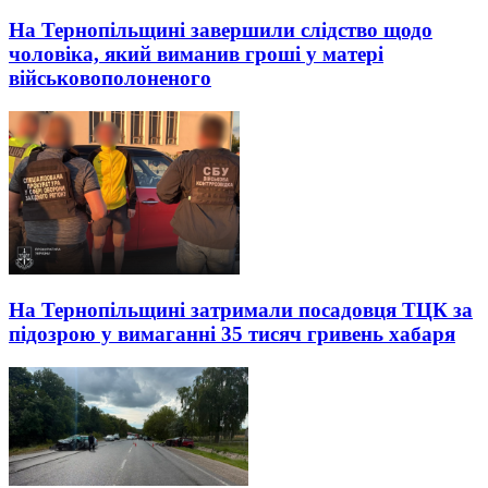
На Тернопільщині завершили слідство щодо
чоловіка, який виманив гроші у матері
військовополоненого
На Тернопільщині затримали посадовця ТЦК за
підозрою у вимаганні 35 тисяч гривень хабаря