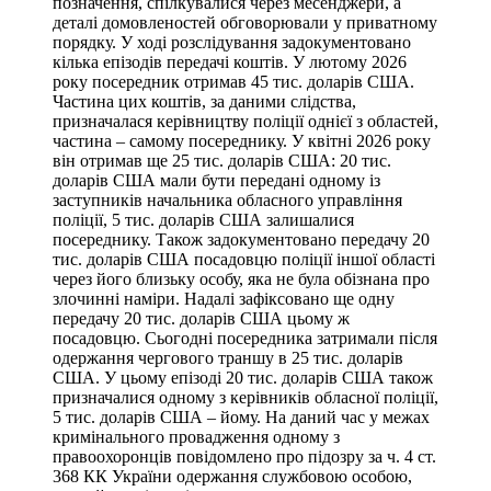
позначення, спілкувалися через месенджери, а
деталі домовленостей обговорювали у приватному
порядку. У ході розслідування задокументовано
кілька епізодів передачі коштів. У лютому 2026
року посередник отримав 45 тис. доларів США.
Частина цих коштів, за даними слідства,
призначалася керівництву поліції однієї з областей,
частина – самому посереднику. У квітні 2026 року
він отримав ще 25 тис. доларів США: 20 тис.
доларів США мали бути передані одному із
заступників начальника обласного управління
поліції, 5 тис. доларів США залишалися
посереднику. Також задокументовано передачу 20
тис. доларів США посадовцю поліції іншої області
через його близьку особу, яка не була обізнана про
злочинні наміри. Надалі зафіксовано ще одну
передачу 20 тис. доларів США цьому ж
посадовцю. Сьогодні посередника затримали після
одержання чергового траншу в 25 тис. доларів
США. У цьому епізоді 20 тис. доларів США також
призначалися одному з керівників обласної поліції,
5 тис. доларів США – йому. На даний час у межах
кримінального провадження одному з
правоохоронців повідомлено про підозру за ч. 4 ст.
368 КК України одержання службовою особою,