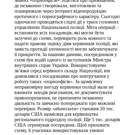
званих «порноофісів». Йдеться про приміщення,
де незаконно створювали, виготовляли та
поширювали через інтернет відеопродукцію
еротичного і порнографічного характеру. Сьогодні
одночасно проводяться слідчі дії у трьох головних
управліннях Національної поліції. Мета операції –
встановити всіх посадовців, які могли бути
залучені до схеми, перевірити роль кожного та
надати правову оцінку діям керівників поліції, які
замість протидії злочинності могли забезпечувати
її прикриття. За нашими даними, посередником у
схемі був водій одного із заступників Міністра
внутрішніх справ України. Використовуючи
зв’язки серед керівного складу Нацполіції, він
домовлявся з посадовцями про невтручання у
роботу таких «порноофісів». За щомісячну
неправомірну вигоду керівники поліції мали не
вживати заходів реагування, не документувати
правопорушення, не припиняти незаконну
діяльність та завчасно попереджати про можливі
перевірки. Розмір «абонплати» становив 20 тис.
доларів США щомісяця для керівництва
регіонального підрозділу поліції. Ще 5 тис. доларів
США отримував посередник. Щоб приховати
схему, її учасники використовували умовні