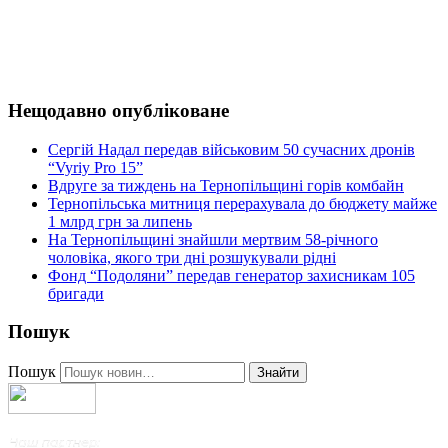
Нещодавно опубліковане
Сергій Надал передав військовим 50 сучасних дронів
“Vyriy Pro 15”
Вдруге за тиждень на Тернопільщині горів комбайн
Тернопільська митниця перерахувала до бюджету майже
1 млрд грн за липень
На Тернопільщині знайшли мертвим 58-річного
чоловіка, якого три дні розшукували рідні
Фонд “Подоляни” передав генератор захисникам 105
бригади
Пошук
Пошук
Знайти