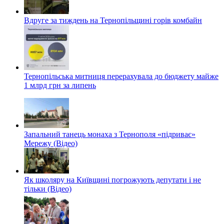
Вдруге за тиждень на Тернопільщині горів комбайн
Тернопільська митниця перерахувала до бюджету майже
1 млрд грн за липень
Запальний танець монаха з Тернополя «підриває»
Мережу (Відео)
Як школяру на Київщині погрожують депутати і не
тільки (Відео)