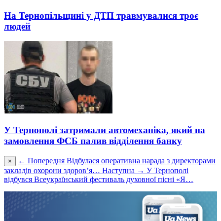
На Тернопільщині у ДТП травмувалися троє
людей
У Тернополі затримали автомеханіка, який на
замовлення ФСБ палив відділення банку
← Попередня
Відбулася оперативна нарада з директорами
×
закладів охорони здоровʼя…
Наступна →
У Тернополі
відбувся Всеукраїнський фестиваль духовної пісні «Я…