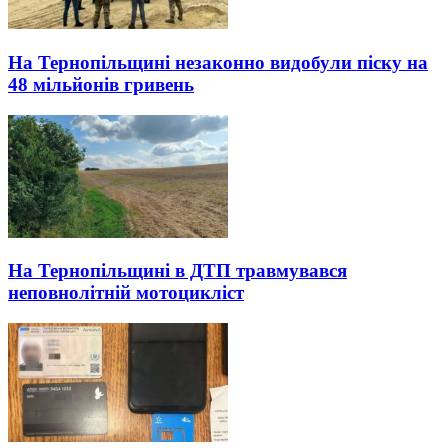
На Тернопільщині незаконно видобули піску на
48 мільйонів гривень
На Тернопільщині в ДТП травмувався
неповнолітній мотоцикліст