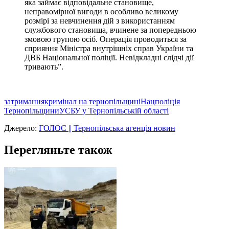
яка займає відповідальне становище,
неправомірної вигоди в особливо великому
розмірі за невчинення дій з використанням
службового становища, вчинене за попередньою
змовою групою осіб. Операція проводиться за
сприяння Міністра внутрішніх справ України та
ДВБ Національної поліції. Невідкладні слідчі дії
тривають”.
затримання
кримінал на тернопільщині
Нацполіція
Тернопільщини
УСБУ у Тернопільській області
Джерело:
ГОЛОС || Тернопільська агенція новин
Перегляньте також