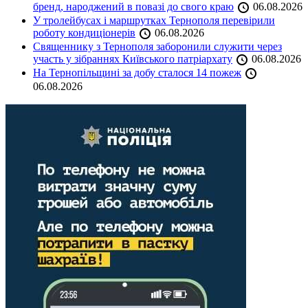
бренд, народжений в повазі до свого краю
06.08.2026
У тролейбусах і маршрутках Тернополя перевірили
роботу кондиціонерів
06.08.2026
Священнику з Тернополя заборонили служити через
участь у зібраннях Київського патріархату
06.08.2026
На Тернопільщині за добу сталося 14 пожеж
06.08.2026