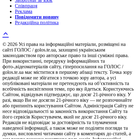
Зворотній зв’язок
Співпраця
Реклама
Повідомити новину
Редакційна політика
© 2026 Усі права на інформаційні матеріали, розміщені на
сайті ГОЛОС / golos.te.ua, захищені українським
законодавством про авторське право та інші суміжні права.
При використанні, передруку інформаційних та
фото-,відеоматеріалів сайту, гіперпосилання на ГОЛОС /
golos.te.ua має міститися в першому абзаці тексту. Точка зору
редакції може не збігатися з точкою зору автора, а усі
опубліковані матеріали не претендують на об’єктивність та
всебічність висвітлення теми, про яку йдеться. Користуючись
Сайтом, відвідувач підтверджує, що досяг 21-річного віку. У
разі, якщо Ви не досягли 21-річного віку — не розпочинайте
або припиніть користування Сайтом. Адміністрація Сайту не
несе відповідальності за законність використання Сайту та
його сервісів Користувачем, який не досяг 21-річного віку.
Редакція не відповідає за достовірність та тлумачення
наведеної інформації, а також може не поділяти погляди та
думки, висловлені читачами сайту в коментарях до статей, а