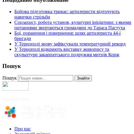
Бойова підготовка триває: артилеристи відточують
навички стрільби
Соцзахист, робота установ, культурні ініціативи: з якими
питаннями звертаються громадяни до Тараса Пастуха
Бої, поранення і повернення: шлях артилериста 44-ї
бригади
У Тернополі знову зафіксували температурний рекорд
У Тернополі відкриють виставку живопису та
скульптури закарпатського подружжя митців Корж
Пошук
Пошук
Знайти
Про нас