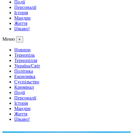
Події
Персоналії
Історія
Мандри
Життя
Цікаво!
Меню
×
Новини
Тернопіль
Тернопілля
Україна/Світ
Політика
Економіка
Суспільство
Кримінал
Події
Персоналії
Історія
Мандри
Життя
Цікаво!