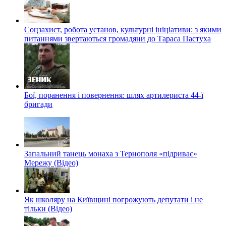
Соцзахист, робота установ, культурні ініціативи: з якими
питаннями звертаються громадяни до Тараса Пастуха
Бої, поранення і повернення: шлях артилериста 44-ї
бригади
Запальний танець монаха з Тернополя «підриває»
Мережу (Відео)
Як школяру на Київщині погрожують депутати і не
тільки (Відео)