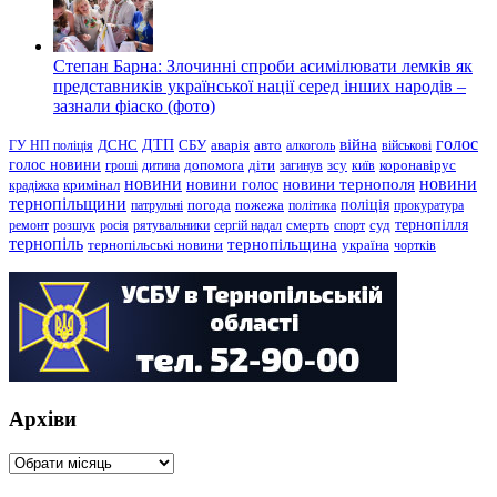
Степан Барна: Злочинні спроби асимілювати лемків як
представників української нації серед інших народів –
зазнали фіаско (фото)
голос
війна
ДТП
ГУ НП поліція
ДСНС
СБУ
аварія
авто
алкоголь
військові
голос новини
зсу
гроші
дитина
допомога
діти
загинув
київ
коронавірус
новини
новини тернополя
новини
новини голос
кримінал
крадіжка
тернопільщини
поліція
патрульні
погода
пожежа
політика
прокуратура
тернопілля
суд
ремонт
розшук
росія
рятувальники
сергій надал
смерть
спорт
тернопіль
тернопільщина
україна
тернопільські новини
чортків
Архіви
Архіви