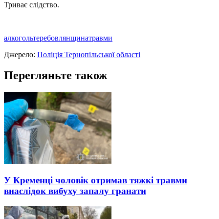
Триває слідство.
алкоголь
теребовлянщина
травми
Джерело:
Поліція Тернопільської області
Перегляньте також
У Кременці чоловік отримав тяжкі травми
внаслідок вибуху запалу гранати