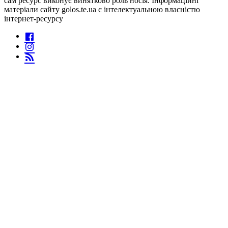
сам ресурс виконує винятково роль носія. Інформаційні
матеріали сайту golos.te.ua є інтелектуальною власністю
інтернет-ресурсу