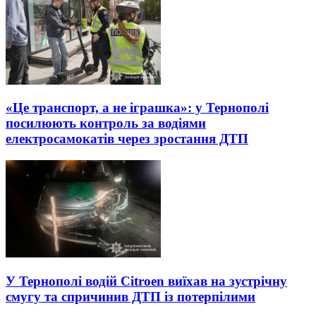
«Це транспорт, а не іграшка»: у Тернополі
посилюють контроль за водіями
електросамокатів через зростання ДТП
У Тернополі водій Citroen виїхав на зустрічну
смугу та спричинив ДТП із потерпілими