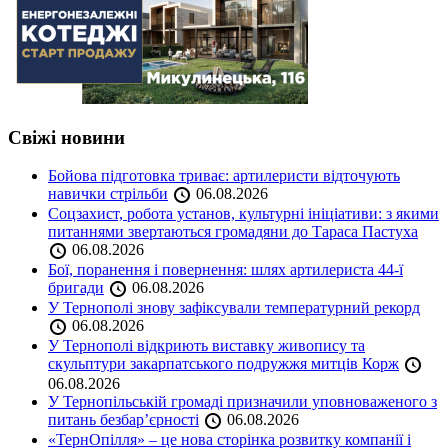
Свіжі новини
Бойова підготовка триває: артилеристи відточують
навички стрільби
06.08.2026
Соцзахист, робота установ, культурні ініціативи: з якими
питаннями звертаються громадяни до Тараса Пастуха
06.08.2026
Бої, поранення і повернення: шлях артилериста 44-ї
бригади
06.08.2026
У Тернополі знову зафіксували температурний рекорд
06.08.2026
У Тернополі відкриють виставку живопису та
скульптури закарпатського подружжя митців Корж
06.08.2026
У Тернопільській громаді призначили уповноваженого з
питань безбар’єрності
06.08.2026
«ТернОпілля» – це нова сторінка розвитку компанії і