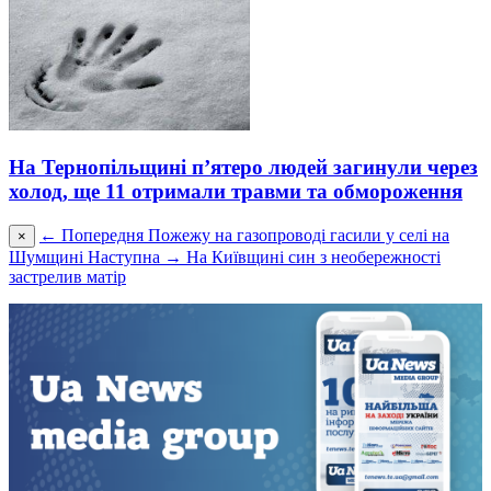
На Тернопільщині п’ятеро людей загинули через
холод, ще 11 отримали травми та обмороження
← Попередня
Пожежу на газопроводі гасили у селі на
×
Шумщині
Наступна →
На Київщині син з необережності
застрелив матір