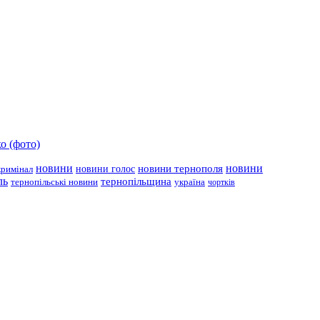
о (фото)
новини
новини тернополя
новини
новини голос
кримінал
ль
тернопільщина
україна
тернопільські новини
чортків