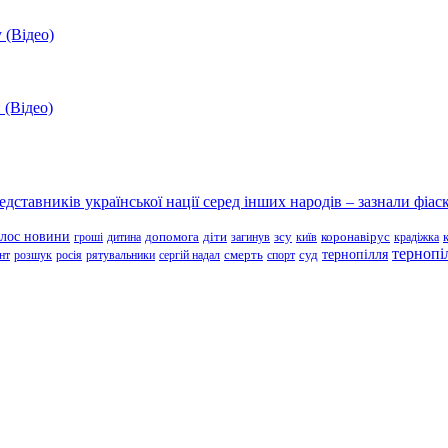
 (Відео)
 (Відео)
ставників української нації серед інших народів – зазнали фіаск
олос новини
зсу
гроші
дитина
допомога
діти
загинув
київ
коронавірус
крадіжка
тернопі
тернопілля
суд
нт
розшук
росія
рятувальники
сергій надал
смерть
спорт