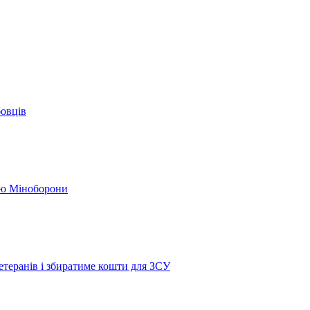
бовців
кою Міноборони
етеранів і збиратиме кошти для ЗСУ