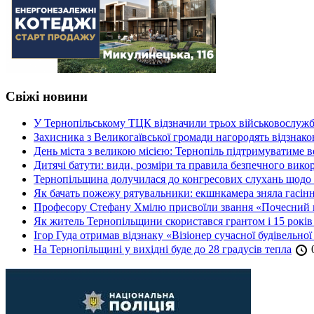
Свіжі новини
У Тернопільському ТЦК відзначили трьох військовослуж
Захисника з Великогаївської громади нагородять відзна
День міста з великою місією: Тернопіль підтримуватиме в
Дитячі батути: види, розміри та правила безпечного вико
Тернопільщина долучилася до конгресових слухань щодо 
Як бачать пожежу рятувальники: екшнкамера зняла гасін
Професору Стефану Хмілю присвоїли звання «Почесний 
Як житель Тернопільщини скористався грантом і 15 років
Ігор Гуда отримав відзнаку «Візіонер сучасної будівельної
На Тернопільщині у вихідні буде до 28 градусів тепла
0