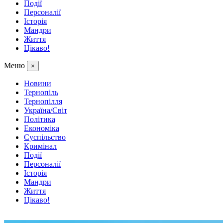
Події
Персоналії
Історія
Мандри
Життя
Цікаво!
Меню
×
Новини
Тернопіль
Тернопілля
Україна/Світ
Політика
Економіка
Суспільство
Кримінал
Події
Персоналії
Історія
Мандри
Життя
Цікаво!