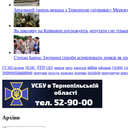
Запальний танець монаха з Тернополя «підриває» Мережу
Як школяру на Київщині погрожують депутати і не тільки
Степан Барна: Злочинні спроби асимілювати лемків як пред
голос
війна
г
ДТП
ГУ НП поліція
ДСНС
СБУ
аварія
авто
алкоголь
військові
тернопільщини
поліція
патрульні
погода
пожежа
політика
прокуратура
ремо
Архіви