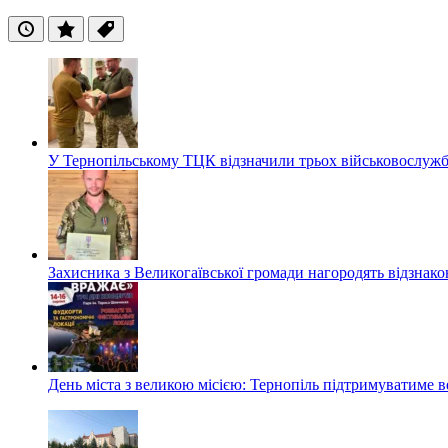
Останні
Популярні
Теги
У Тернопільському ТЦК відзначили трьох військовослуж
Захисника з Великогаївської громади нагородять відзна
День міста з великою місією: Тернопіль підтримуватиме в