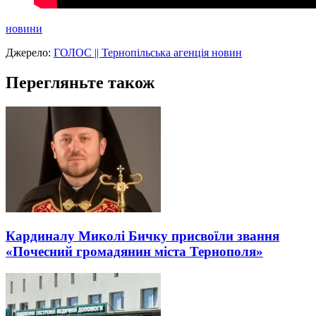
новини
Джерело:
ГОЛОС || Тернопільська агенція новин
Перегляньте також
Кардиналу Миколі Бичку присвоїли звання
«Почесний громадянин міста Тернополя»