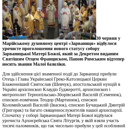
30 червня у
Марійському духовному центрі «Зарваниця» відбулося
урочисте проголошення нового статусу собору
Зарваницької Матері Божої, який за Декретом виданим
Святішим Отцем Франциском, Папою Римським відтепер
носить звання Малої базиліки.
Для здійснення цієї знаменної події до Зарваниці прибули
Отець і Глава Української Греко-Католицької Церкви
Блаженніший Святослав (Шевчук), апостольський нунцій в
Україні архієпископ Клаудіо Ґуджеротті, архиєпископ і
митрополит Тернопільсько-Зборівський Василій (Семенюк),
єпископ-помічник Теодор (Мартинюк), єпископ
Коломийський Василій (Івасюк), єпископ Бучацький Дмитрій
(Григорак) та багато священнослужителів нашої архиєпархії.
Спочатку у соборі Зарваницької Матері Божої відбулася
урочиста Архиєрейська Свята Літургія, у якій взяли участь
тисячі паломників, що так чисельно прибули у цей особливий