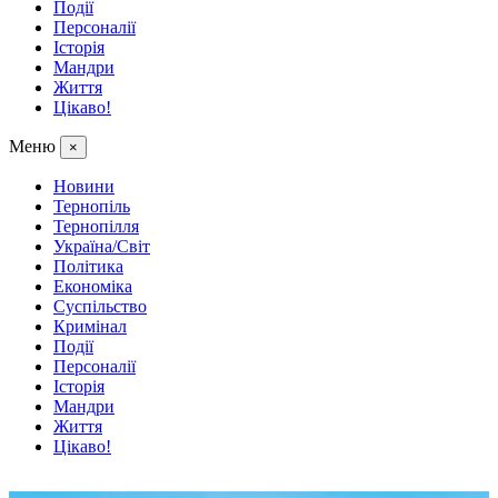
Події
Персоналії
Історія
Мандри
Життя
Цікаво!
Меню
×
Новини
Тернопіль
Тернопілля
Україна/Світ
Політика
Економіка
Суспільство
Кримінал
Події
Персоналії
Історія
Мандри
Життя
Цікаво!