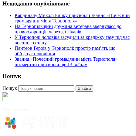
Нещодавно опубліковане
Кардиналу Миколі Бичку присвоїли звання «Почесний
громадянин міста Тернополя»
На Тернопільщині дружина ветерана звернулася до
правоохоронців через дії лікарів
У Тернополі чоловіка засудили за крадіжку газу під час
воєнного стану
Пантеон Героїв у Тернополі: простір пам’яті, що
об’єднує покоління
Звання «Почесний громадянин міста Тернополя»
посмертно присвоїли ще 13 воїнам
Пошук
Пошук
Знайти