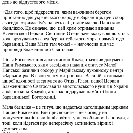
день до відпустового місця.
«Для того, щоб підкреслити, яким важливим берегом,
пристанню для українського народу є Зарваниця, цей собор
сьогодні отримає ім’я на весь світ, стане малою Папською
базилікою. Це означає, що цей храм отримає визнання
Вселенської Церкви. Святіший Отець наче вказує, якщо хтось
хоче врятуватися серед бурі житейського моря, прямуйте до
Зарваниці. Ваша Мати там чекає!» – наголосив під час
проповіді Блаженніший Святослав.
Після Богослужіння архиєпископ Клаудіо зачитав документ
Папи Римського, яким засвідчив надання статусу Малої
Папської базиліки собору у Марійському духовному центрі
«Зарваниця». В свою чергу митрополит Василій зі словами
щирої вдячності звернувся до Отця і Глави нашої Церкви
Блаженнішого Святослава та апостольського нунція в Україні
архієпископа Клаудіо, а також подарував пам’ятні ікони
Зарваницької Богородиці.
Мала базиліка – це титул, що надається католицьким церквам
Папою Римським. Він присвоюється не з огляду на
монументальність чи інші архітектурні особливості споруди, а
тоді, коли йдеться про непересічну активність вірних і
духовенства.