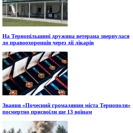
На Тернопільщині дружина ветерана звернулася
до правоохоронців через дії лікарів
Звання «Почесний громадянин міста Тернополя»
посмертно присвоїли ще 13 воїнам