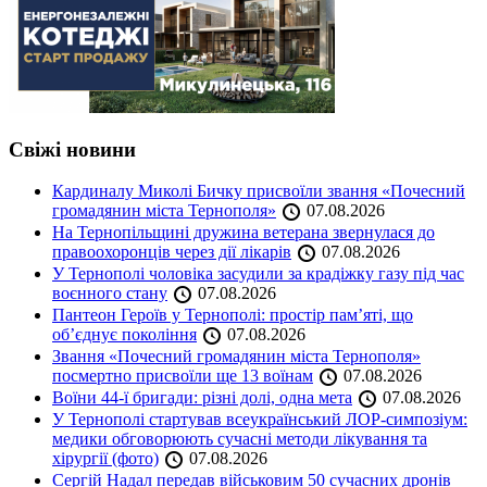
Свіжі новини
Кардиналу Миколі Бичку присвоїли звання «Почесний
громадянин міста Тернополя»
07.08.2026
На Тернопільщині дружина ветерана звернулася до
правоохоронців через дії лікарів
07.08.2026
У Тернополі чоловіка засудили за крадіжку газу під час
воєнного стану
07.08.2026
Пантеон Героїв у Тернополі: простір пам’яті, що
об’єднує покоління
07.08.2026
Звання «Почесний громадянин міста Тернополя»
посмертно присвоїли ще 13 воїнам
07.08.2026
Воїни 44-ї бригади: різні долі, одна мета
07.08.2026
У Тернополі стартував всеукраїнський ЛОР-симпозіум:
медики обговорюють сучасні методи лікування та
хірургії (фото)
07.08.2026
Сергій Надал передав військовим 50 сучасних дронів