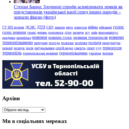
Степан Барна: Злочинні спроби асимілювати лемків як
представників української нації серед інших народів –
зазнали фіаско (фото)
голос
війна
ДТП
ГУ НП поліція
ДСНС
СБУ
аварія
авто
алкоголь
військові
голос новини
зсу
гроші
дитина
допомога
діти
загинув
київ
коронавірус
новини
новини тернополя
новини
новини голос
кримінал
крадіжка
тернопільщини
поліція
патрульні
погода
пожежа
політика
прокуратура
тернопілля
суд
ремонт
розшук
росія
рятувальники
сергій надал
смерть
спорт
тернопіль
тернопільщина
україна
тернопільські новини
чортків
Архіви
Архіви
Ми в соціальних мережах