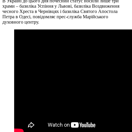
В Україні до цього дня почесний статус носили лише три
храми – базиліка Успіння у Львові, базиліка Воздвиження
чесного Хреста в Чернівцях і базиліка Святого Апостола
Петра в Одесі, повідомляє прес-служба Марійського
духовного центру.