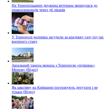
На Тернопільщині дружина ветерана звернулася до
правоохоронців через дії лікарів
У Тернополі чоловіка засудили за крадіжку газу під час
воєнного стану
Запальний танець монаха з Тернополя «підриває»
Мережу (Відео)
Як школяру на Київщині погрожують депутати і не
тільки (Відео)