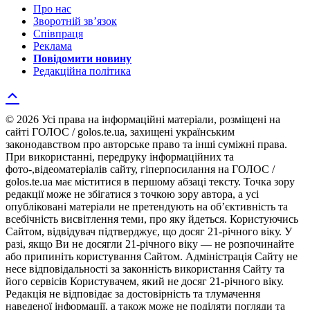
Про нас
Зворотній зв’язок
Співпраця
Реклама
Повідомити новину
Редакційна політика
© 2026 Усі права на інформаційні матеріали, розміщені на
сайті ГОЛОС / golos.te.ua, захищені українським
законодавством про авторське право та інші суміжні права.
При використанні, передруку інформаційних та
фото-,відеоматеріалів сайту, гіперпосилання на ГОЛОС /
golos.te.ua має міститися в першому абзаці тексту. Точка зору
редакції може не збігатися з точкою зору автора, а усі
опубліковані матеріали не претендують на об’єктивність та
всебічність висвітлення теми, про яку йдеться. Користуючись
Сайтом, відвідувач підтверджує, що досяг 21-річного віку. У
разі, якщо Ви не досягли 21-річного віку — не розпочинайте
або припиніть користування Сайтом. Адміністрація Сайту не
несе відповідальності за законність використання Сайту та
його сервісів Користувачем, який не досяг 21-річного віку.
Редакція не відповідає за достовірність та тлумачення
наведеної інформації, а також може не поділяти погляди та