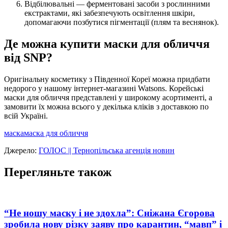
Відбілювальні — ферментовані засоби з рослинними
екстрактами, які забезпечують освітлення шкіри,
допомагаючи позбутися пігментації (плям та веснянок).
Де можна купити маски для обличчя
від SNP?
Оригінальну косметику з Південної Кореї можна придбати
недорого у нашому інтернет-магазині Watsons. Корейські
маски для обличчя представлені у широкому асортименті, а
замовити їх можна всього у декілька кліків з доставкою по
всій Україні.
маска
маска для обличчя
Джерело:
ГОЛОС || Тернопільська агенція новин
Перегляньте також
“Не ношу маску і не здохла”: Сніжана Єгорова
зробила нову різку заяву про карантин, “мавп” і