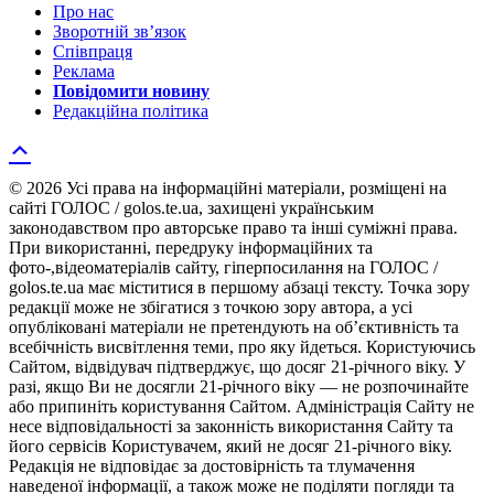
Про нас
Зворотній зв’язок
Співпраця
Реклама
Повідомити новину
Редакційна політика
© 2026 Усі права на інформаційні матеріали, розміщені на
сайті ГОЛОС / golos.te.ua, захищені українським
законодавством про авторське право та інші суміжні права.
При використанні, передруку інформаційних та
фото-,відеоматеріалів сайту, гіперпосилання на ГОЛОС /
golos.te.ua має міститися в першому абзаці тексту. Точка зору
редакції може не збігатися з точкою зору автора, а усі
опубліковані матеріали не претендують на об’єктивність та
всебічність висвітлення теми, про яку йдеться. Користуючись
Сайтом, відвідувач підтверджує, що досяг 21-річного віку. У
разі, якщо Ви не досягли 21-річного віку — не розпочинайте
або припиніть користування Сайтом. Адміністрація Сайту не
несе відповідальності за законність використання Сайту та
його сервісів Користувачем, який не досяг 21-річного віку.
Редакція не відповідає за достовірність та тлумачення
наведеної інформації, а також може не поділяти погляди та