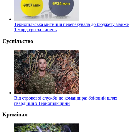
Тернопільська митниця перерахувала до бюджету майже
1 млрд грн за липень
Суспільство
Від строкової служби до командира: бойовий шлях
гвардійця з Тернопільщини
Кримінал