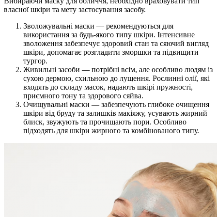
Вибираючи маску для обличчя, необхідно враховувати тип
власної шкіри та мету застосування засобу.
Зволожувальні маски — рекомендуються для
використання за будь-якого типу шкіри. Інтенсивне
зволоження забезпечує здоровий стан та сяючий вигляд
шкіри, допомагає розгладити зморшки та підвищити
тургор.
Живильні засоби — потрібні всім, але особливо людям із
сухою дермою, схильною до лущення. Рослинні олії, які
входять до складу масок, надають шкірі пружності,
приємного тону та здорового сяйва.
Очищувальні маски — забезпечують глибоке очищення
шкіри від бруду та залишків макіяжу, усувають жирний
блиск, звужують та прочищають пори. Особливо
підходять для шкіри жирного та комбінованого типу.