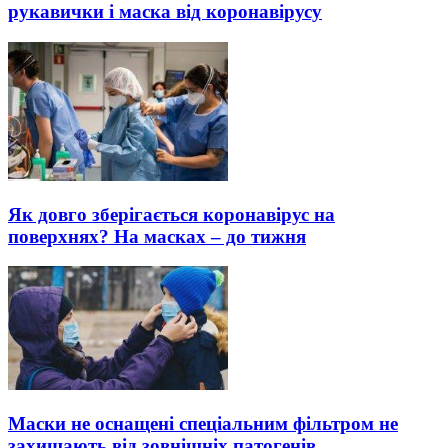
рукавички і маска від коронавірусу
Як довго зберігається коронавірус на
поверхнях? На масках – до тижня
Маски не оснащені спеціальним фільтром не
захищають від зовнішніх патогенів