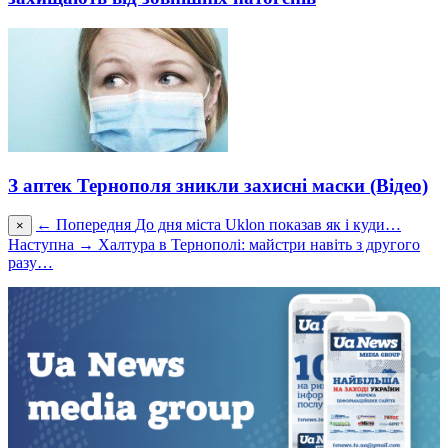
З аптек Тернополя зникли захисні маски (Відео)
← Попередня
До дня міста Uklon показав як і куди…
×
Наступна →
Халтура в Тернополі: майстри навіть з другого
разу…