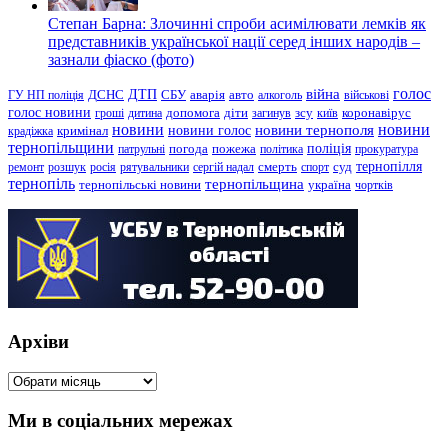
Степан Барна: Злочинні спроби асимілювати лемків як
представників української нації серед інших народів –
зазнали фіаско (фото)
голос
війна
ДТП
ГУ НП поліція
ДСНС
СБУ
аварія
авто
алкоголь
військові
голос новини
зсу
гроші
дитина
допомога
діти
загинув
київ
коронавірус
новини
новини тернополя
новини
новини голос
кримінал
крадіжка
тернопільщини
поліція
патрульні
погода
пожежа
політика
прокуратура
тернопілля
суд
ремонт
розшук
росія
рятувальники
сергій надал
смерть
спорт
тернопіль
тернопільщина
україна
тернопільські новини
чортків
Архіви
Архіви
Ми в соціальних мережах