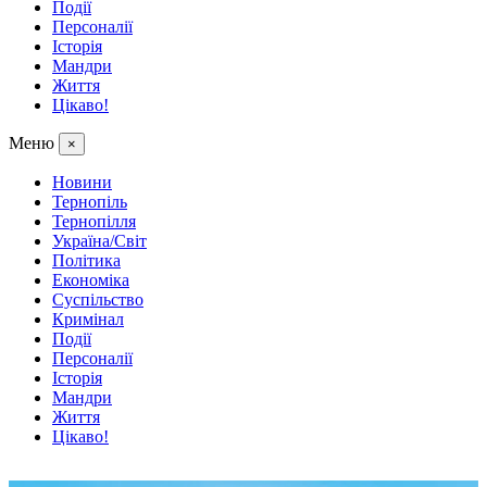
Події
Персоналії
Історія
Мандри
Життя
Цікаво!
Меню
×
Новини
Тернопіль
Тернопілля
Україна/Світ
Політика
Економіка
Суспільство
Кримінал
Події
Персоналії
Історія
Мандри
Життя
Цікаво!