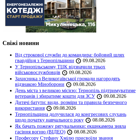
Свіжі новини
Від строкової служби до командира: бойовий шлях
гвардійця з Тернопільщини
09.08.2026
У Тернопільському ТЦК відзначили трьох
військовослужбовців
09.08.2026
Захисника з Великогаївської громади нагородять
відзнакою Міноборони
09.08.2026
День міста з великою місією: Тернопіль підтримуватиме
ветеранів і збиратиме кошти для ЗСУ
09.08.2026
Дитячі батути: види, розміри та правила безпечного
використання
09.08.2026
Тернопільщина долучилася до конгресових слухань
щодо початку навчального року
08.08.2026
Як бачать пожежу рятувальники: екшнкамера зняла
гасіння вогню (ВІДЕО)
08.08.2026
Професору Стефану Хмілю присвоїли звання