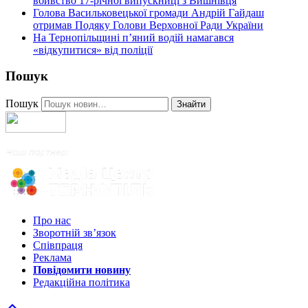
вбивство 17-річної випускниці з Вишнівця
Голова Васильковецької громади Андрій Гайдаш
отримав Подяку Голови Верховної Ради України
На Тернопільщині п’яний водій намагався
«відкупитися» від поліції
Пошук
Пошук
Знайти
Про нас
Зворотній зв’язок
Співпраця
Реклама
Повідомити новину
Редакційна політика