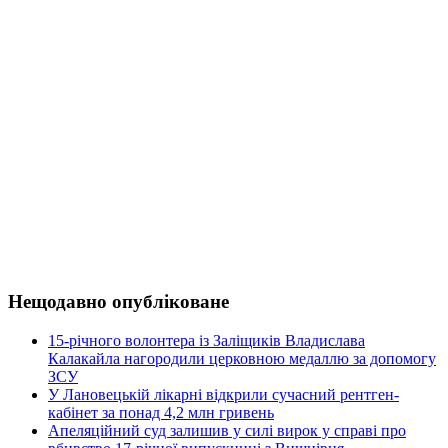
Нещодавно опубліковане
15-річного волонтера із Заліщиків Владислава
Калакайла нагородили церковною медаллю за допомогу
ЗСУ
У Лановецькій лікарні відкрили сучасний рентген-
кабінет за понад 4,2 млн гривень
Апеляційний суд залишив у силі вирок у справі про