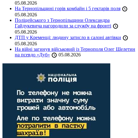
05.08.2026
На Тернопільщині горів комбайн і 5 гектарів поля
05.08.2026
Поліцейського з Тернопільщини Олександра
Гайдукевича нагородили за службу на фронті
05.08.2026
ДТП у Кременці: людину затисло в салоні автівки
05.08.2026
На війні загинув військовий із Тернополя Олег Шелетин
на псевдо «Дуб»
05.08.2026