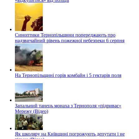
«відкупитися» від поліції
Синоптики Тернопільщини попереджають про
надзвичайний рівень пожежної небезпеки 6 серпня
На Тернопільщині горів комбайн і 5 гектарів поля
Запальний танець монаха з Тернополя «підриває»
Мережу (Відео)
Як школяру на Київщині погрожують депутати і не