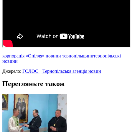
корпорація «Опілля».
новини тернопільщини
тернопільські
новини
Джерело:
ГОЛОС || Тернопільська агенція новин
Перегляньте також