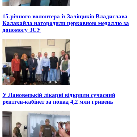
15-річного волонтера із Заліщиків Владислава
Калакайла нагородили церковною медаллю за
допомогу ЗСУ
У Лановецькій лікарні відкрили сучасний
рентген-кабінет за понад 4,2 млн гривень