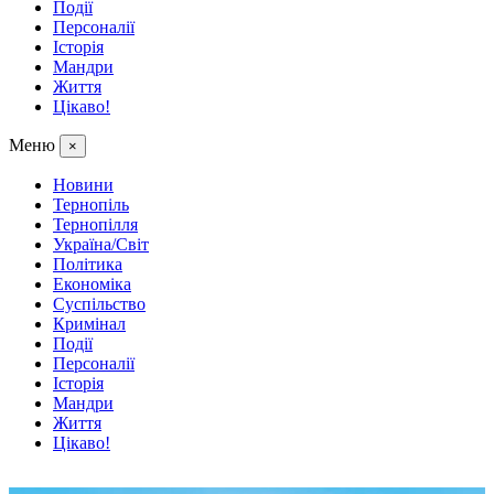
Події
Персоналії
Історія
Мандри
Життя
Цікаво!
Меню
×
Новини
Тернопіль
Тернопілля
Україна/Світ
Політика
Економіка
Суспільство
Кримінал
Події
Персоналії
Історія
Мандри
Життя
Цікаво!