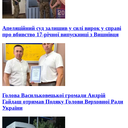
Апеляційний суд залишив у силі вирок у справі
про вбивство 17-річної випускниці з Вишнівця
Голова Васильковецької громади Андрій
Гайдаш отримав Подяку Голови Верховної Ради
України