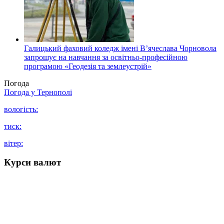
Галицький фаховий коледж імені В’ячеслава Чорновола
запрошує на навчання за освітньо-професійною
програмою «Геодезія та землеустрій»
Погода
Погода у
Тернополі
вологість:
тиск:
вітер:
Курси валют