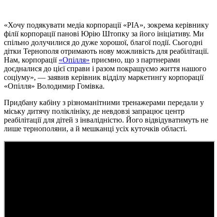
«Хочу подякувати медіа корпорації «РІА», зокрема керівнику
філії корпорації панові Юрію Штопку за його ініціативу. Ми
спільно долучилися до дуже хорошої, благої події. Сьогодні
дітки Тернополя отримають нову можливість для реабілітації.
Нам, корпорації
«Опілля»
приємно, що з партнерами
доєдналися до цієї справи і разом покращуємо життя нашого
соціуму», — заявив керівник відділу маркетингу корпорації
«Опілля» Володимир Гомівка.
Придбану кабіну з різноманітними тренажерами передали у
міську дитячу поліклініку, де невдовзі запрацює центр
реабілітації для дітей з інвалідністю. Його відвідуватимуть не
лише тернополяни, а й мешканці усіх куточків області.