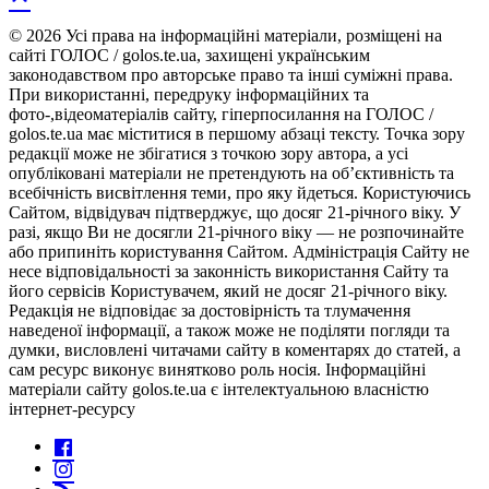
© 2026 Усі права на інформаційні матеріали, розміщені на
сайті ГОЛОС / golos.te.ua, захищені українським
законодавством про авторське право та інші суміжні права.
При використанні, передруку інформаційних та
фото-,відеоматеріалів сайту, гіперпосилання на ГОЛОС /
golos.te.ua має міститися в першому абзаці тексту. Точка зору
редакції може не збігатися з точкою зору автора, а усі
опубліковані матеріали не претендують на об’єктивність та
всебічність висвітлення теми, про яку йдеться. Користуючись
Сайтом, відвідувач підтверджує, що досяг 21-річного віку. У
разі, якщо Ви не досягли 21-річного віку — не розпочинайте
або припиніть користування Сайтом. Адміністрація Сайту не
несе відповідальності за законність використання Сайту та
його сервісів Користувачем, який не досяг 21-річного віку.
Редакція не відповідає за достовірність та тлумачення
наведеної інформації, а також може не поділяти погляди та
думки, висловлені читачами сайту в коментарях до статей, а
сам ресурс виконує винятково роль носія. Інформаційні
матеріали сайту golos.te.ua є інтелектуальною власністю
інтернет-ресурсу