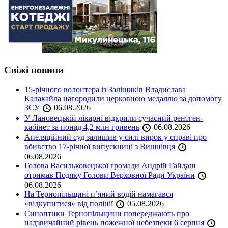
Свіжі новини
15-річного волонтера із Заліщиків Владислава
Калакайла нагородили церковною медаллю за допомогу
ЗСУ
06.08.2026
У Лановецькій лікарні відкрили сучасний рентген-
кабінет за понад 4,2 млн гривень
06.08.2026
Апеляційний суд залишив у силі вирок у справі про
вбивство 17-річної випускниці з Вишнівця
06.08.2026
Голова Васильковецької громади Андрій Гайдаш
отримав Подяку Голови Верховної Ради України
06.08.2026
На Тернопільщині п’яний водій намагався
«відкупитися» від поліції
05.08.2026
Синоптики Тернопільщини попереджають про
надзвичайний рівень пожежної небезпеки 6 серпня