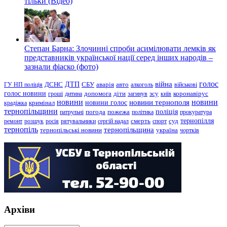
тільки (Відео)
Степан Барна: Злочинні спроби асимілювати лемків як
представників української нації серед інших народів –
зазнали фіаско (фото)
голос
війна
ДТП
ГУ НП поліція
ДСНС
СБУ
аварія
авто
алкоголь
військові
голос новини
зсу
гроші
дитина
допомога
діти
загинув
київ
коронавірус
новини
новини тернополя
новини
новини голос
кримінал
крадіжка
тернопільщини
поліція
патрульні
погода
пожежа
політика
прокуратура
тернопілля
суд
ремонт
розшук
росія
рятувальники
сергій надал
смерть
спорт
тернопіль
тернопільщина
україна
тернопільські новини
чортків
Архіви