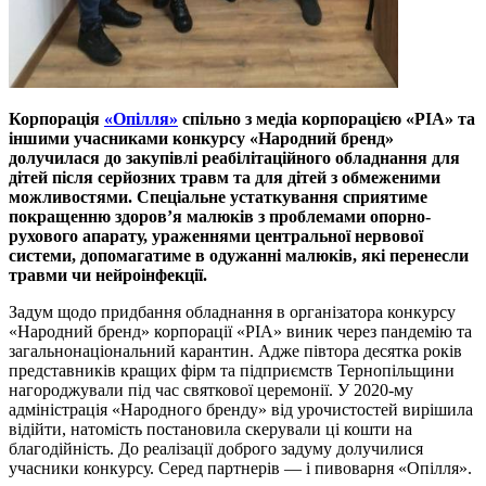
Корпорація
«Опілля»
спільно з медіа корпорацією «РІА» та
іншими учасниками конкурсу «Народний бренд»
долучилася до закупівлі реабілітаційного обладнання для
дітей
після серйозних травм та для дітей
з
обмеженими
можливостями
. Спеціальне устаткування сприятиме
покращенню здоров’я малюків з проблемами опорно-
рухового апарату
, ураженнями центральної нервової
системи, допомагатиме в одужанні малюків, які перенесли
травми чи нейроінфекції.
Задум щодо придбання обладнання в організатора конкурсу
«Народний бренд» корпорації «РІА» виник через пандемію та
загальнонаціональний карантин. Адже півтора десятка років
представників кращих фірм та підприємств Тернопільщини
нагороджували під час святкової церемонії. У 2020-му
адміністрація «Народного бренду» від урочистостей вирішила
відійти, натомість постановила скерували ці кошти на
благодійність. До реалізації доброго задуму долучилися
учасники конкурсу. Серед партнерів — і пивоварня «Опілля».