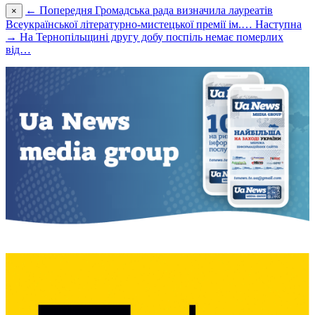
← Попередня
Громадська рада визначила лауреатів
×
Всеукраїнської літературно-мистецької премії ім.…
Наступна
→
На Тернопільщині другу добу поспіль немає померлих
від…