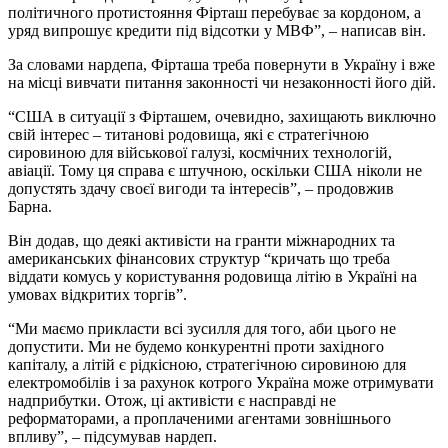
політичного протистояння Фірташ перебуває за кордоном, а
уряд випрошує кредити під відсотки у МВФ”, – написав він.
За словами нардепа, Фірташа треба повернути в Україну і вже
на місці вивчати питання законності чи незаконності його дій.
“США в ситуації з Фірташем, очевидно, захищають виключно
свій інтерес – титанові родовища, які є стратегічною
сировиною для військової галузі, космічних технологій,
авіації. Тому ця справа є штучною, оскільки США ніколи не
допустять здачу своєї вигоди та інтересів”, – продовжив
Барна.
Він додав, що деякі активісти на гранти міжнародних та
американських фінансових структур “кричать що треба
віддати комусь у користування родовища літію в Україні на
умовах відкритих торгів”.
“Ми маємо прикласти всі зусилля для того, аби цього не
допустити. Ми не будемо конкурентні проти західного
капіталу, а літій є рідкісною, стратегічною сировиною для
електромобілів і за рахунок котрого Україна може отримувати
надприбутки. Отож, ці активісти є насправді не
реформаторами, а проплаченими агентами зовнішнього
впливу”, – підсумував нардеп.