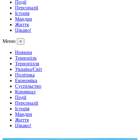
Події
Персоналії
Історія
Мандри
Життя
Цікаво!
Меню
×
Новини
Тернопіль
Тернопілля
Україна/Світ
Політика
Економіка
Суспільство
Кримінал
Події
Персоналії
Історія
Мандри
Життя
Цікаво!