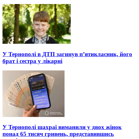
У Тернополі в ДТП загинув п’ятикласник, його
брат і сестра у лікарні
У Тернополі шахраї виманили у двох жінок
понад 65 тисяч гривень, представившись