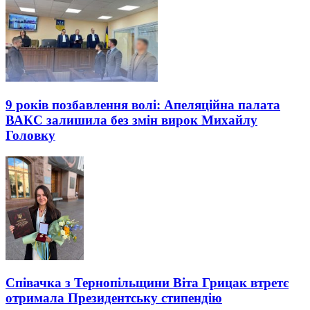
9 років позбавлення волі: Апеляційна палата
ВАКС залишила без змін вирок Михайлу
Головку
Співачка з Тернопільщини Віта Грицак втретє
отримала Президентську стипендію