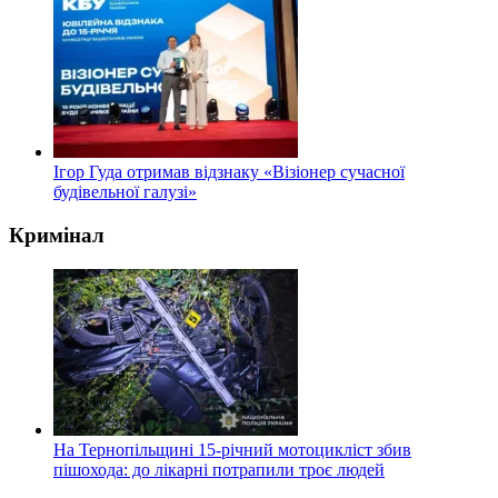
Ігор Гуда отримав відзнаку «Візіонер сучасної
будівельної галузі»
Кримінал
На Тернопільщині 15-річний мотоцикліст збив
пішохода: до лікарні потрапили троє людей