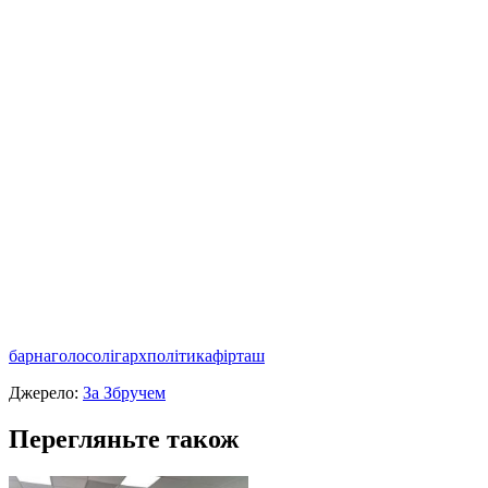
барна
голос
олігарх
політика
фірташ
Джерело:
За Збручем
Перегляньте також