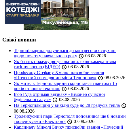
Свіжі новини
Тернопільщина долучилася до конгресових слухань
щодо початку навчального року
08.08.2026
Як бачать пожежу рятувальники: екшнкамера зняла
гасіння вогню (ВІДЕО)
08.08.2026
Професору Стефану Хмілю присвоїли звання
«Почесний громадянин міста Тернополя»
08.08.2026
Як житель Тернопільщини скористався грантом і 15
років створює текстиль
08.08.2026
Ігор Гуда отримав відзнаку «Візіонер сучасної
будівельної галузі»
08.08.2026
На Тернопільщині у вихідні буде до 28 градусів тепла
08.08.2026
Тролейбусний парк Тернополя поповнився ще 8 новими
тролейбусами «Електрон»
07.08.2026
Кардиналу Миколі Бичку присвоїли звання «Почесний