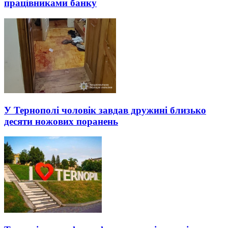
працівниками банку
У Тернополі чоловік завдав дружині близько
десяти ножових поранень