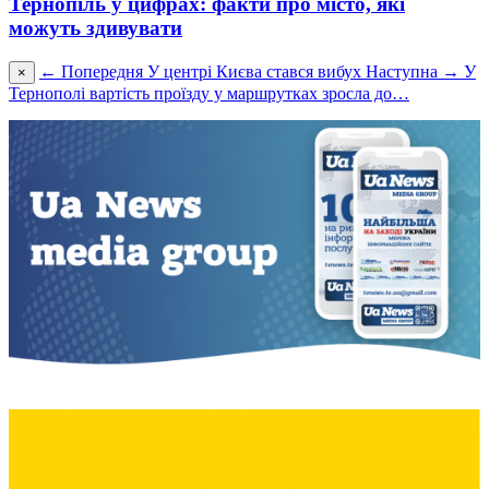
Тернопіль у цифрах: факти про місто, які
можуть здивувати
← Попередня
У центрі Києва стався вибух
Наступна →
У
×
Тернополі вартість проїзду у маршрутках зросла до…