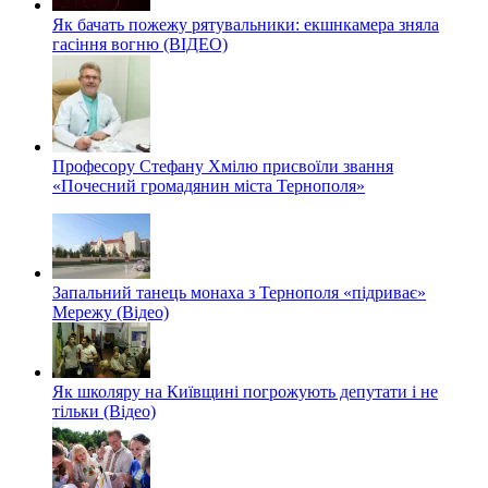
Як бачать пожежу рятувальники: екшнкамера зняла
гасіння вогню (ВІДЕО)
Професору Стефану Хмілю присвоїли звання
«Почесний громадянин міста Тернополя»
Запальний танець монаха з Тернополя «підриває»
Мережу (Відео)
Як школяру на Київщині погрожують депутати і не
тільки (Відео)