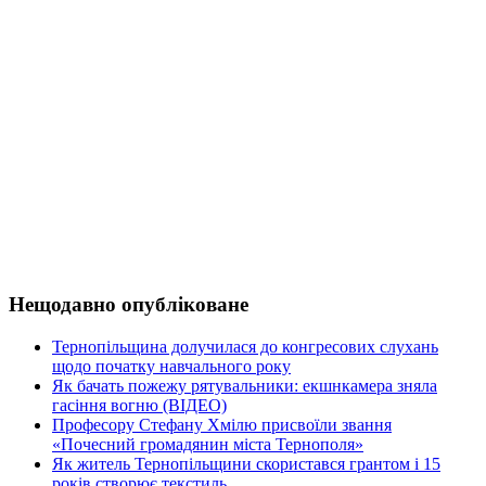
Нещодавно опубліковане
Тернопільщина долучилася до конгресових слухань
щодо початку навчального року
Як бачать пожежу рятувальники: екшнкамера зняла
гасіння вогню (ВІДЕО)
Професору Стефану Хмілю присвоїли звання
«Почесний громадянин міста Тернополя»
Як житель Тернопільщини скористався грантом і 15
років створює текстиль