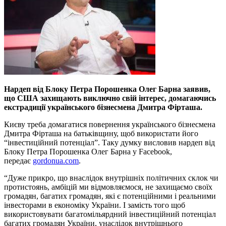
Нардеп від Блоку Петра Порошенка Олег Барна заявив,
що США захищають виключно свій інтерес, домагаючись
екстрадиції українського бізнесмена Дмитра Фірташа.
Києву треба домагатися повернення українського бізнесмена
Дмитра Фірташа на батьківщину, щоб використати його
“інвестиційний потенціал”. Таку думку висловив нардеп від
Блоку Петра Порошенка Олег Барна у Facebook,
передає
gordonua.com
.
“Дуже прикро, що внаслідок внутрішніх політичних склок чи
протистоянь, амбіцій ми відмовляємося, не захищаємо своїх
громадян, багатих громадян, які є потенційними і реальними
інвесторами в економіку України. І замість того щоб
використовувати багатомільярдний інвестиційний потенціал
багатих громадян України, унаслідок внутрішнього