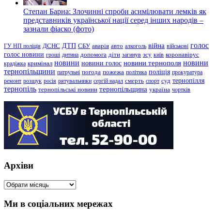
Степан Барна: Злочинні спроби асимілювати лемків як
представників української нації серед інших народів –
зазнали фіаско (фото)
голос
війна
ДТП
ГУ НП поліція
ДСНС
СБУ
аварія
авто
алкоголь
військові
голос новини
зсу
гроші
дитина
допомога
діти
загинув
київ
коронавірус
новини
новини тернополя
новини
новини голос
кримінал
крадіжка
тернопільщини
поліція
патрульні
погода
пожежа
політика
прокуратура
тернопілля
суд
ремонт
розшук
росія
рятувальники
сергій надал
смерть
спорт
тернопіль
тернопільщина
україна
тернопільські новини
чортків
Архіви
Архіви
Ми в соціальних мережах