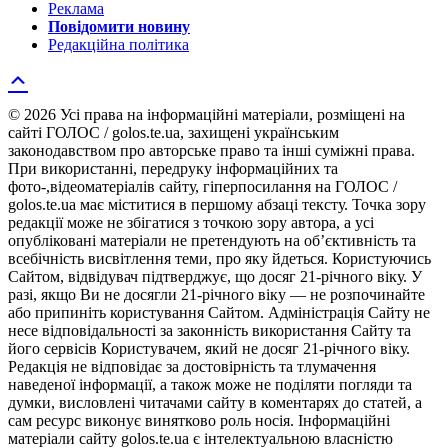
Реклама
Повідомити новину
Редакційна політика
© 2026 Усі права на інформаційні матеріали, розміщені на
сайті ГОЛОС / golos.te.ua, захищені українським
законодавством про авторське право та інші суміжні права.
При використанні, передруку інформаційних та
фото-,відеоматеріалів сайту, гіперпосилання на ГОЛОС /
golos.te.ua має міститися в першому абзаці тексту. Точка зору
редакції може не збігатися з точкою зору автора, а усі
опубліковані матеріали не претендують на об’єктивність та
всебічність висвітлення теми, про яку йдеться. Користуючись
Сайтом, відвідувач підтверджує, що досяг 21-річного віку. У
разі, якщо Ви не досягли 21-річного віку — не розпочинайте
або припиніть користування Сайтом. Адміністрація Сайту не
несе відповідальності за законність використання Сайту та
його сервісів Користувачем, який не досяг 21-річного віку.
Редакція не відповідає за достовірність та тлумачення
наведеної інформації, а також може не поділяти погляди та
думки, висловлені читачами сайту в коментарях до статей, а
сам ресурс виконує винятково роль носія. Інформаційні
матеріали сайту golos.te.ua є інтелектуальною власністю