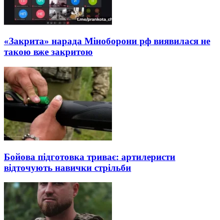
«Закрита» нарада Міноборони рф виявилася не
такою вже закритою
Бойова підготовка триває: артилеристи
відточують навички стрільби