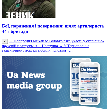
Бої, поранення і повернення: шлях артилериста
44-ї бригади
← Попередня
Михайло Головко взяв участь у суспільно-
×
науковій платформі з…
Наступна →
У Тернополі на
залізничному вокзалі побили чоловіка –…