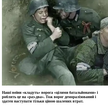
Нашi воїни «кладуть» ворога «цiлими батальйонами» i
роблять це на «раз-два». Тож ворог деморалiзований i
здатен наступати тiльки цiною шалених втрат.