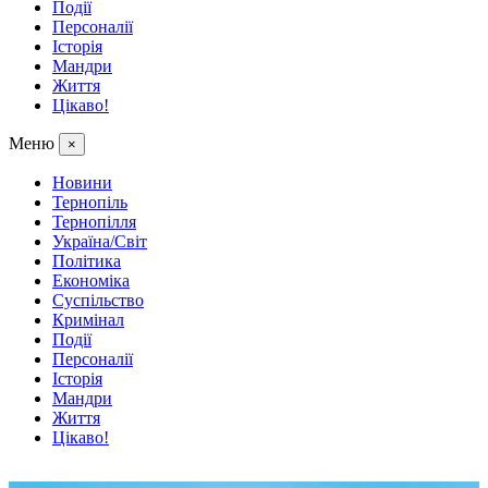
Події
Персоналії
Історія
Мандри
Життя
Цікаво!
Меню
×
Новини
Тернопіль
Тернопілля
Україна/Світ
Політика
Економіка
Суспільство
Кримінал
Події
Персоналії
Історія
Мандри
Життя
Цікаво!