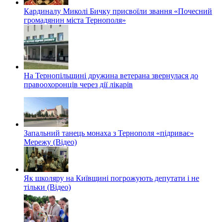
Кардиналу Миколі Бичку присвоїли звання «Почесний
громадянин міста Тернополя»
На Тернопільщині дружина ветерана звернулася до
правоохоронців через дії лікарів
Запальний танець монаха з Тернополя «підриває»
Мережу (Відео)
Як школяру на Київщині погрожують депутати і не
тільки (Відео)