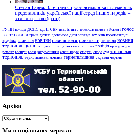
Степан Барна: Злочинні спроби асимілювати лемків як
представників української нації серед інших народів –
зазнали фіаско (фото)
голос
війна
ДТП
ГУ НП поліція
ДСНС
СБУ
аварія
авто
алкоголь
військові
голос новини
зсу
гроші
дитина
допомога
діти
загинув
київ
коронавірус
новини
новини тернополя
новини
новини голос
кримінал
крадіжка
тернопільщини
поліція
патрульні
погода
пожежа
політика
прокуратура
тернопілля
суд
ремонт
розшук
росія
рятувальники
сергій надал
смерть
спорт
тернопіль
тернопільщина
україна
тернопільські новини
чортків
Архіви
Архіви
Ми в соціальних мережах