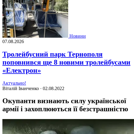
Новини
07.08.2026
Тролейбусний парк Тернополя
поповнився ще 8 новими тролейбусами
«Електрон»
Актуально!
Віталій Іванченко ·
02.08.2022
Окупанти визнають силу української
армії і захоплюються її безстрашністю