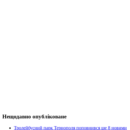
Нещодавно опубліковане
Тролейбусний парк Тернополя поповнився ще 8 новими