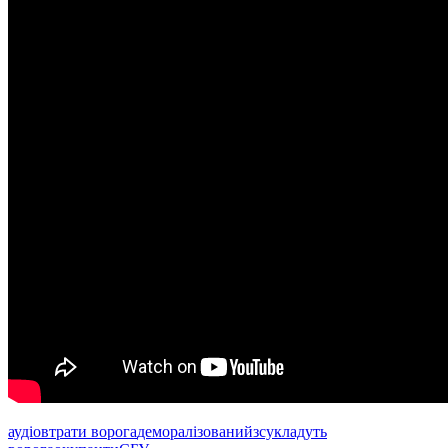
аудіо
втрати ворога
деморалізований
зсу
кладуть