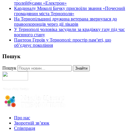
тролейбусами «Електрон»
Кардиналу Миколі Бичку присвоїли звання «Почесний
громадянин міста Тернополя»
На Тернопільщині дружина ветерана звернулася до
правоохоронців через дії лікарів
У Тернополі чоловіка засудили за крадіжку газу під час
воєнного стану
Пантеон Героїв у Тернополі: простір пам’яті, що
об’єднує покоління
Пошук
Пошук
Знайти
Про нас
Зворотній зв’язок
Співпраця