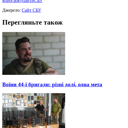
ворога
окупанти
СБУ
Джерело:
Сайт СБУ
Перегляньте також
Воїни 44-ї бригади: різні долі, одна мета