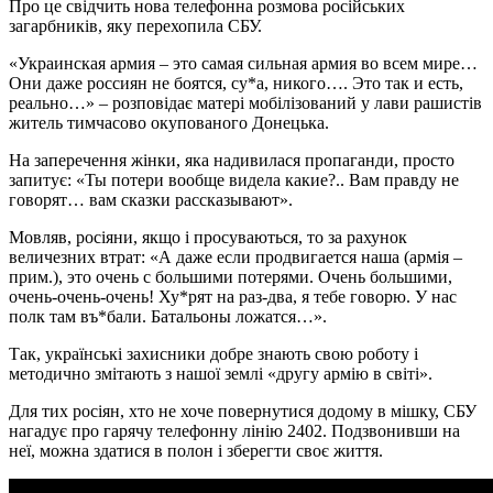
Про це свiдчить нова телефонна розмова росiйських
загарбникiв, яку перехопила СБУ.
«Украинская армия – это самая сильная армия во всем мире…
Они даже россиян не боятся, су*а, никого…. Это так и есть,
реально…» – розповiдає матерi мобiлiзований у лави рашистiв
житель тимчасово окупованого Донецька.
На заперечення жiнки, яка надивилася пропаганди, просто
запитує: «Ты потери вообще видела какие?.. Вам правду не
говорят… вам сказки рассказывают».
Мовляв, росiяни, якщо i просуваються, то за рахунок
величезних втрат: «А даже если продвигается наша (армiя –
прим.), это очень с большими потерями. Очень большими,
очень-очень-очень! Ху*рят на раз-два, я тебе говорю. У нас
полк там въ*бали. Батальоны ложатся…».
Так, українськi захисники добре знають свою роботу i
методично змiтають з нашої землi «другу армiю в свiтi».
Для тих росiян, хто не хоче повернутися додому в мiшку, СБУ
нагадує про гарячу телефонну лiнiю 2402. Подзвонивши на
неї, можна здатися в полон i зберегти своє життя.