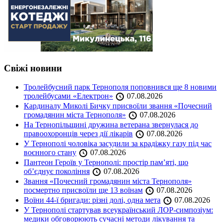
Свіжі новини
Тролейбусний парк Тернополя поповнився ще 8 новими
тролейбусами «Електрон»
07.08.2026
Кардиналу Миколі Бичку присвоїли звання «Почесний
громадянин міста Тернополя»
07.08.2026
На Тернопільщині дружина ветерана звернулася до
правоохоронців через дії лікарів
07.08.2026
У Тернополі чоловіка засудили за крадіжку газу під час
воєнного стану
07.08.2026
Пантеон Героїв у Тернополі: простір пам’яті, що
об’єднує покоління
07.08.2026
Звання «Почесний громадянин міста Тернополя»
посмертно присвоїли ще 13 воїнам
07.08.2026
Воїни 44-ї бригади: різні долі, одна мета
07.08.2026
У Тернополі стартував всеукраїнський ЛОР-симпозіум:
медики обговорюють сучасні методи лікування та