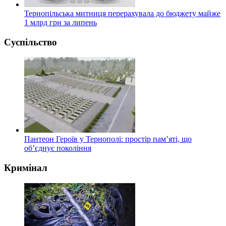
Тернопільська митниця перерахувала до бюджету майже
1 млрд грн за липень
Суспільство
Пантеон Героїв у Тернополі: простір пам’яті, що
об’єднує покоління
Кримінал