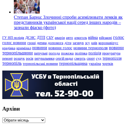
Степан Барна: Злочинні спроби асимілювати лемків як
представників української нації серед інших народів –
зазнали фіаско (фото)
голос
війна
ДТП
ГУ НП поліція
ДСНС
СБУ
аварія
авто
алкоголь
військові
голос новини
зсу
гроші
дитина
допомога
діти
загинув
київ
коронавірус
новини
новини тернополя
новини
новини голос
кримінал
крадіжка
тернопільщини
поліція
патрульні
погода
пожежа
політика
прокуратура
тернопілля
суд
ремонт
розшук
росія
рятувальники
сергій надал
смерть
спорт
тернопіль
тернопільщина
україна
тернопільські новини
чортків
Архіви
Архіви