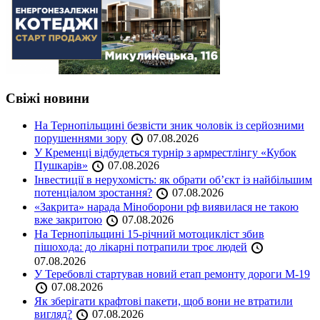
Свіжі новини
На Тернопільщині безвісти зник чоловік із серйозними
порушеннями зору
07.08.2026
У Кременці відбудеться турнір з армрестлінгу «Кубок
Пушкарів»
07.08.2026
Інвестиції в нерухомість: як обрати об’єкт із найбільшим
потенціалом зростання?
07.08.2026
«Закрита» нарада Міноборони рф виявилася не такою
вже закритою
07.08.2026
На Тернопільщині 15-річний мотоцикліст збив
пішохода: до лікарні потрапили троє людей
07.08.2026
У Теребовлі стартував новий етап ремонту дороги М-19
07.08.2026
Як зберігати крафтові пакети, щоб вони не втратили
вигляд?
07.08.2026