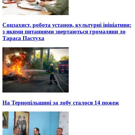
Соцзахист, робота установ, культурні ініціативи:
з якими питаннями звертаються громадяни до
Тараса Пастуха
На Тернопільщині за добу сталося 14 пожеж