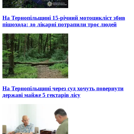
На Тернопільщині 15-річний мотоцикліст збив
пішохода: до лікарні потрапили троє людей
На Тернопільщині через суд хочуть повернути
державі майже 5 гектарів лісу