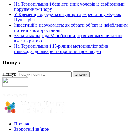
На Тернопільщині безвісти зник чоловік із серйозними
порушеннями зору
У Кременці відбудеться турнір з армрестлінгу «Кубок
Пушкарів»
Інвестиції в нерухомість: як обрати об’єкт із найбільшим
потенціалом зростання?
«Закрита» нарада Міноборони рф виявилася не такою
вже закритою
На Тернопільщині 15-річний мотоцикліст збив
пішохода: до лікарні потрапили троє людей
Пошук
Пошук
Знайти
Про нас
Зворотній зв’язок