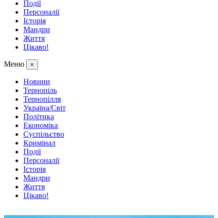
Події
Персоналії
Історія
Мандри
Життя
Цікаво!
Меню
×
Новини
Тернопіль
Тернопілля
Україна/Світ
Політика
Економіка
Суспільство
Кримінал
Події
Персоналії
Історія
Мандри
Життя
Цікаво!