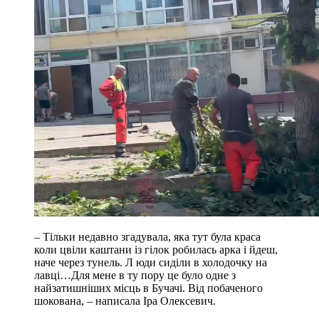
– Тільки недавно згадувала, яка тут була краса
коли цвіли каштани із гілок робилась арка і йдеш,
наче через тунель. Л юди сиділи в холодочку на
лавці…Для мене в ту пору це було одне з
найзатишніших місць в Бучачі. Від побаченого
шокована, – написала Іра Олексевич.