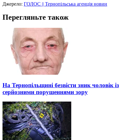
Джерело:
ГОЛОС || Тернопільська агенція новин
Перегляньте також
На Тернопільщині безвісти зник чоловік із
серйозними порушеннями зору