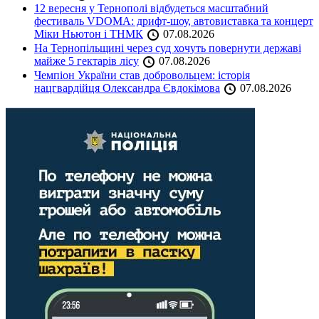
12 вересня у Тернополі відбудеться масштабний
фестиваль VDOMA: дрифт-шоу, автовиставка та концерт
Міки Ньютон і ТНМК
07.08.2026
На Тернопільщині через суд хочуть повернути державі
майже 5 гектарів лісу
07.08.2026
Чемпіон України став добровольцем: історія
нацгвардійця Олександра Євдокімова
07.08.2026