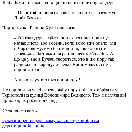
Люба Бачило додає, що в цю пору ніхто не обрізає дерева.
– Це потрібно робити навесні і осінню, – зауважує
Люба Бачило.
Чортків’янка Галина Храплива каже:
– Обрізка дерев здійснюється весною, поки ще
немає листя, або восени, коли воно вже опало. Ми
в Чорткові мусимо брати дозвіл, щоб обрізати
дерева-дозвіл тільки на ранню весну або осінь. А
що це у вас в Бучачі твориться, хто в цю пору так
радикально коронує дерева? Вони можуть і не
відновитися
А що ви думає з цього приводу?
Не відновилися і ті дерева, які у пору цвітіння обрізали у
Тернополі на вулиці Володимира Великого. Тож є наглядний
приклад, як робити не слід.
Скріншот з відео
бучач
знищення дерев
комунальні служби
обрізка
дерев
тернопільщина