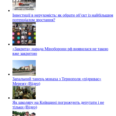
Інвестиції в нерухомість: як обрати об’єкт із найбільшим
потенціалом зростання?
«Закрита» нарада Міноборони рф виявилася не такою
вже закритою
Запальний танець монаха з Тернополя «підриває»
Мережу (Відео)
Як школяру на Київщині погрожують депутати і не
тільки (Відео)