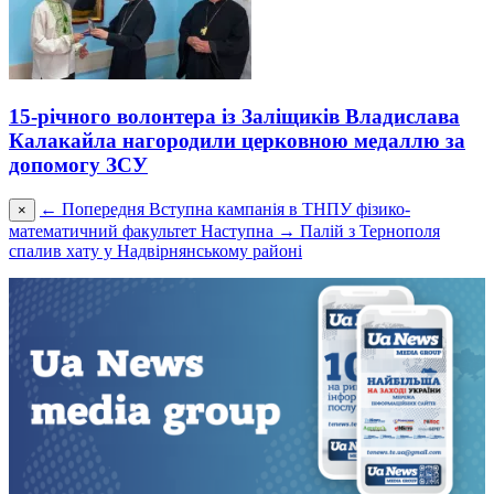
15-річного волонтера із Заліщиків Владислава
Калакайла нагородили церковною медаллю за
допомогу ЗСУ
← Попередня
Вступна кампанія в ТНПУ фізико-
×
математичний факультет
Наступна →
Палій з Тернополя
спалив хату у Надвірнянському районі