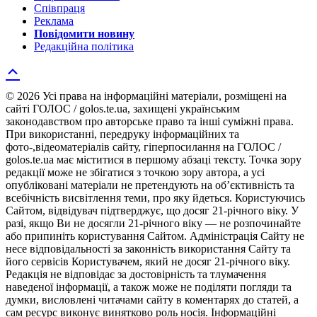
Співпраця
Реклама
Повідомити новину
Редакційна політика
© 2026 Усі права на інформаційні матеріали, розміщені на
сайті ГОЛОС / golos.te.ua, захищені українським
законодавством про авторське право та інші суміжні права.
При використанні, передруку інформаційних та
фото-,відеоматеріалів сайту, гіперпосилання на ГОЛОС /
golos.te.ua має міститися в першому абзаці тексту. Точка зору
редакції може не збігатися з точкою зору автора, а усі
опубліковані матеріали не претендують на об’єктивність та
всебічність висвітлення теми, про яку йдеться. Користуючись
Сайтом, відвідувач підтверджує, що досяг 21-річного віку. У
разі, якщо Ви не досягли 21-річного віку — не розпочинайте
або припиніть користування Сайтом. Адміністрація Сайту не
несе відповідальності за законність використання Сайту та
його сервісів Користувачем, який не досяг 21-річного віку.
Редакція не відповідає за достовірність та тлумачення
наведеної інформації, а також може не поділяти погляди та
думки, висловлені читачами сайту в коментарях до статей, а
сам ресурс виконує винятково роль носія. Інформаційні