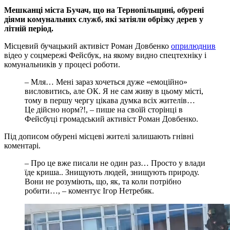
Мешканці міста Бучач, що на Тернопільщині, обурені
діями комунальних служб, які затіяли обрізку дерев у
літній період.
Місцевий бучацький активіст Роман Довбенко
оприлюднив
відео у соцмережі Фейсбук, на якому видно спецтехніку і
комунальників у процесі роботи.
– Мля… Мені зараз хочеться дуже «емоційно»
висловитись, але ОК. Я не сам живу в цьому місті,
тому в першу чергу цікава думка всіх жителів…
Це дійсно норм?!, – пише на своїй сторінці в
Фейсбуці громадський активіст Роман Довбенко.
Під дописом обурені місцеві жителі залишають гнівні
коментарі.
– Про це вже писали не один раз… Просто у влади
їде криша.. Знищують людей, знищують природу.
Вони не розуміють, що, як, та коли потрібно
робити…, – коментує Ігор Нетребяк.