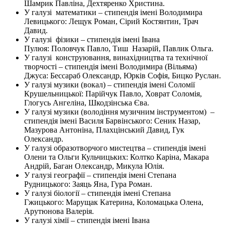
Шамрик Павлiна, Дехтяренко Христина.
У галузi математики – стипендiя iменi Володимира
Левицького: Лещук Роман, Сiрий Костянтин, Трач
Давид.
У галузi фiзики – стипендiя iменi Iвана
Пулюя: Половчук Павло, Тиш Назарiй, Павлик Ольга.
У галузi конструювання, винахiдництва та технiчної
творчостi – стипендiя iменi Володимира (Вiльяма)
Джуса: Бессараб Олександр, Юркiв Софiя, Бицко Руслан.
У галузi музики (вокал) – стипендiя iменi Соломiї
Крушельницької: Парiйчук Павло, Ховрат Соломiя,
Глогусь Ангелiна, Шкодзiнська Єва.
У галузi музики (володiння музичним iнструментом) –
стипендiя iменi Василя Барвiнського: Сеник Назар,
Мазурова Антонiна, Плахцiнський Давид, Гук
Олександр.
У галузi образотворчого мистецтва – стипендiя iменi
Олени та Ольги Кульчицьких: Колтко Карiна, Макара
Андрiй, Баган Олександр, Микула Юлiя.
У галузi географiї – стипендiя iменi Степана
Рудницького: Заяць Яна, Гура Роман.
У галузi бiологiї – стипендiя iменi Степана
Гжицького: Марущак Катерина, Коломацька Олена,
Арутюнова Валерiя.
У галузi хiмiї – стипендiя iменi Iвана