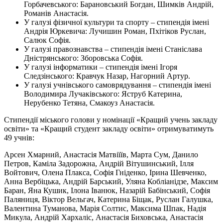
Горбачевського: Барановський Богдан, Шимкiв Андрiй,
Романiв Анастасiя.
У галузi фiзичної культури та спорту – стипендiя iменi
Андрiя Юркевича: Лучишин Роман, Пхiтiков Руслан,
Салюк Софiя.
У галузi правознавства – стипендiя iменi Станiслава
Днiстрянського: Зборовська Софiя.
У галузi iнформатики – стипендiя iменi Iгоря
Следзiнського: Кравчук Назар, Нагорний Артур.
У галузi учнiвського самоврядування – стипендiя iменi
Володимира Лучакiвського: Яструб Катерина,
Нерубенко Тетяна, Смакоуз Анастасiя.
Стипендiї мiського голови у номiнацiї «Кращий учень закладу
освiти» та «Кращий студент закладу освiти» отримуватимуть
49 учнiв:
Арсен Хмарний, Анастасiя Матвiїїв, Марта Сум, Данило
Петров, Камiла Задорожна, Андрiй Вiтушинський, Iлля
Войтович, Олена Плакса, Софiя Гнiденко, Iрина Шевченко,
Анна Вербiцька, Андрiй Барський, Уляна Коблiанiдзе, Максим
Баран, Яна Кушик, Iлона Iванюк, Назарiй Бабiнський, Софiя
Паляниця, Вiктор Вельгач, Катерина Бiщак, Руслан Галушка,
Валентина Туманова, Марiя Солтис, Максима Шпак, Надiя
Микула, Андрiй Хархалiс, Анастасiя Биховська, Анастасiя