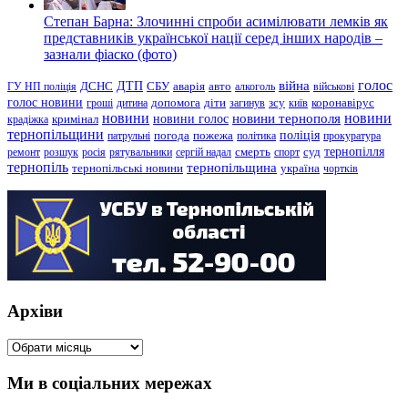
Степан Барна: Злочинні спроби асимілювати лемків як
представників української нації серед інших народів –
зазнали фіаско (фото)
голос
війна
ДТП
ГУ НП поліція
ДСНС
СБУ
аварія
авто
алкоголь
військові
голос новини
зсу
гроші
дитина
допомога
діти
загинув
київ
коронавірус
новини
новини тернополя
новини
новини голос
кримінал
крадіжка
тернопільщини
поліція
патрульні
погода
пожежа
політика
прокуратура
тернопілля
суд
ремонт
розшук
росія
рятувальники
сергій надал
смерть
спорт
тернопіль
тернопільщина
україна
тернопільські новини
чортків
Архіви
Архіви
Ми в соціальних мережах