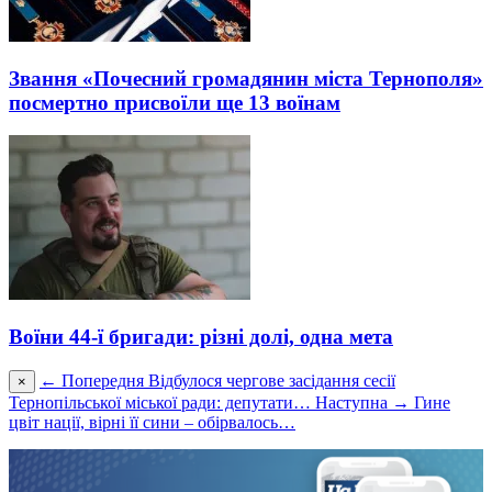
Звання «Почесний громадянин міста Тернополя»
посмертно присвоїли ще 13 воїнам
Воїни 44-ї бригади: різні долі, одна мета
← Попередня
Відбулося чергове засідання сесії
×
Тернопільської міської ради: депутати…
Наступна →
Гине
цвіт нації, вірні її сини – обірвалось…