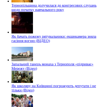
Тернопільщина долучилася до конгресових слухань
щодо початку навчального року
Як бачать пожежу рятувальники: екшнкамера зняла
гасіння вогню (ВІДЕО)
Запальний танець монаха з Тернополя «підриває»
Мережу (Відео)
Як школяру на Київщині погрожують депутати і не
тільки (Відео)