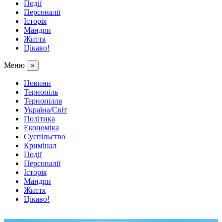
Події
Персоналії
Історія
Мандри
Життя
Цікаво!
Меню
×
Новини
Тернопіль
Тернопілля
Україна/Світ
Політика
Економіка
Суспільство
Кримінал
Події
Персоналії
Історія
Мандри
Життя
Цікаво!