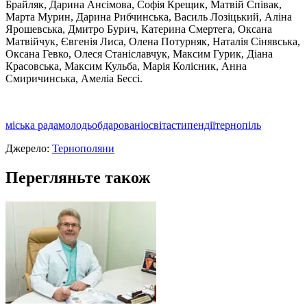
Брайляк, Дарина Ансiмова, Софiя Крещик, Матвiй Спiвак,
Марта Мурин, Дарина Рибчинська, Василь Лозiцький, Алiна
Ярошевська, Дмитро Бурич, Катерина Смертега, Оксана
Матвiйчук, Євгенiя Лиса, Олена Потурняк, Наталiя Сiнявська,
Оксана Гевко, Олеся Станiславчук, Максим Гурик, Дiана
Красовська, Максим Кульба, Марiя Колiсник, Анна
Смиричинська, Амелiа Бессi.
міська рада
молодь
обдаровані
освіта
стипендії
тернопіль
Джерело:
Тернополяни
Перегляньте також