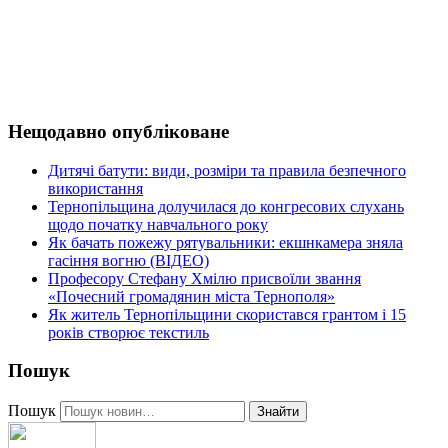
Нещодавно опубліковане
Дитячі батути: види, розміри та правила безпечного
використання
Тернопільщина долучилася до конгресових слухань
щодо початку навчального року
Як бачать пожежу рятувальники: екшнкамера зняла
гасіння вогню (ВІДЕО)
Професору Стефану Хмілю присвоїли звання
«Почесний громадянин міста Тернополя»
Як житель Тернопільщини скористався грантом і 15
років створює текстиль
Пошук
Пошук
Знайти