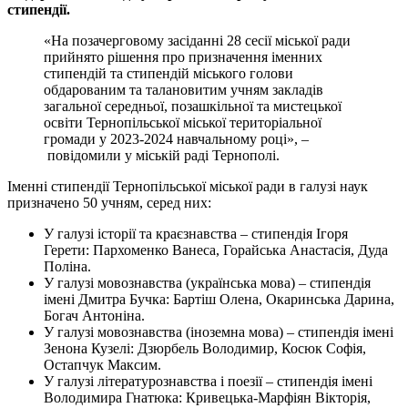
стипендiї.
«На позачерговому засiданнi 28 сесiї мiської ради
прийнято рiшення про призначення iменних
стипендiй та стипендiй мiського голови
обдарованим та талановитим учням закладiв
загальної середньої, позашкiльної та мистецької
освiти Тернопiльської мiської територiальної
громади у 2023-2024 навчальному роцi», –
повiдомили у мiськiй радi Тернополi.
Iменнi стипендiї Тернопiльської мiської ради в галузi наук
призначено 50 учням, серед них:
У галузi iсторiї та краєзнавства – стипендiя Iгоря
Герети: Пархоменко Ванеса, Горайська Анастасiя, Дуда
Полiна.
У галузi мовознавства (українська мова) – стипендiя
iменi Дмитра Бучка: Бартiш Олена, Окаринська Дарина,
Богач Антонiна.
У галузi мовознавства (iноземна мова) – стипендiя iменi
Зенона Кузелi: Дзюрбель Володимир, Косюк Софiя,
Остапчук Максим.
У галузi лiтературознавства i поезiї – стипендiя iменi
Володимира Гнатюка: Кривецька-Марфiян Вiкторiя,