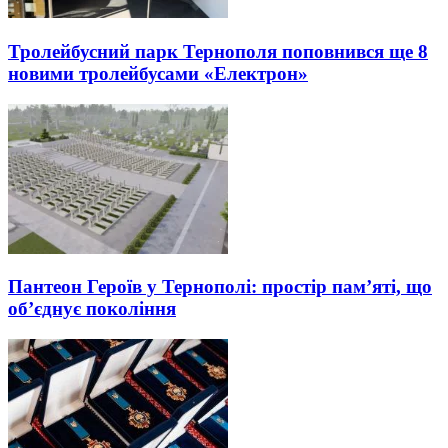
Тролейбусний парк Тернополя поповнився ще 8
новими тролейбусами «Електрон»
Пантеон Героїв у Тернополі: простір пам’яті, що
об’єднує покоління