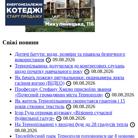
Свіжі новини
Дитячі батути: види, розміри та правила безпечного
використання
09.08.2026
Тернопільщина долучилася до конгресових слухань
щодо початку навчального року
08.08.2026
Як бачать пожежу рятувальники: екшнкамера зняла
гасіння вогню (ВІДЕО)
08.08.2026
Професору Стефану Хмілю присвоїли звання
«Почесний громадянин міста Тернополя»
08.08.2026
Як житель Тернопільщини скористався грантом і 15
років створює текстиль
08.08.2026
Ігор Гуда отримав відзнаку «Візіонер сучасної
будівельної галузі»
08.08.2026
На Тернопільщині у вихідні буде до 28 градусів тепла
08.08.2026
Тролейбусний парк Тернополя поповнився ще 8 новими