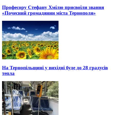
Професору Стефану Хмілю присвоїли звання
«Почесний громадянин міста Тернополя»
На Тернопільщині у вихідні буде до 28 градусів
тепла