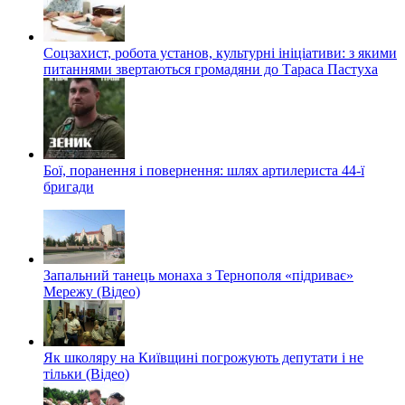
Соцзахист, робота установ, культурні ініціативи: з якими
питаннями звертаються громадяни до Тараса Пастуха
Бої, поранення і повернення: шлях артилериста 44-ї
бригади
Запальний танець монаха з Тернополя «підриває»
Мережу (Відео)
Як школяру на Київщині погрожують депутати і не
тільки (Відео)