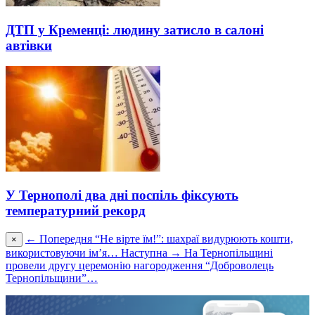
ДТП у Кременці: людину затисло в салоні
автівки
У Тернополі два дні поспіль фіксують
температурний рекорд
← Попередня
“Не вірте їм!”: шахраї видурюють кошти,
×
використовуючи ім’я…
Наступна →
На Тернопільщині
провели другу церемонію нагородження “Доброволець
Тернопільщини”…