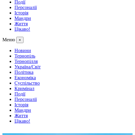
Події
Персоналії
Історія
Мандри
Життя
Цікаво!
Меню
×
Новини
Тернопіль
Тернопілля
Україна/Світ
Політика
Економіка
Суспільство
Кримінал
Події
Персоналії
Історія
Мандри
Життя
Цікаво!