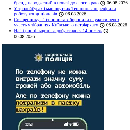
бренд, народжений в повазі до свого краю
06.08.2026
У тролейбусах і маршрутках Тернополя перевірили
роботу кондиціонерів
06.08.2026
Священнику з Тернополя заборонили служити через
участь у зібраннях Київського патріархату
06.08.2026
На Тернопільщині за добу сталося 14 пожеж
06.08.2026