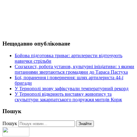
Нещодавно опубліковане
Бойова підготовка триває: артилеристи відточують
навички стрільби
Соцзахист, робота установ, культурні ініціативи: з якими
питаннями звертаються громадяни до Тараса Пастуха
Бої, поранення і повернення: шлях артилериста 44-ї
бригади
У Тернополі знову зафіксували температурний рекорд
У Тернополі відкриють виставку живопису та
скульптури закарпатського подружжя митців Корж
Пошук
Пошук
Знайти