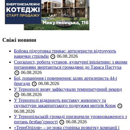
Свіжі новини
Бойова підготовка триває: артилеристи відточують
навички стрільби
06.08.2026
Соцзахист, робота установ, культурні ініціативи: з якими
питаннями звертаються громадяни до Тараса Пастуха
06.08.2026
Бої, поранення і повернення: шлях артилериста 44-ї
бригади
06.08.2026
У Тернополі знову зафіксували температурний рекорд
06.08.2026
У Тернополі відкриють виставку живопису та
скульптури закарпатського подружжя митців Корж
06.08.2026
У Тернопільській громаді призначили уповноваженого з
питань безбар’єрності
06.08.2026
«ТернОпілля» – це нова сторінка розвитку компанії і