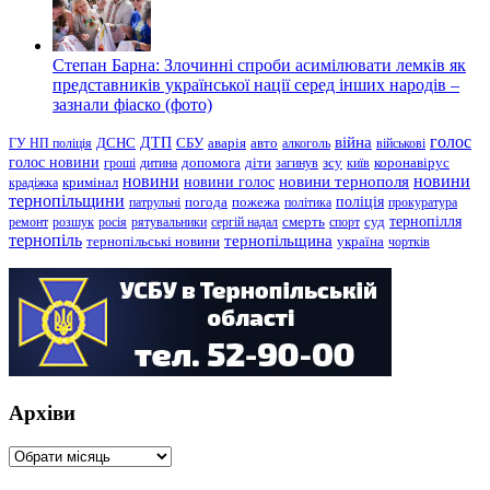
Степан Барна: Злочинні спроби асимілювати лемків як
представників української нації серед інших народів –
зазнали фіаско (фото)
голос
війна
ДТП
ГУ НП поліція
ДСНС
СБУ
аварія
авто
алкоголь
військові
голос новини
зсу
гроші
дитина
допомога
діти
загинув
київ
коронавірус
новини
новини тернополя
новини
новини голос
кримінал
крадіжка
тернопільщини
поліція
патрульні
погода
пожежа
політика
прокуратура
тернопілля
суд
ремонт
розшук
росія
рятувальники
сергій надал
смерть
спорт
тернопіль
тернопільщина
україна
тернопільські новини
чортків
Архіви
Архіви