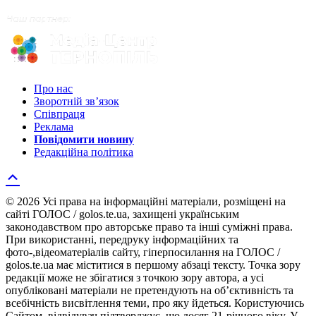
Про нас
Зворотній зв’язок
Співпраця
Реклама
Повідомити новину
Редакційна політика
© 2026 Усі права на інформаційні матеріали, розміщені на
сайті ГОЛОС / golos.te.ua, захищені українським
законодавством про авторське право та інші суміжні права.
При використанні, передруку інформаційних та
фото-,відеоматеріалів сайту, гіперпосилання на ГОЛОС /
golos.te.ua має міститися в першому абзаці тексту. Точка зору
редакції може не збігатися з точкою зору автора, а усі
опубліковані матеріали не претендують на об’єктивність та
всебічність висвітлення теми, про яку йдеться. Користуючись
Сайтом, відвідувач підтверджує, що досяг 21-річного віку. У