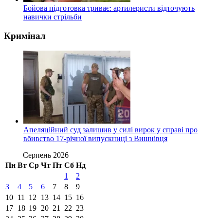
Бойова підготовка триває: артилеристи відточують
навички стрільби
Кримінал
Апеляційний суд залишив у силі вирок у справі про
вбивство 17-річної випускниці з Вишнівця
Серпень 2026
Пн
Вт
Ср
Чт
Пт
Сб
Нд
1
2
3
4
5
6
7
8
9
10
11
12
13
14
15
16
17
18
19
20
21
22
23