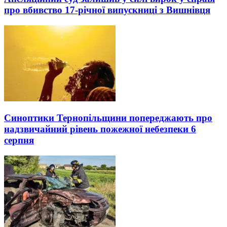
про вбивство 17-річної випускниці з Вишнівця
Синоптики Тернопільщини попереджають про
надзвичайний рівень пожежної небезпеки 6
серпня