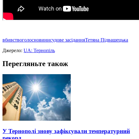
вбивство
голос
новини
судове засідання
Тетяна Підвашецька
Джерело:
UA: Тернопіль
Перегляньте також
У Тернополі знову зафіксували температурний
рекорд