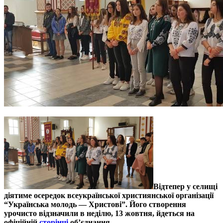
Відтепер у селищі
діятиме осередок всеукраїнської християнської організації
“Українська молодь — Христові”. Його створення
урочисто відзначили в неділю, 13 жовтня, йдеться на
офіційній
сторінці
об’єднання.