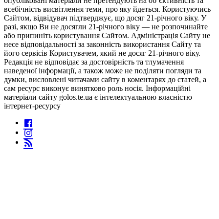
опубліковані матеріали не претендують на об’єктивність та
всебічність висвітлення теми, про яку йдеться. Користуючись
Сайтом, відвідувач підтверджує, що досяг 21-річного віку. У
разі, якщо Ви не досягли 21-річного віку — не розпочинайте
або припиніть користування Сайтом. Адміністрація Сайту не
несе відповідальності за законність використання Сайту та
його сервісів Користувачем, який не досяг 21-річного віку.
Редакція не відповідає за достовірність та тлумачення
наведеної інформації, а також може не поділяти погляди та
думки, висловлені читачами сайту в коментарях до статей, а
сам ресурс виконує винятково роль носія. Інформаційні
матеріали сайту golos.te.ua є інтелектуальною власністю
інтернет-ресурсу