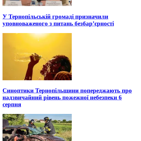
У Тернопільській громаді призначили
уповноваженого з питань безбар’єрності
Синоптики Тернопільщини попереджають про
надзвичайний рівень пожежної небезпеки 6
серпня