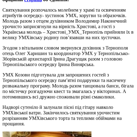
Святкування розпочалось молебнем у храмі та освяченням
атрибутів осередку- хустинок УМХ, хоругви та образочків.
Молодь разом з отцем духівником Володимир Наконечний
урочисто заприсягнули на вірність Христові, а гості з
Українська молодь – Христові_УМХ_Тернопіль прийняли їх в
велику УМХівську родину пов’язавши на них хусточки.
Згодом з вітальним словом звернувся духівник з Тернополя
отець Олег Харишин та координатор УМХ у Тернопільсько-
Зборівській архиєпархії Ірина Драгущак разом з головою
Тернопільського осередку Ірина Винярська.
УМХ Козови підготувала для запрошених гостей з
Тернопільського осередку пам’ятні подарунки та насичену
розважальну програму. Молодь разом танцювала банси, бігала
по містечку розгадуючи квест та змагалась у вікторинах. А
потомившись всі дружно споживали різні смаколики.
Надворі сутеніло й залунали пісні під гітару навколо
УМХівської ватри. Закінчилось святкування урочистим
розрізанням УМХівського торта та теплими обіймами на
прощання.