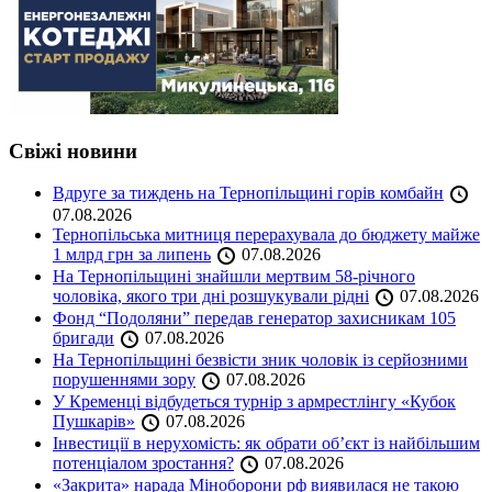
Свіжі новини
Вдруге за тиждень на Тернопільщині горів комбайн
07.08.2026
Тернопільська митниця перерахувала до бюджету майже
1 млрд грн за липень
07.08.2026
На Тернопільщині знайшли мертвим 58-річного
чоловіка, якого три дні розшукували рідні
07.08.2026
Фонд “Подоляни” передав генератор захисникам 105
бригади
07.08.2026
На Тернопільщині безвісти зник чоловік із серйозними
порушеннями зору
07.08.2026
У Кременці відбудеться турнір з армрестлінгу «Кубок
Пушкарів»
07.08.2026
Інвестиції в нерухомість: як обрати об’єкт із найбільшим
потенціалом зростання?
07.08.2026
«Закрита» нарада Міноборони рф виявилася не такою