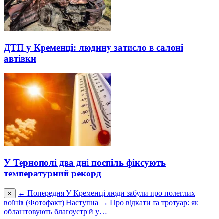
ДТП у Кременці: людину затисло в салоні
автівки
У Тернополі два дні поспіль фіксують
температурний рекорд
← Попередня
У Кременці люди забули про полеглих
×
воїнів (Фотофакт)
Наступна →
Про відкати та тротуар: як
облаштовують благоустрій у…