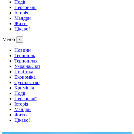
Події
Персоналії
Історія
Мандри
Життя
Цікаво!
Меню
×
Новини
Тернопіль
Тернопілля
Україна/Світ
Політика
Економіка
Суспільство
Кримінал
Події
Персоналії
Історія
Мандри
Життя
Цікаво!