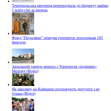
Тернопільська митниця перерахувала до бюджету майже
1 млрд грн за липень
Фонд “Подоляни” передав генератор захисникам 105
бригади
Запальний танець монаха з Тернополя «підриває»
Мережу (Відео)
Як школяру на Київщині погрожують депутати і не
тільки (Відео)