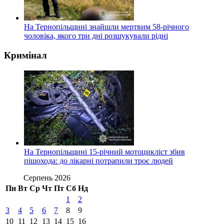
На Тернопільщині знайшли мертвим 58-річного
чоловіка, якого три дні розшукували рідні
Кримінал
На Тернопільщині 15-річний мотоцикліст збив
пішохода: до лікарні потрапили троє людей
Серпень 2026
Пн
Вт
Ср
Чт
Пт
Сб
Нд
1
2
3
4
5
6
7
8
9
10
11
12
13
14
15
16