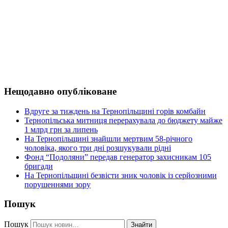
Нещодавно опубліковане
Вдруге за тиждень на Тернопільщині горів комбайн
Тернопільська митниця перерахувала до бюджету майже
1 млрд грн за липень
На Тернопільщині знайшли мертвим 58-річного
чоловіка, якого три дні розшукували рідні
Фонд “Подоляни” передав генератор захисникам 105
бригади
На Тернопільщині безвісти зник чоловік із серйозними
порушеннями зору
Пошук
Пошук
Знайти