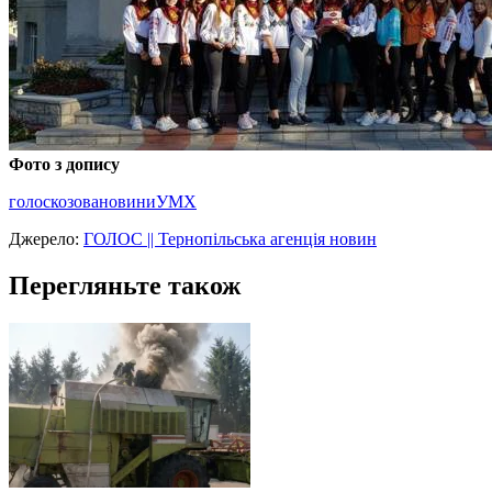
Фото з допису
голос
козова
новини
УМХ
Джерело:
ГОЛОС || Тернопільська агенція новин
Перегляньте також