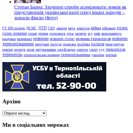
Степан Барна: Злочинні спроби асимілювати лемків як
представників української нації серед інших народів –
зазнали фіаско (фото)
голос
війна
ДТП
ГУ НП поліція
ДСНС
СБУ
аварія
авто
алкоголь
військові
голос новини
зсу
гроші
дитина
допомога
діти
загинув
київ
коронавірус
новини
новини тернополя
новини
новини голос
кримінал
крадіжка
тернопільщини
поліція
патрульні
погода
пожежа
політика
прокуратура
тернопілля
суд
ремонт
розшук
росія
рятувальники
сергій надал
смерть
спорт
тернопіль
тернопільщина
україна
тернопільські новини
чортків
Архіви
Архіви
Ми в соціальних мережах