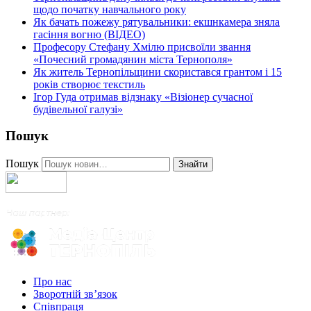
щодо початку навчального року
Як бачать пожежу рятувальники: екшнкамера зняла
гасіння вогню (ВІДЕО)
Професору Стефану Хмілю присвоїли звання
«Почесний громадянин міста Тернополя»
Як житель Тернопільщини скористався грантом і 15
років створює текстиль
Ігор Гуда отримав відзнаку «Візіонер сучасної
будівельної галузі»
Пошук
Пошук
Знайти
Про нас
Зворотній зв’язок
Співпраця