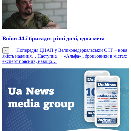
Воїни 44-ї бригади: різні долі, одна мета
← Попередня
ЦНАП у Великодедеркальській ОТГ – нова
×
якість надання…
Наступна →
«Альфа» і броньовики в містах:
експерт пояснив, навіщо…