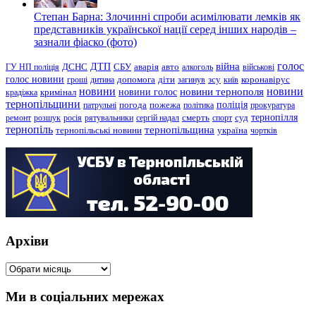
Степан Барна: Злочинні спроби асимілювати лемків як
представників української нації серед інших народів –
зазнали фіаско (фото)
голос
війна
ДТП
ГУ НП поліція
ДСНС
СБУ
аварія
авто
алкоголь
військові
голос новини
зсу
гроші
дитина
допомога
діти
загинув
київ
коронавірус
новини
новини тернополя
новини
новини голос
кримінал
крадіжка
тернопільщини
поліція
патрульні
погода
пожежа
політика
прокуратура
тернопілля
суд
ремонт
розшук
росія
рятувальники
сергій надал
смерть
спорт
тернопіль
тернопільщина
україна
тернопільські новини
чортків
Архіви
Архіви
Ми в соціальних мережах