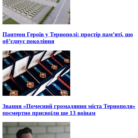
Пантеон Героїв у Тернополі: простір пам’яті, що
об’єднує покоління
Звання «Почесний громадянин міста Тернополя»
посмертно присвоїли ще 13 воїнам