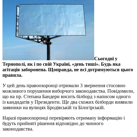
Сьогодні у
Тернополі, як і по свій Україні, «день тиші». Будь яка
агітація заборонена. Щоправда, не всі дотримуються цього
правила.
У цей день правоохоронці отримали 3 звернення стосовно
можливого порушення виборчого законодавства. Повідомили,
що на пр. Степана Бандери висить білборд з написом одного
із кандидатів у Президенти. Ще два схожих білборди виявили
заявники на вулицях Бродівській та Білогірській.
Наразі правоохоронці перевіряють отриману інформацію і
будуть прийняті рішення відповідно до чинного
законодавства.