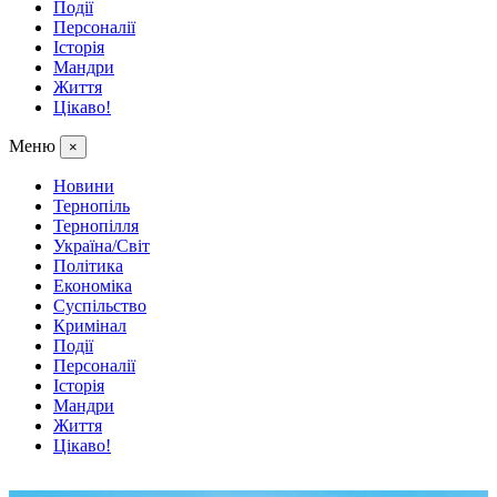
Події
Персоналії
Історія
Мандри
Життя
Цікаво!
Меню
×
Новини
Тернопіль
Тернопілля
Україна/Світ
Політика
Економіка
Суспільство
Кримінал
Події
Персоналії
Історія
Мандри
Життя
Цікаво!