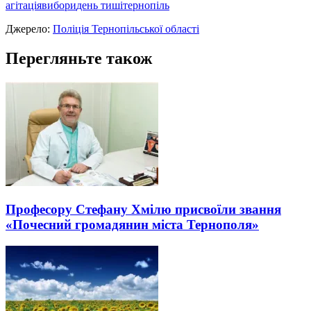
агітація
вибори
день тиші
тернопіль
Джерело:
Поліція Тернопільської області
Перегляньте також
Професору Стефану Хмілю присвоїли звання
«Почесний громадянин міста Тернополя»