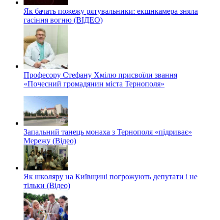
Як бачать пожежу рятувальники: екшнкамера зняла
гасіння вогню (ВІДЕО)
Професору Стефану Хмілю присвоїли звання
«Почесний громадянин міста Тернополя»
Запальний танець монаха з Тернополя «підриває»
Мережу (Відео)
Як школяру на Київщині погрожують депутати і не
тільки (Відео)