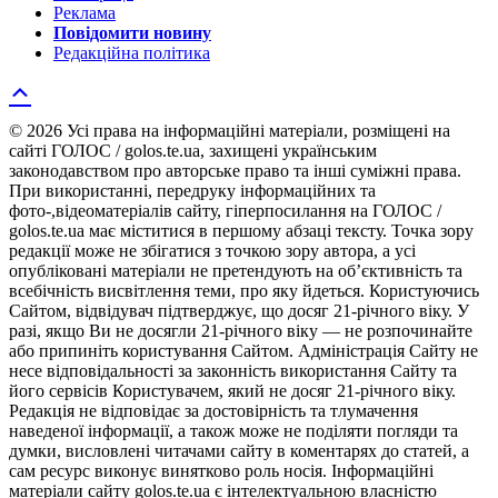
Реклама
Повідомити новину
Редакційна політика
© 2026 Усі права на інформаційні матеріали, розміщені на
сайті ГОЛОС / golos.te.ua, захищені українським
законодавством про авторське право та інші суміжні права.
При використанні, передруку інформаційних та
фото-,відеоматеріалів сайту, гіперпосилання на ГОЛОС /
golos.te.ua має міститися в першому абзаці тексту. Точка зору
редакції може не збігатися з точкою зору автора, а усі
опубліковані матеріали не претендують на об’єктивність та
всебічність висвітлення теми, про яку йдеться. Користуючись
Сайтом, відвідувач підтверджує, що досяг 21-річного віку. У
разі, якщо Ви не досягли 21-річного віку — не розпочинайте
або припиніть користування Сайтом. Адміністрація Сайту не
несе відповідальності за законність використання Сайту та
його сервісів Користувачем, який не досяг 21-річного віку.
Редакція не відповідає за достовірність та тлумачення
наведеної інформації, а також може не поділяти погляди та
думки, висловлені читачами сайту в коментарях до статей, а
сам ресурс виконує винятково роль носія. Інформаційні
матеріали сайту golos.te.ua є інтелектуальною власністю