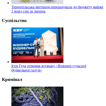
Тернопільська митниця перерахувала до бюджету майже
1 млрд грн за липень
Суспільство
Ігор Гуда отримав відзнаку «Візіонер сучасної
будівельної галузі»
Кримінал