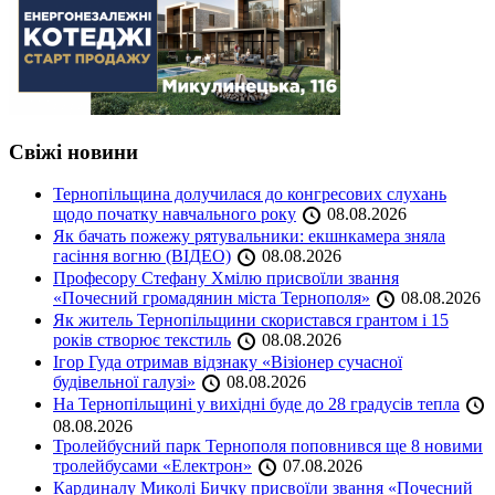
Свіжі новини
Тернопільщина долучилася до конгресових слухань
щодо початку навчального року
08.08.2026
Як бачать пожежу рятувальники: екшнкамера зняла
гасіння вогню (ВІДЕО)
08.08.2026
Професору Стефану Хмілю присвоїли звання
«Почесний громадянин міста Тернополя»
08.08.2026
Як житель Тернопільщини скористався грантом і 15
років створює текстиль
08.08.2026
Ігор Гуда отримав відзнаку «Візіонер сучасної
будівельної галузі»
08.08.2026
На Тернопільщині у вихідні буде до 28 градусів тепла
08.08.2026
Тролейбусний парк Тернополя поповнився ще 8 новими
тролейбусами «Електрон»
07.08.2026
Кардиналу Миколі Бичку присвоїли звання «Почесний