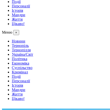
Події
Персоналії
Історія
Мандри
Життя
Цікаво!
Меню
×
Новини
Тернопіль
Тернопілля
Україна/Світ
Політика
Економіка
Суспільство
Кримінал
Події
Персоналії
Історія
Мандри
Життя
Цікаво!