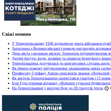
Свіжі новини
У Тернопільському ТЦК відзначили трьох військовослуж
Захисника з Великогаївської громади нагородять відзна
День міста з великою місією: Тернопіль підтримуватиме в
Дитячі батути: види, розміри та правила безпечного вико
Тернопільщина долучилася до конгресових слухань щодо 
Як бачать пожежу рятувальники: екшнкамера зняла гасін
Професору Стефану Хмілю присвоїли звання «Почесний 
Як житель Тернопільщини скористався грантом і 15 років
Ігор Гуда отримав відзнаку «Візіонер сучасної будівельної
На Тернопільщині у вихідні буде до 28 градусів тепла
0