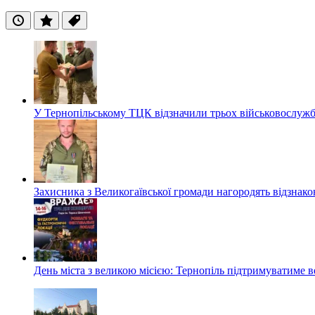
Останні
Популярні
Теги
У Тернопільському ТЦК відзначили трьох військовослуж
Захисника з Великогаївської громади нагородять відзна
День міста з великою місією: Тернопіль підтримуватиме в