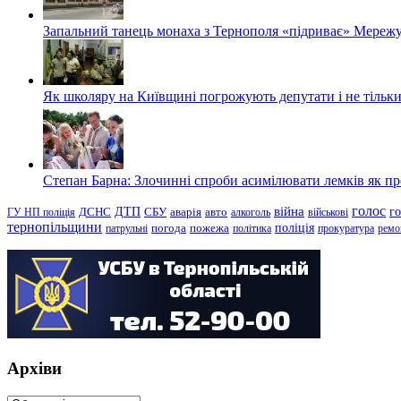
Запальний танець монаха з Тернополя «підриває» Мережу
Як школяру на Київщині погрожують депутати і не тільки
Степан Барна: Злочинні спроби асимілювати лемків як пред
голос
війна
г
ДТП
ГУ НП поліція
ДСНС
СБУ
аварія
авто
алкоголь
військові
тернопільщини
поліція
патрульні
погода
пожежа
політика
прокуратура
ремо
Архіви