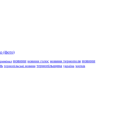
о (фото)
новини
новини тернополя
новини
новини голос
кримінал
ль
тернопільщина
україна
тернопільські новини
чортків