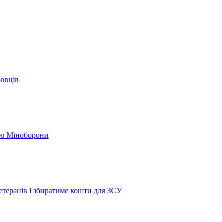
бовців
кою Міноборони
етеранів і збиратиме кошти для ЗСУ