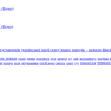
 (Відео)
 (Відео)
ставників української нації серед інших народів – зазнали фіаск
олос новини
зсу
гроші
дитина
допомога
діти
загинув
київ
коронавірус
крадіжка
тернопі
тернопілля
суд
нт
розшук
росія
рятувальники
сергій надал
смерть
спорт