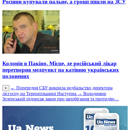
Росіяни купували пальне, а гроші пішли на ЗСУ
Колонія в Пакіно. Місце, де російський лікар
перетворив медпункт на катівню українських
полонених
← Попередня
СБУ викрила недбальство директора
×
лісгоспу на Тернопільщині
Наступна →
Володимир
Зеленський підписав закон про запобігання та протидію…