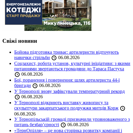
Свіжі новини
Бойова підготовка триває: артилеристи відточують
навички стрільби
06.08.2026
Соцзахист, робота установ, культурні ініціативи: з якими
питаннями звертаються громадяни до Тараса Пастуха
06.08.2026
Бої, поранення і повернення: шлях артилериста 44-ї
бригади
06.08.2026
У Тернополі знову зафіксували температурний рекорд
06.08.2026
У Тернополі відкриють виставку живопису та
скульптури закарпатського подружжя митців Корж
06.08.2026
У Тернопільській громаді призначили уповноваженого з
питань безбар’єрності
06.08.2026
«ТернОпілля» – це нова сторінка розвитку компанії і