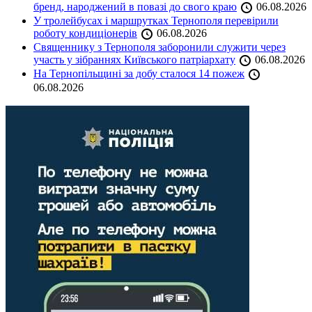
бренд, народжений в повазі до свого краю
06.08.2026
У тролейбусах і маршрутках Тернополя перевірили
роботу кондиціонерів
06.08.2026
Священнику з Тернополя заборонили служити через
участь у зібраннях Київського патріархату
06.08.2026
На Тернопільщині за добу сталося 14 пожеж
06.08.2026