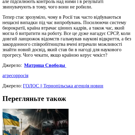
але підсилюють контроль над ними і в результаті
звинувачують в тому, чого вони не робили.
Тепер стає зрозуміло, чому в Росії так часто відбуваються
нещасні випадки під час випробувань. Посилюючи систему
бюрократії, країна втрачає цінних кадрів, а також час, який
могла б витратити на роботу. Все це дуже нагадує СРСР, коли
довгий ланцюжок відомств гальмував наукові відкриття, а без
закордонного співробітництва вчені втрачали можливості
знайти новий досвід, який став би в нагоді для наукового
прогресу. Чого чекати, якщо країною керує чекіст?
Джерело:
Матрица Свободы
агресор
росія
Джерело:
ГОЛОС || Тернопільська агенція новин
Перегляньте також