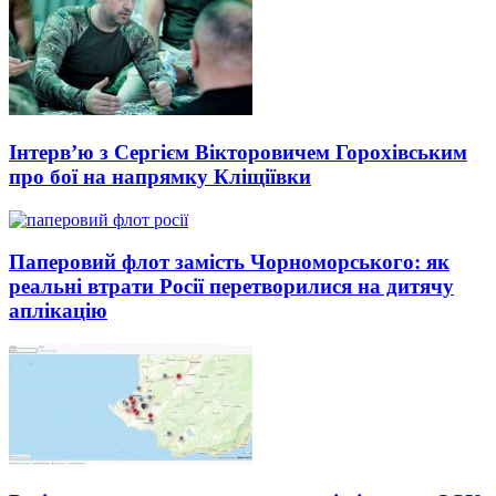
Інтерв’ю з Сергієм Вікторовичем Горохівським
про бої на напрямку Кліщіївки
Паперовий флот замість Чорноморського: як
реальні втрати Росії перетворилися на дитячу
аплікацію