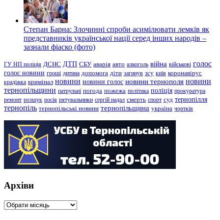
Степан Барна: Злочинні спроби асимілювати лемків як
представників української нації серед інших народів –
зазнали фіаско (фото)
голос
війна
ДТП
ГУ НП поліція
ДСНС
СБУ
аварія
авто
алкоголь
військові
голос новини
зсу
гроші
дитина
допомога
діти
загинув
київ
коронавірус
новини
новини тернополя
новини
новини голос
кримінал
крадіжка
тернопільщини
поліція
патрульні
погода
пожежа
політика
прокуратура
тернопілля
суд
ремонт
розшук
росія
рятувальники
сергій надал
смерть
спорт
тернопіль
тернопільщина
україна
тернопільські новини
чортків
Архіви
Архіви