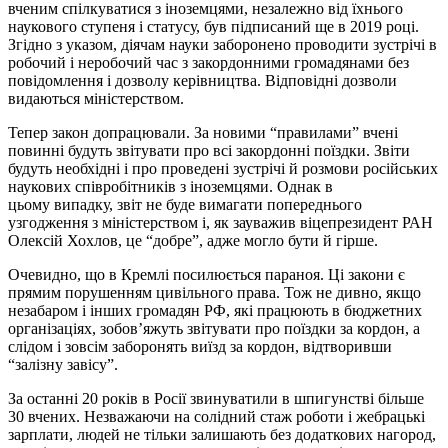
вченим спілкуватися з іноземцями, незалежно від їхнього
наукового ступеня і статусу, був підписаний ще в 2019 році.
Згідно з указом, діячам науки заборонено проводити зустрічі в
робочий і неробочий час з закордонними громадянами без
повідомлення і дозволу керівництва. Відповідні дозволи
видаються міністерством.
Тепер закон допрацювали. За новими “правилами” вчені
повинні будуть звітувати про всі закордонні поїздки. Звіти
будуть необхідні і про проведені зустрічі й розмови російських
наукових співробітників з іноземцями. Однак в
цьому випадку, звіт не буде вимагати попереднього
узгодження з міністерством і, як зауважив віцепрезидент РАН
Олексій Хохлов, це “добре”, адже могло бути й гірше.
Очевидно, що в Кремлі посилюється параноя. Ці закони є
прямим порушенням цивільного права. Тож не дивно, якщо
незабаром і інших громадян РФ, які працюють в бюджетних
організаціях, зобов’яжуть звітувати про поїздки за кордон, а
слідом і зовсім заборонять виїзд за кордон, відтворивши
“залізну завісу”.
За останні 20 років в Росії звинуватили в шпигунстві більше
30 вчених. Незважаючи на солідний стаж роботи і жебрацькі
зарплати, людей не тільки залишають без додаткових нагород,