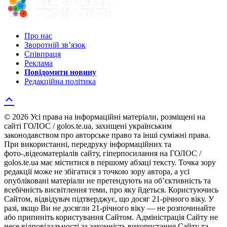
Про нас
Зворотній зв’язок
Співпраця
Реклама
Повідомити новину
Редакційна політика
© 2026 Усі права на інформаційні матеріали, розміщені на
сайті ГОЛОС / golos.te.ua, захищені українським
законодавством про авторське право та інші суміжні права.
При використанні, передруку інформаційних та
фото-,відеоматеріалів сайту, гіперпосилання на ГОЛОС /
golos.te.ua має міститися в першому абзаці тексту. Точка зору
редакції може не збігатися з точкою зору автора, а усі
опубліковані матеріали не претендують на об’єктивність та
всебічність висвітлення теми, про яку йдеться. Користуючись
Сайтом, відвідувач підтверджує, що досяг 21-річного віку. У
разі, якщо Ви не досягли 21-річного віку — не розпочинайте
або припиніть користування Сайтом. Адміністрація Сайту не
несе відповідальності за законність використання Сайту та