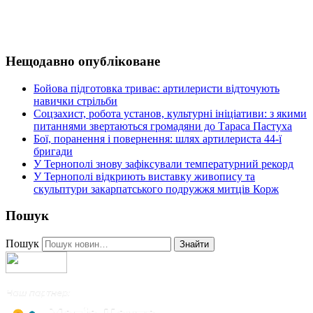
Нещодавно опубліковане
Бойова підготовка триває: артилеристи відточують
навички стрільби
Соцзахист, робота установ, культурні ініціативи: з якими
питаннями звертаються громадяни до Тараса Пастуха
Бої, поранення і повернення: шлях артилериста 44-ї
бригади
У Тернополі знову зафіксували температурний рекорд
У Тернополі відкриють виставку живопису та
скульптури закарпатського подружжя митців Корж
Пошук
Пошук
Знайти