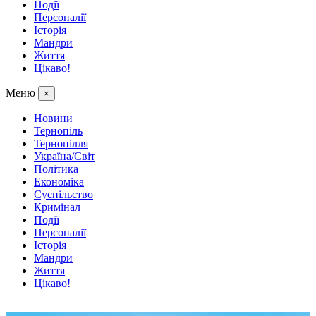
Події
Персоналії
Історія
Мандри
Життя
Цікаво!
Меню
×
Новини
Тернопіль
Тернопілля
Україна/Світ
Політика
Економіка
Суспільство
Кримінал
Події
Персоналії
Історія
Мандри
Життя
Цікаво!