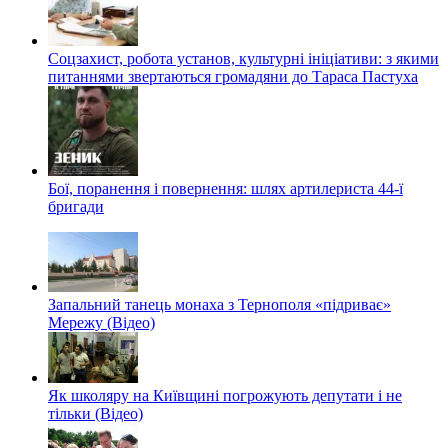
Соцзахист, робота установ, культурні ініціативи: з якими
питаннями звертаються громадяни до Тараса Пастуха
Бої, поранення і повернення: шлях артилериста 44-ї
бригади
Запальний танець монаха з Тернополя «підриває»
Мережу (Відео)
Як школяру на Київщині погрожують депутати і не
тільки (Відео)