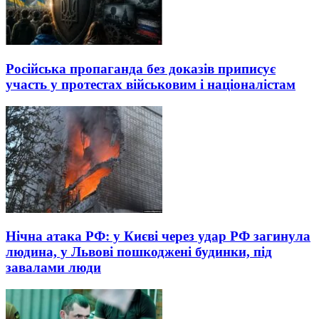
Російська пропаганда без доказів приписує
участь у протестах військовим і націоналістам
Нічна атака РФ: у Києві через удар РФ загинула
людина, у Львові пошкоджені будинки, під
завалами люди