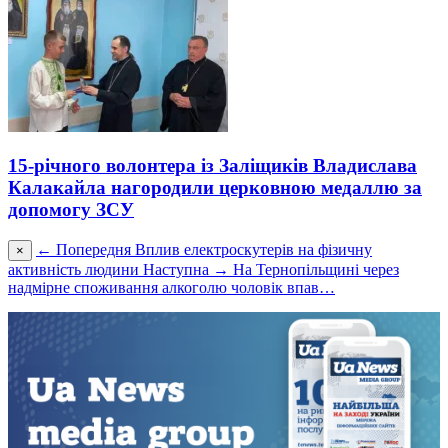
15-річного волонтера із Заліщиків Владислава
Калакайла нагородили церковною медаллю за
допомогу ЗСУ
← Попередня
Вплив електроскутерів на фізичну
×
активність людини
Наступна →
На Тернопільщині через
надмірне споживання алкоголю чоловік впав…