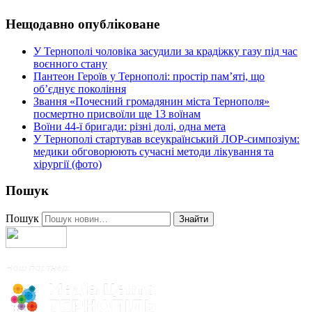
Нещодавно опубліковане
У Тернополі чоловіка засудили за крадіжку газу під час
воєнного стану
Пантеон Героїв у Тернополі: простір пам’яті, що
об’єднує покоління
Звання «Почесний громадянин міста Тернополя»
посмертно присвоїли ще 13 воїнам
Воїни 44-ї бригади: різні долі, одна мета
У Тернополі стартував всеукраїнський ЛОР-симпозіум:
медики обговорюють сучасні методи лікування та
хірургії (фото)
Пошук
Пошук
Знайти