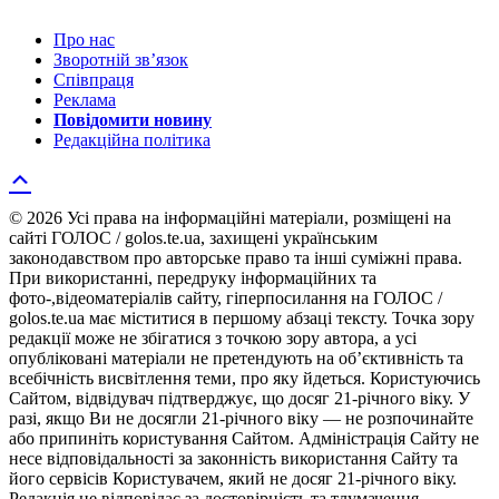
Про нас
Зворотній зв’язок
Співпраця
Реклама
Повідомити новину
Редакційна політика
© 2026 Усі права на інформаційні матеріали, розміщені на
сайті ГОЛОС / golos.te.ua, захищені українським
законодавством про авторське право та інші суміжні права.
При використанні, передруку інформаційних та
фото-,відеоматеріалів сайту, гіперпосилання на ГОЛОС /
golos.te.ua має міститися в першому абзаці тексту. Точка зору
редакції може не збігатися з точкою зору автора, а усі
опубліковані матеріали не претендують на об’єктивність та
всебічність висвітлення теми, про яку йдеться. Користуючись
Сайтом, відвідувач підтверджує, що досяг 21-річного віку. У
разі, якщо Ви не досягли 21-річного віку — не розпочинайте
або припиніть користування Сайтом. Адміністрація Сайту не
несе відповідальності за законність використання Сайту та
його сервісів Користувачем, який не досяг 21-річного віку.
Редакція не відповідає за достовірність та тлумачення