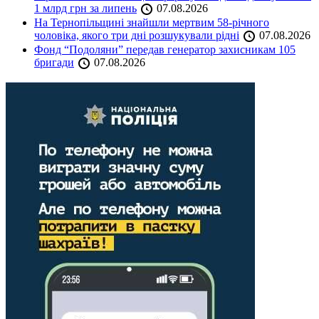
1 млрд грн за липень
07.08.2026
На Тернопільщині знайшли мертвим 58-річного
чоловіка, якого три дні розшукували рідні
07.08.2026
Фонд “Подоляни” передав генератор захисникам 105
бригади
07.08.2026