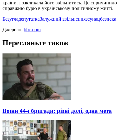
країни. І закликала його звільнитись. Це спричинило
справжню бурю в українському політичному житті.
Безугла
депутатка
Залужний звільнення
зсу
нацбезпека
Джерело:
bbc.com
Перегляньте також
Воїни 44-ї бригади: різні долі, одна мета