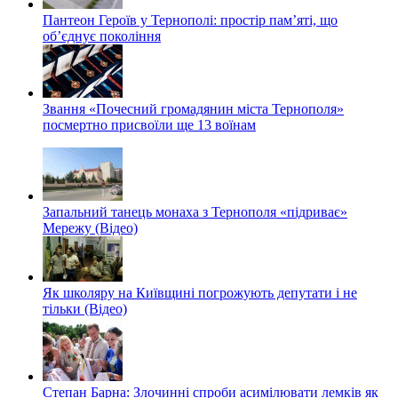
Пантеон Героїв у Тернополі: простір пам’яті, що
об’єднує покоління
Звання «Почесний громадянин міста Тернополя»
посмертно присвоїли ще 13 воїнам
Запальний танець монаха з Тернополя «підриває»
Мережу (Відео)
Як школяру на Київщині погрожують депутати і не
тільки (Відео)
Степан Барна: Злочинні спроби асимілювати лемків як