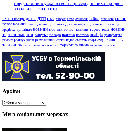
представників української нації серед інших народів –
зазнали фіаско (фото)
голос
війна
ДТП
ГУ НП поліція
ДСНС
СБУ
аварія
авто
алкоголь
військові
голос новини
зсу
гроші
дитина
допомога
діти
загинув
київ
коронавірус
новини
новини тернополя
новини
новини голос
кримінал
крадіжка
тернопільщини
поліція
патрульні
погода
пожежа
політика
прокуратура
тернопілля
суд
ремонт
розшук
росія
рятувальники
сергій надал
смерть
спорт
тернопіль
тернопільщина
україна
тернопільські новини
чортків
Архіви
Архіви
Ми в соціальних мережах