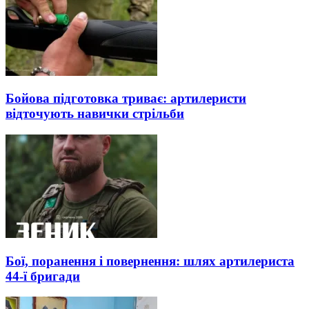
Бойова підготовка триває: артилеристи
відточують навички стрільби
Бої, поранення і повернення: шлях артилериста
44-ї бригади