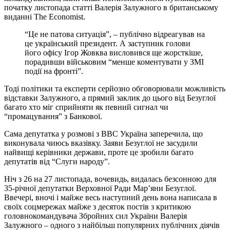
початку листопада статті Валерія Залужного в британському
виданні The Economist.
“Це не патова ситуація”, – публічно відреагував на
це український президент. А заступник голови
його офісу Ігор Жовква висловився ще жорсткіше,
порадивши військовим “менше коментувати у ЗМІ
події на фронті”.
Тоді політики та експерти серйозно обговорювали можливість
відставки Залужного, а прямий заклик до цього від Безуглої
багато хто міг сприйняти як певний сигнал чи
“промацування” з Банкової.
Сама депутатка у розмові з ВВС Україна заперечила, що
виконувала чиюсь вказівку. Заяви Безуглої не засудили
найвищі керівники держави, проте це зробили багато
депутатів від “Слуги народу”.
Ніч з 26 на 27 листопада, вочевидь, видалась безсонною для
35-річної депутатки Верховної Ради Мар’яни Безуглої.
Ввечері, вночі і майже весь наступний день вона написала в
своїх соцмережах майже з десяток постів з критикою
головнокомандувача Збройних сил України Валерія
Залужного – одного з найбільш популярних публічних діячів