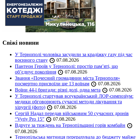
Свіжі новини
У Тернополі чоловіка засудили за крадіжку газу під час
воєнного стану
07.08.2026
Пантеон Героїв у Тернополі: простір пам’яті, що
об’єднує покоління
07.08.2026
Звання «Почесний громадянин міста Тернополя»
посмертно присвоїли ще 13 воїнам
07.08.2026
Воїни 44-ї бригади: різні долі, одна мета
07.08.2026
У Тернополі стартував всеукраїнський ЛОР-симпозіум:
медики обговорюють сучасні методи лікування та
хірургії (фото)
07.08.2026
Сергій Надал передав військовим 50 сучасних дронів
“Vyriy Pro 15”
07.08.2026
Вдруге за тиждень на Тернопільщині горів комбайн
07.08.2026
Тернопільська митниця перерахувала до бюджету майже