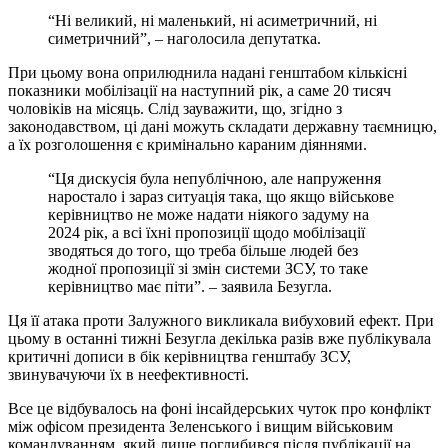
“Ні великий, ні маленький, ні асиметричний, ні
симетричний”, – наголосила депутатка.
При цьому вона оприлюднила надані генштабом кількісні
показники мобілізації на наступний рік, а саме 20 тисяч
чоловіків на місяць. Слід зауважити, що, згідно з
законодавством, ці дані можуть складати державну таємницю,
а їх розголошення є кримінально караним діяннями.
“Ця дискусія була непублічною, але напруження
наростало і зараз ситуація така, що якщо військове
керівництво не може надати ніякого задуму на
2024 рік, а всі їхні пропозиції щодо мобілізації
зводяться до того, що треба більше людей без
жодної пропозиції зі змін системи ЗСУ, то таке
керівництво має піти”. – заявила Безугла.
Ця її атака проти Залужного викликала вибуховий ефект. При
цьому в останні тижні Безугла декілька разів вже публікувала
критичні дописи в бік керівництва генштабу ЗСУ,
звинувачуючи їх в неефективності.
Все це відбувалось на фоні інсайдерських чуток про конфлікт
між офісом президента Зеленського і вищим військовим
командуванням, який лише поглибився після публікації на