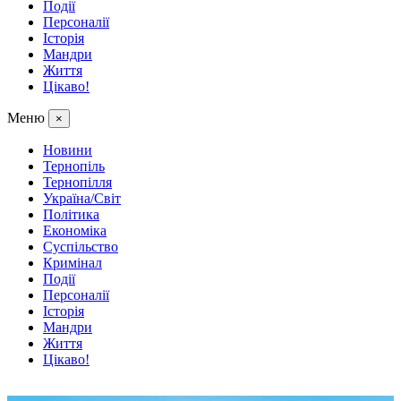
Події
Персоналії
Історія
Мандри
Життя
Цікаво!
Меню
×
Новини
Тернопіль
Тернопілля
Україна/Світ
Політика
Економіка
Суспільство
Кримінал
Події
Персоналії
Історія
Мандри
Життя
Цікаво!