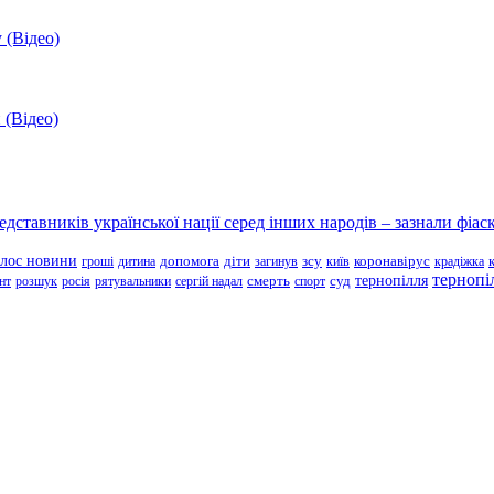
 (Відео)
 (Відео)
ставників української нації серед інших народів – зазнали фіаск
олос новини
зсу
гроші
дитина
допомога
діти
загинув
київ
коронавірус
крадіжка
тернопі
тернопілля
суд
нт
розшук
росія
рятувальники
сергій надал
смерть
спорт