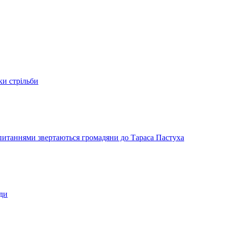
ки стрільби
и питаннями звертаються громадяни до Тараса Пастуха
ади