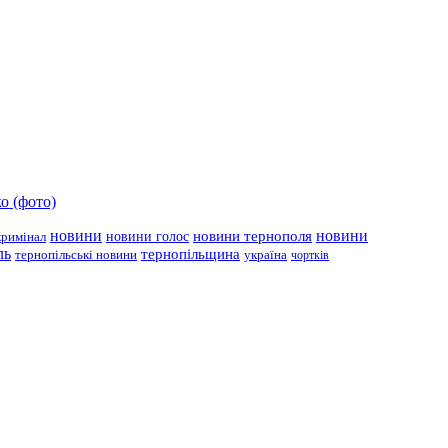
о (фото)
новини
новини тернополя
новини
новини голос
кримінал
ль
тернопільщина
україна
тернопільські новини
чортків