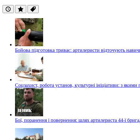
Останні
Популярні
Теги
Бойова підготовка триває: артилеристи відточують навич
Соцзахист, робота установ, культурні ініціативи: з яким
Бої, поранення і повернення: шлях артилериста 44-ї бриг