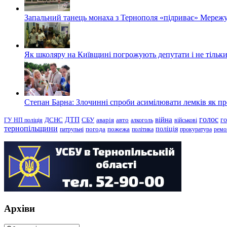
Запальний танець монаха з Тернополя «підриває» Мережу
Як школяру на Київщині погрожують депутати і не тільки
Степан Барна: Злочинні спроби асимілювати лемків як пред
голос
війна
г
ДТП
ГУ НП поліція
ДСНС
СБУ
аварія
авто
алкоголь
військові
тернопільщини
поліція
патрульні
погода
пожежа
політика
прокуратура
ремо
Архіви