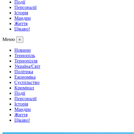
Події
Персоналії
Історія
Мандри
Життя
Цікаво!
Меню
×
Новини
Тернопіль
Тернопілля
Україна/Світ
Політика
Економіка
Суспільство
Кримінал
Події
Персоналії
Історія
Мандри
Життя
Цікаво!