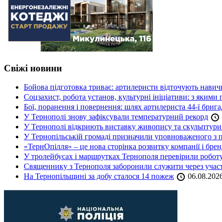
Свіжі новини
Бойова підготовка триває: артилеристи відточують навич
Соцзахист, робота установ, культурні ініціативи: з яким
Бої, поранення і повернення: шлях артилериста 44-ї бриг
У Тернополі знову зафіксували температурний рекорд
У Тернополі відкриють виставку живопису та скульптур
У Тернопільській громаді призначили уповноваженого з п
«ТернОпілля» – це нова сторінка розвитку компанії і бре
У тролейбусах і маршрутках Тернополя перевірили робот
Священнику з Тернополя заборонили служити через участь
На Тернопільщині за добу сталося 14 пожеж
06.08.202