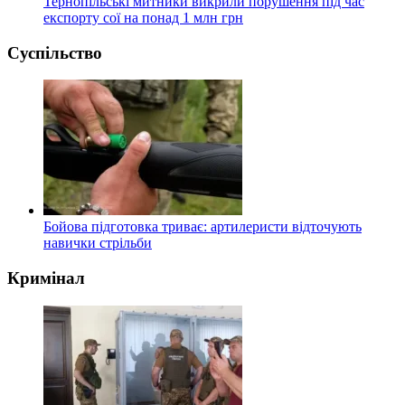
Тернопільські митники викрили порушення під час
експорту сої на понад 1 млн грн
Суспільство
Бойова підготовка триває: артилеристи відточують
навички стрільби
Кримінал