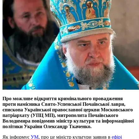
Про можливе вiдкриття кримiнального провадження
проти намiсника Свято-Успенської Почаївської лаври,
єпископа Української православної церкви Московського
патрiархату (УПЦ МП), митрополита Почаївського
Володимира повiдомив мiнiстр культури та iнформацiйної
полiтики України Олександр Ткаченко.
Як iнформує
УМ
, про це мiнiстр культури заявив в
ефiрi