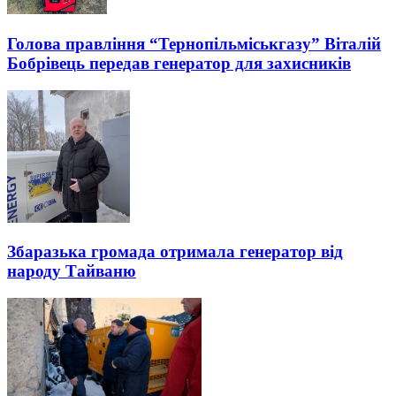
Голова правління “Тернопільміськгазу” Віталій
Бобрівець передав генератор для захисників
Збаразька громада отримала генератор від
народу Тайваню