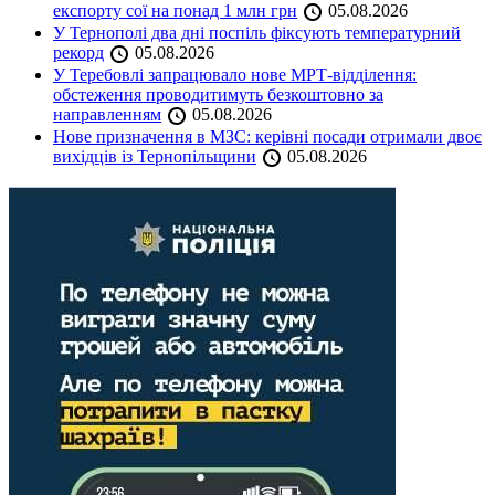
експорту сої на понад 1 млн грн
05.08.2026
У Тернополі два дні поспіль фіксують температурний
рекорд
05.08.2026
У Теребовлі запрацювало нове МРТ-відділення:
обстеження проводитимуть безкоштовно за
направленням
05.08.2026
Нове призначення в МЗС: керівні посади отримали двоє
вихідців із Тернопільщини
05.08.2026