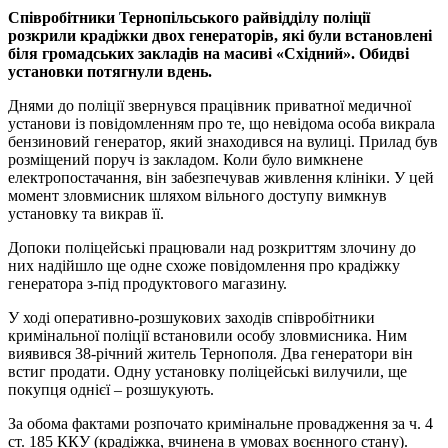
Спiвробiтники Тернопiльського райвiддiлу полiцiї
розкрили крадiжки двох генераторiв, якi були встановленi
бiля громадських закладiв на масивi «Схiдний». Обидвi
установки потягнули вдень.
Днями до полiцiї звернувся працiвник приватної медичної
установи iз повiдомленням про те, що невiдома особа викрала
бензиновий генератор, який знаходився на вулицi. Прилад був
розмiщений поруч iз закладом. Коли було вимкнене
електропостачання, вiн забезпечував живлення клiнiки. У цей
момент зловмисник шляхом вiльного доступу вимкнув
установку та викрав її.
Допоки полiцейськi працювали над розкриттям злочину до
них надiйшло ще одне схоже повiдомлення про крадiжку
генератора з-пiд продуктового магазину.
У ходi оперативно-розшукових заходiв спiвробiтники
кримiнальної полiцiї встановили особу зловмисника. Ним
виявився 38-рiчний житель Тернополя. Два генератори вiн
встиг продати. Одну установку полiцейськi вилучили, ще
покупця однiєї – розшукують.
За обома фактами розпочато кримiнальне провадження за ч. 4
ст. 185 ККУ (крадiжка, вчинена в умовах воєнного стану).