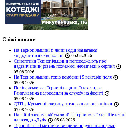
Свіжі новини
На Тернопільщині п’яний водій намагався
«відкупитися» від поліції
05.08.2026
Синоптики Тернопільщини попереджають про
надзвичайний рівень пожежної небезпеки 6 серпня
05.08.2026
На Тернопільщині горів комбайн і 5 гектарів поля
05.08.2026
Поліцейського з Тернопільщини Олександра
Гайдукевича нагородили за службу на фронті
05.08.2026
ДТП у Кременці: людину затисло в салоні автівки
05.08.2026
На війні загинув військовий із Тернополя Олег Шелетин
на псевдо «Дуб»
05.08.2026
Тернопільські митники викрили порушення під час