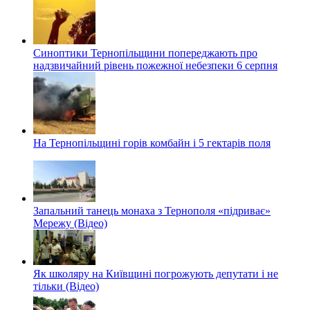
Синоптики Тернопільщини попереджають про
надзвичайний рівень пожежної небезпеки 6 серпня
На Тернопільщині горів комбайн і 5 гектарів поля
Запальний танець монаха з Тернополя «підриває»
Мережу (Відео)
Як школяру на Київщині погрожують депутати і не
тільки (Відео)