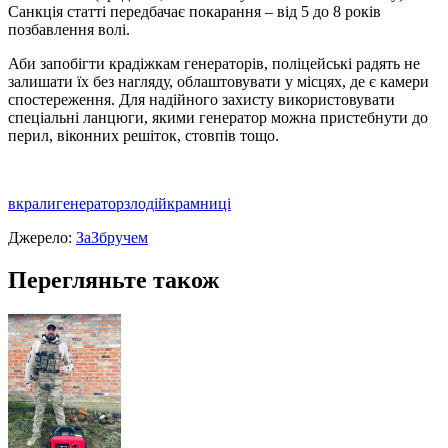
Санкцiя статтi передбачає покарання – вiд 5 до 8 рокiв
позбавлення волi.
Аби запобiгти крадiжкам генераторiв, полiцейськi радять не
залишати їх без нагляду, облаштовувати у мiсцях, де є камери
спостереження. Для надiйного захисту використовувати
спецiальнi ланцюги, якими генератор можна пристебнути до
перил, вiконних решiток, стовпiв тощо.
вкрали
генератор
злодій
крамниці
Джерело:
ЗаЗбручем
Перегляньте також