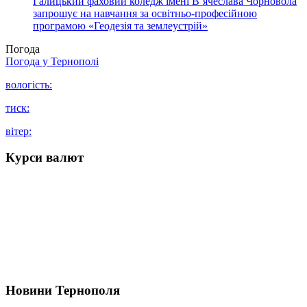
Галицький фаховий коледж імені В’ячеслава Чорновола
запрошує на навчання за освітньо-професійною
програмою «Геодезія та землеустрій»
Погода
Погода у
Тернополі
вологість:
тиск:
вітер:
Курси валют
Новини Тернополя