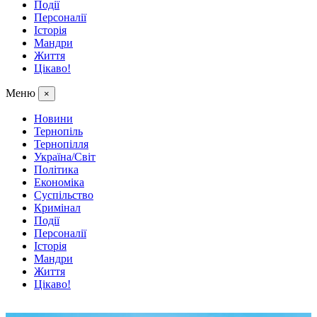
Події
Персоналії
Історія
Мандри
Життя
Цікаво!
Меню
×
Новини
Тернопіль
Тернопілля
Україна/Світ
Політика
Економіка
Суспільство
Кримінал
Події
Персоналії
Історія
Мандри
Життя
Цікаво!