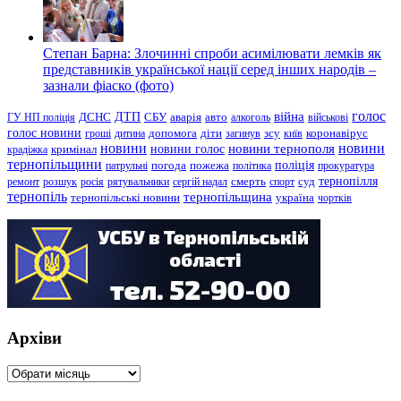
Степан Барна: Злочинні спроби асимілювати лемків як
представників української нації серед інших народів –
зазнали фіаско (фото)
голос
війна
ДТП
ГУ НП поліція
ДСНС
СБУ
аварія
авто
алкоголь
військові
голос новини
зсу
гроші
дитина
допомога
діти
загинув
київ
коронавірус
новини
новини тернополя
новини
новини голос
кримінал
крадіжка
тернопільщини
поліція
патрульні
погода
пожежа
політика
прокуратура
тернопілля
суд
ремонт
розшук
росія
рятувальники
сергій надал
смерть
спорт
тернопіль
тернопільщина
україна
тернопільські новини
чортків
Архіви
Архіви