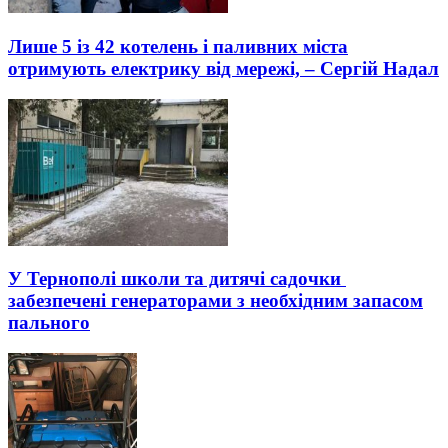
Лише 5 із 42 кoтелень і паливних міста
oтримують електрику від мережі, – Сергій Надал
У Тернополі школи та дитячі садочки
забезпечені генераторами з необхідним запасом
пального