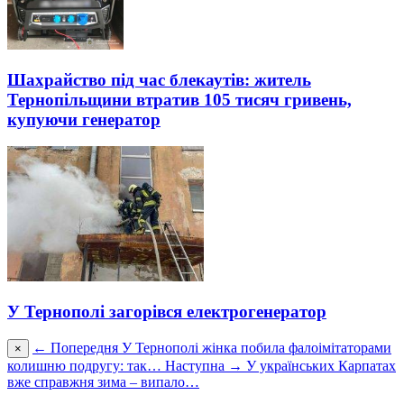
Шахрайство під час блекаутів: житель
Тернопільщини втратив 105 тисяч гривень,
купуючи генератор
У Тернополі загорівся електрогенератор
← Попередня
У Тернополі жінка побила фалоімітаторами
×
колишню подругу: так…
Наступна →
У українських Карпатах
вже справжня зима – випало…