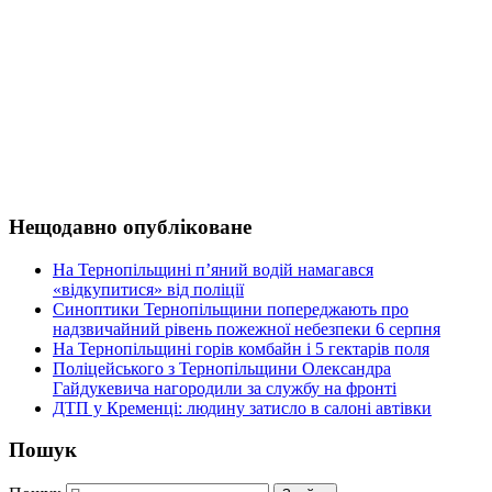
Нещодавно опубліковане
На Тернопільщині п’яний водій намагався
«відкупитися» від поліції
Синоптики Тернопільщини попереджають про
надзвичайний рівень пожежної небезпеки 6 серпня
На Тернопільщині горів комбайн і 5 гектарів поля
Поліцейського з Тернопільщини Олександра
Гайдукевича нагородили за службу на фронті
ДТП у Кременці: людину затисло в салоні автівки
Пошук