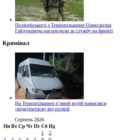
Поліцейського з Тернопільщини Олександра
Гайдукевича нагородили за службу на фронті
Кримінал
На Тернопільщині п’яний водій намагався
«відкупитися» від поліції
Серпень 2026
Пн
Вт
Ср
Чт
Пт
Сб
Нд
1
2
3
4
5
6
7
8
9