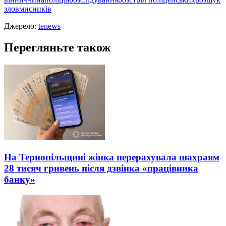
зловмисників
Джерело:
tenews
Перегляньте також
На Тернопільщині жінка перерахувала шахраям
28 тисяч гривень після дзвінка «працівника
банку»