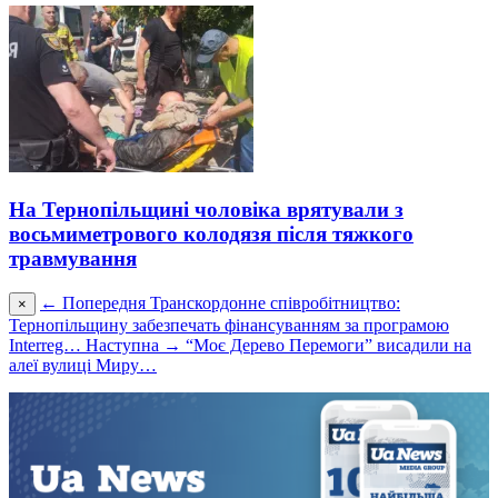
На Тернопільщині чоловіка врятували з
восьмиметрового колодязя після тяжкого
травмування
← Попередня
Транскордонне співробітництво:
×
Тернопільщину забезпечать фінансуванням за програмою
Interreg…
Наступна →
“Моє Дерево Перемоги” висадили на
алеї вулиці Миру…