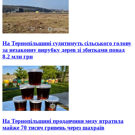
На Тернопільщині судитимуть сільського голову
за незаконну вирубку дерев зі збитками понад
8,2 млн грн
На Тернопільщині продавчиня меду втратила
майже 70 тисяч гривень через шахраїв