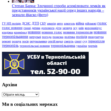
Степан Барна: Злочинні спроби асимілювати лемків як
представників української нації серед інших народів –
зазнали фіаско (фото)
голос
війна
ДТП
ГУ НП поліція
ДСНС
СБУ
аварія
авто
алкоголь
військові
голос новини
зсу
гроші
дитина
допомога
діти
загинув
київ
коронавірус
новини
новини тернополя
новини
новини голос
кримінал
крадіжка
тернопільщини
поліція
патрульні
погода
пожежа
політика
прокуратура
тернопілля
суд
ремонт
розшук
росія
рятувальники
сергій надал
смерть
спорт
тернопіль
тернопільщина
україна
тернопільські новини
чортків
Архіви
Архіви
Ми в соціальних мережах