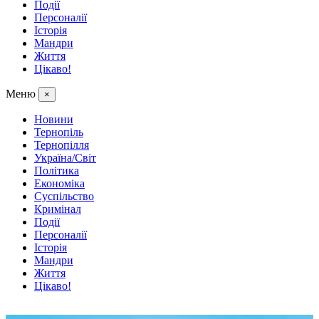
Події
Персоналії
Історія
Мандри
Життя
Цікаво!
Меню
×
Новини
Тернопіль
Тернопілля
Україна/Світ
Політика
Економіка
Суспільство
Кримінал
Події
Персоналії
Історія
Мандри
Життя
Цікаво!