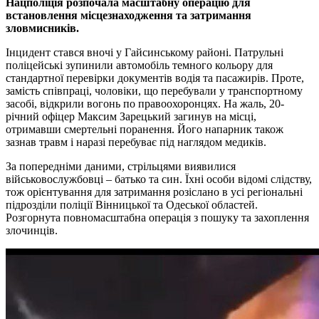
Нацполiцiя розпочала масштабну операцiю для
встановлення мiсцезнаходження та затримання
зловмисникiв.
Iнцидент стався вночi у Гайсинському районi. Патрульнi
полiцейськi зупинили автомобiль темного кольору для
стандартної перевiрки документiв водiя та пасажирiв. Проте,
замiсть спiвпрацi, чоловiки, що перебували у транспортному
засобi, вiдкрили вогонь по правоохоронцях. На жаль, 20-
рiчний офiцер Максим Зарецький загинув на мiсцi,
отримавши смертельнi поранення. Його напарник також
зазнав травм i наразi перебуває пiд наглядом медикiв.
За попереднiми даними, стрiльцями виявилися
вiйськовослужбовцi – батько та син. Їхнi особи вiдомi слiдству,
тож орiєнтування для затримання розiслано в усi регiональнi
пiдроздiли полiцiї Вiнницької та Одеської областей.
Розгорнута повномасштабна операцiя з пошуку та захоплення
злочинцiв.