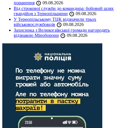
поранення
09.08.2026
Від строкової служби до командира: бойовий шлях
гвардійця з Тернопільщини
09.08.2026
У Тернопільському ТЦК відзначили трьох
військовослужбовців
09.08.2026
Захисника з Великогаївської громади нагородять
відзнакою Міноборони
09.08.2026