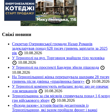
Свіжі новини
Секретар Озернянської громади Назар Романів
задекларував понад 628 тисяч гривень зарплати за 2025
рік
10.08.2026
У Тернополі на вул. Торговиця знайшли тіло чоловіка
10.08.2026
У Тернополі на проспекті Бандери збили пішохода
10.08.2026
На Тернопільщині жінка перерахувала шахраям 28 тисяч
гривень після дзвінка «працівника банку»
10.08.2026
У Тернополі компенсують небаланс води: що це означає
для мешканців
10.08.2026
Тернопільщина за сім місяців спрямувала понад 1,6 млрд
грн військового збору
10.08.2026
«Всюди разом»: історія братів-десантників із
Тернопільщини, які разом пройшли фронт і важкі