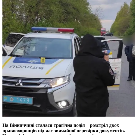
На Вiнниччинi сталася трагiчна подiя – розстрiл двох
правоохоронцiв пiд час звичайної перевiрки документiв.