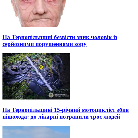
На Тернопільщині безвісти зник чоловік із
серйозними порушеннями зору
На Тернопільщині 15-річний мотоцикліст збив
пішохода: до лікарні потрапили троє людей