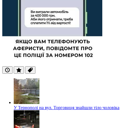
Останні
Популярні
Теги
У Тернополі на вул. Торговиця знайшли тіло чоловіка