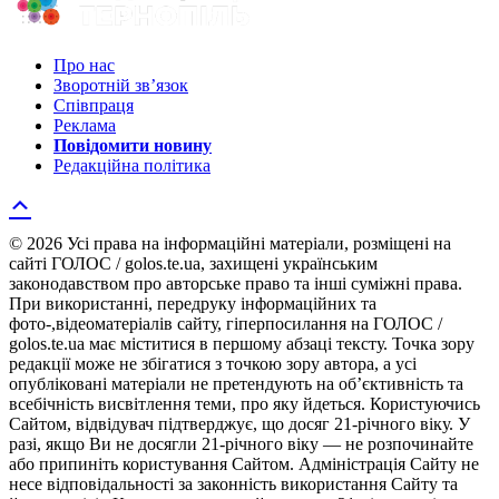
Про нас
Зворотній зв’язок
Співпраця
Реклама
Повідомити новину
Редакційна політика
© 2026 Усі права на інформаційні матеріали, розміщені на
сайті ГОЛОС / golos.te.ua, захищені українським
законодавством про авторське право та інші суміжні права.
При використанні, передруку інформаційних та
фото-,відеоматеріалів сайту, гіперпосилання на ГОЛОС /
golos.te.ua має міститися в першому абзаці тексту. Точка зору
редакції може не збігатися з точкою зору автора, а усі
опубліковані матеріали не претендують на об’єктивність та
всебічність висвітлення теми, про яку йдеться. Користуючись
Сайтом, відвідувач підтверджує, що досяг 21-річного віку. У
разі, якщо Ви не досягли 21-річного віку — не розпочинайте
або припиніть користування Сайтом. Адміністрація Сайту не
несе відповідальності за законність використання Сайту та