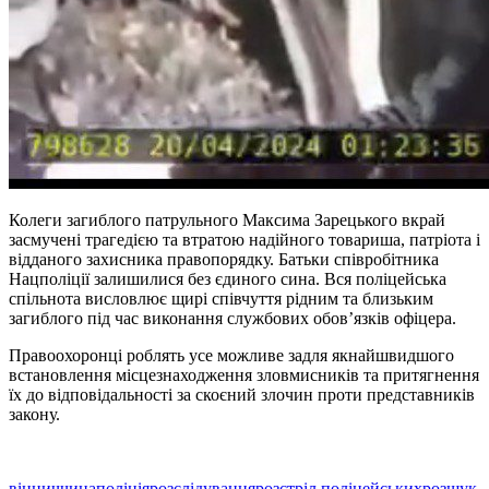
Колеги загиблого патрульного Максима Зарецького вкрай
засмученi трагедiєю та втратою надiйного товариша, патрiота i
вiдданого захисника правопорядку. Батьки спiвробiтника
Нацполiцiї залишилися без єдиного сина. Вся полiцейська
спiльнота висловлює щирi спiвчуття рiдним та близьким
загиблого пiд час виконання службових обов’язкiв офiцера.
Правоохоронцi роблять усе можливе задля якнайшвидшого
встановлення мiсцезнаходження зловмисникiв та притягнення
їх до вiдповiдальностi за скоєний злочин проти представникiв
закону.
вінниччина
поліція
розслідування
розстріл поліцейських
розшук