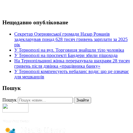
Нещодавно опубліковане
Секретар Озернянської громади Назар Романів
задекларував понад 628 тисяч гривень зарплати за 2025
рік
У Тернополі на вул. Торговиця знайшли тіло чоловіка
У Тернополі на проспекті Бандери збили пішохода
На Тернопільщині жінка перерахувала шахраям 28 тисяч
гривень після дзвінка «працівника банку»
У Тернополі компенсують небаланс води: що це означає
для мешканців
Пошук
Пошук
Знайти