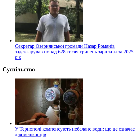
Секретар Озернянської громади Назар Романів
задекларував понад 628 тисяч гривень зарплати за 2025
рік
Суспільство
У Тернополі компенсують небаланс води: що це означає
для мешканців