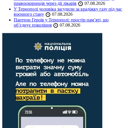
правоохоронців через дії лікарів
07.08.2026
У Тернополі чоловіка засудили за крадіжку газу під час
воєнного стану
07.08.2026
Пантеон Героїв у Тернополі: простір пам’яті, що
об’єднує покоління
07.08.2026