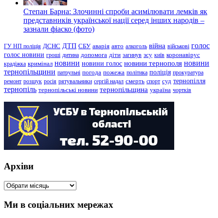
Степан Барна: Злочинні спроби асимілювати лемків як
представників української нації серед інших народів –
зазнали фіаско (фото)
голос
війна
ДТП
ГУ НП поліція
ДСНС
СБУ
аварія
авто
алкоголь
військові
голос новини
зсу
гроші
дитина
допомога
діти
загинув
київ
коронавірус
новини
новини тернополя
новини
новини голос
кримінал
крадіжка
тернопільщини
поліція
патрульні
погода
пожежа
політика
прокуратура
тернопілля
суд
ремонт
розшук
росія
рятувальники
сергій надал
смерть
спорт
тернопіль
тернопільщина
україна
тернопільські новини
чортків
Архіви
Архіви
Ми в соціальних мережах