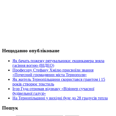
Нещодавно опубліковане
Як бачать пожежу рятувальники: екшнкамера зняла
гасіння вогню (ВІДЕО)
Професору Стефану Хмілю присвоїли звання
«Почесний громадянин міста Тернополя»
Як житель Тернопільщини скористався грантом і 15
років створює текстиль
Ігор Гуда отримав відзнаку «Візіонер сучасної
будівельної галузі»
На Тернопільщині у вихідні буде до 28 градусів тепла
Пошук