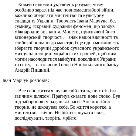
– Кожен свідомий українець розуміє, чому
особливо зараз, під час повномасштабної війни,
важливо оберігати мистецтво та культурну
спадщину України. Творчість Івана Марчука, без
сумніву, яскравий художній феномен, що здобув
міжнародне визнання. Монети, присвячені його
візіонерській творчості, – знак нашої вдячності та
глибокої пошани до маестро і ще одна можливість
зберегти творчий доробок сучасного українського
митця на площині українських грошей, щоб ним
могли насолодитися майбутні покоління України
та світу, – наголосив Голова Національного банку
Андрій Пишний.
Іван Марчук розповів:
– Все своє життя я шукав свій стиль, не хотів іти
звичним шляхом. Прагнув сказати нове слово. Був
під забороною у радянські часи. Але постійно
творив, не шкодував себе. Бо життя коротке, а
мистецтво – вічне. Не бійтеся шукати своє,
досліджувати, творіть, мрійте!