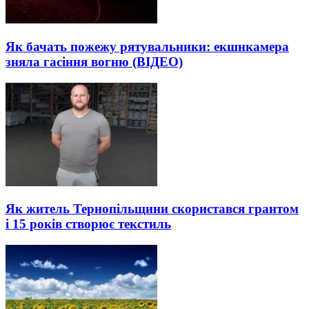
Як бачать пожежу рятувальники: екшнкамера
зняла гасіння вогню (ВІДЕО)
Як житель Тернопільщини скористався грантом
і 15 років створює текстиль