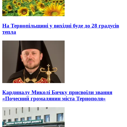
На Тернопільщині у вихідні буде до 28 градусів
тепла
Кардиналу Миколі Бичку присвоїли звання
«Почесний громадянин міста Тернополя»