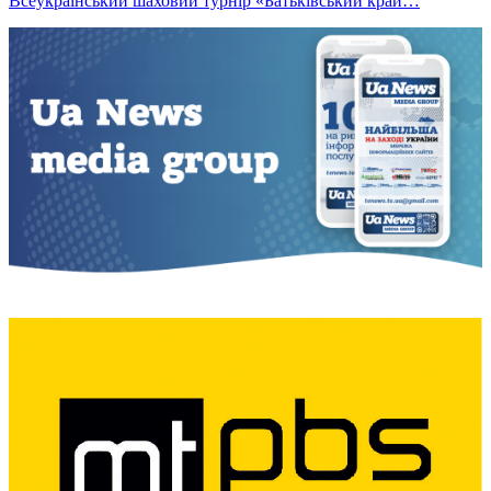
Всеукраїнський шаховий турнір «Батьківський край…