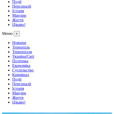
Події
Персоналії
Історія
Мандри
Життя
Цікаво!
Меню
×
Новини
Тернопіль
Тернопілля
Україна/Світ
Політика
Економіка
Суспільство
Кримінал
Події
Персоналії
Історія
Мандри
Життя
Цікаво!