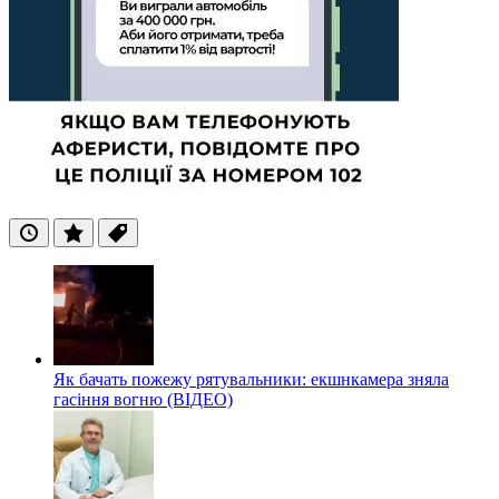
Останні
Популярні
Теги
Як бачать пожежу рятувальники: екшнкамера зняла
гасіння вогню (ВІДЕО)