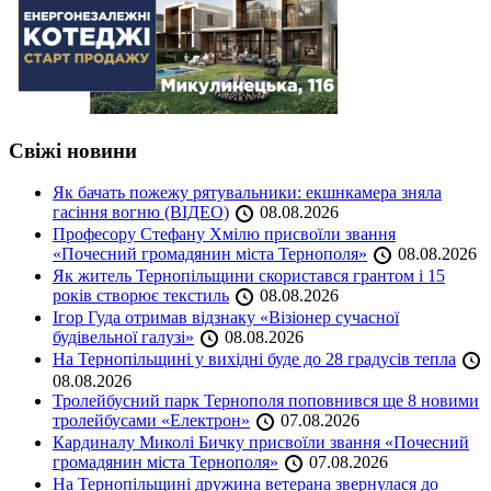
Свіжі новини
Як бачать пожежу рятувальники: екшнкамера зняла
гасіння вогню (ВІДЕО)
08.08.2026
Професору Стефану Хмілю присвоїли звання
«Почесний громадянин міста Тернополя»
08.08.2026
Як житель Тернопільщини скористався грантом і 15
років створює текстиль
08.08.2026
Ігор Гуда отримав відзнаку «Візіонер сучасної
будівельної галузі»
08.08.2026
На Тернопільщині у вихідні буде до 28 градусів тепла
08.08.2026
Тролейбусний парк Тернополя поповнився ще 8 новими
тролейбусами «Електрон»
07.08.2026
Кардиналу Миколі Бичку присвоїли звання «Почесний
громадянин міста Тернополя»
07.08.2026
На Тернопільщині дружина ветерана звернулася до