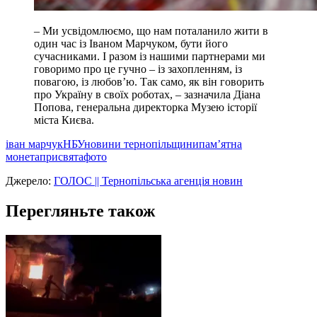
– Ми усвідомлюємо, що нам поталанило жити в
один час із Іваном Марчуком, бути його
сучасниками. І разом із нашими партнерами ми
говоримо про це гучно – із захопленням, із
повагою, із любов’ю. Так само, як він говорить
про Україну в своїх роботах, – зазначила Діана
Попова, генеральна директорка Музею історії
міста Києва.
іван марчук
НБУ
новини тернопільщини
пам’ятна
монета
присвята
фото
Джерело:
ГОЛОС || Тернопільська агенція новин
Перегляньте також