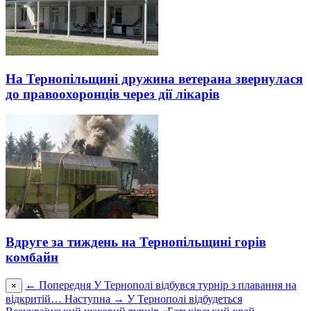
На Тернопільщині дружина ветерана звернулася
до правоохоронців через дії лікарів
Вдруге за тиждень на Тернопільщині горів
комбайн
← Попередня
У Тернополі відбувся турнір з плавання на
×
відкритій…
Наступна →
У Тернополі відбудеться