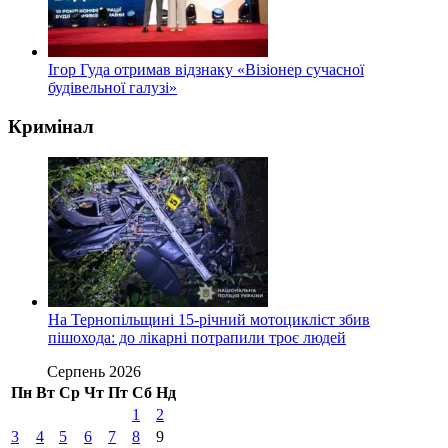
Ігор Гуда отримав відзнаку «Візіонер сучасної
будівельної галузі»
Кримінал
На Тернопільщині 15-річний мотоцикліст збив
пішохода: до лікарні потрапили троє людей
Серпень 2026
Пн
Вт
Ср
Чт
Пт
Сб
Нд
1
2
3
4
5
6
7
8
9