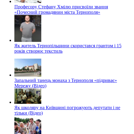
Професору Стефану Хмілю присвоїли звання
«Почесний громадянин міста Тернополя»
Як житель Тернопільщини скористався грантом і 15
років створює текстиль
Запальний танець монаха з Тернополя «підриває»
Мережу (Відео)
Як школяру на Київщині погрожують депутати і не
тільки (Відео)