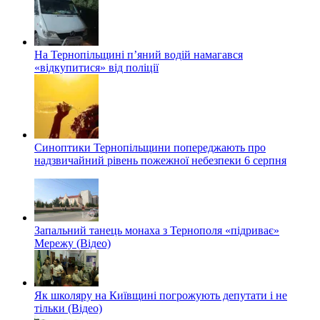
На Тернопільщині п’яний водій намагався
«відкупитися» від поліції
Синоптики Тернопільщини попереджають про
надзвичайний рівень пожежної небезпеки 6 серпня
Запальний танець монаха з Тернополя «підриває»
Мережу (Відео)
Як школяру на Київщині погрожують депутати і не
тільки (Відео)