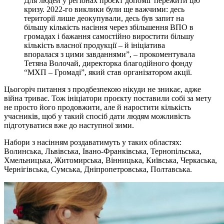
Для людей у регiонах проєкт допомiг пережити цю
кризу. 2022-го виклики були ще важчими: десь
територiї лише деокупували, десь був запит на
бiльшу кiлькiсть насiння через збiльшення ВПО в
громадах i бажання самостiйно виростити бiльшу
кiлькiсть власної продукцiї – й iнiцiатива
впоралася з цими завданнями”, – прокоментувала
Тетяна Волочай, директорка благодiйного фонду
“МХП – Громадi”, який став органiзатором акцiї.
Цьогорiч питання з продбезпекою нiкуди не зникає, адже
вiйна триває. Тож iнiцiатори проєкту поставили собi за мету
не просто його продовжити, але й наростити кiлькiсть
учасникiв, щоб у такий спосiб дати людям можливiсть
пiдготуватися вже до наступної зими.
Набори з насiнням роздаватимуть у таких областях:
Волинська, Львiвська, Iвано-Франкiвська, Тернопiльська,
Хмельницька, Житомирська, Вiнницька, Київська, Черкаська,
Чернiгiвська, Сумська, Днiпропетровська, Полтавська.