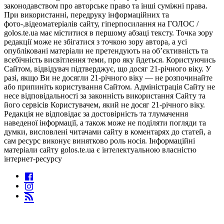
законодавством про авторське право та інші суміжні права.
При використанні, передруку інформаційних та
фото-,відеоматеріалів сайту, гіперпосилання на ГОЛОС /
golos.te.ua має міститися в першому абзаці тексту. Точка зору
редакції може не збігатися з точкою зору автора, а усі
опубліковані матеріали не претендують на об’єктивність та
всебічність висвітлення теми, про яку йдеться. Користуючись
Сайтом, відвідувач підтверджує, що досяг 21-річного віку. У
разі, якщо Ви не досягли 21-річного віку — не розпочинайте
або припиніть користування Сайтом. Адміністрація Сайту не
несе відповідальності за законність використання Сайту та
його сервісів Користувачем, який не досяг 21-річного віку.
Редакція не відповідає за достовірність та тлумачення
наведеної інформації, а також може не поділяти погляди та
думки, висловлені читачами сайту в коментарях до статей, а
сам ресурс виконує винятково роль носія. Інформаційні
матеріали сайту golos.te.ua є інтелектуальною власністю
інтернет-ресурсу