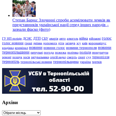
Степан Барна: Злочинні спроби асимілювати лемків як
представників української нації серед інших народів –
зазнали фіаско (фото)
голос
війна
ДТП
ГУ НП поліція
ДСНС
СБУ
аварія
авто
алкоголь
військові
голос новини
зсу
гроші
дитина
допомога
діти
загинув
київ
коронавірус
новини
новини тернополя
новини
новини голос
кримінал
крадіжка
тернопільщини
поліція
патрульні
погода
пожежа
політика
прокуратура
тернопілля
суд
ремонт
розшук
росія
рятувальники
сергій надал
смерть
спорт
тернопіль
тернопільщина
україна
тернопільські новини
чортків
Архіви
Архіви