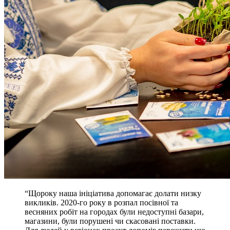
“Щороку наша iнiцiатива допомагає долати низку
викликiв. 2020-го року в розпал посiвної та
весняних робiт на городах були недоступнi базари,
магазини, були порушенi чи скасованi поставки.