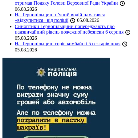
отримав Подяку Голови Верховної Ради України
06.08.2026
На Тернопільщині п’яний водій намагався
«відкупитися» від поліції
05.08.2026
Синоптики Тернопільщини попереджають про
надзвичайний рівень пожежної небезпеки 6 серпня
05.08.2026
На Тернопільщині горів комбайн і 5 гектарів поля
05.08.2026