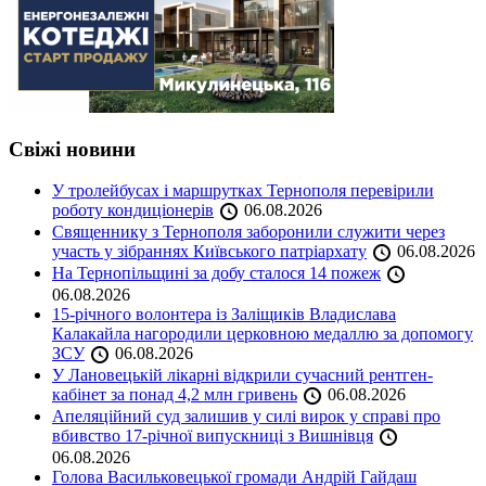
Свіжі новини
У тролейбусах і маршрутках Тернополя перевірили
роботу кондиціонерів
06.08.2026
Священнику з Тернополя заборонили служити через
участь у зібраннях Київського патріархату
06.08.2026
На Тернопільщині за добу сталося 14 пожеж
06.08.2026
15-річного волонтера із Заліщиків Владислава
Калакайла нагородили церковною медаллю за допомогу
ЗСУ
06.08.2026
У Лановецькій лікарні відкрили сучасний рентген-
кабінет за понад 4,2 млн гривень
06.08.2026
Апеляційний суд залишив у силі вирок у справі про
вбивство 17-річної випускниці з Вишнівця
06.08.2026
Голова Васильковецької громади Андрій Гайдаш