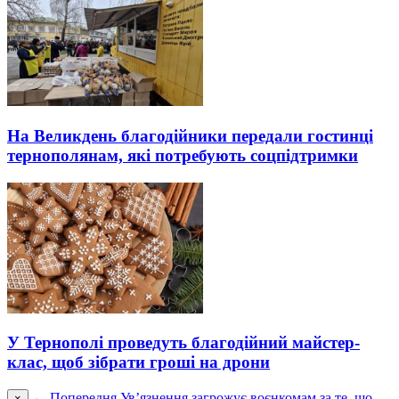
На Великдень благодійники передали гостинці
тернополянам, які потребують соцпідтримки
У Тернополі проведуть благодійний майстер-
клас, щоб зібрати гроші на дрони
← Попередня
Ув’язнення загрожує воєнкомам за те, що
×