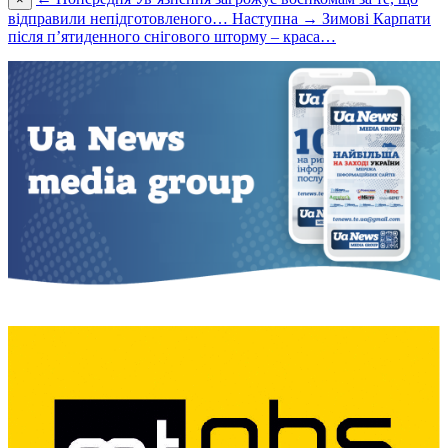
відправили непідготовленого…
Наступна →
Зимові Карпати
після п’ятиденного снігового шторму – краса…