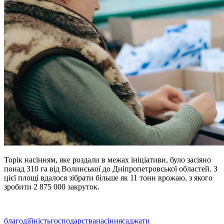
Торiк насiнням, яке роздали в межах iнiцiативи, було засiяно
понад 310 га вiд Волинської до Днiпропетровської областей. З
цiєї площi вдалося зiбрати бiльше як 11 тонн врожаю, з якого
зробити 2 875 000 закруток.
благодійність
господарства
насіння
саджати