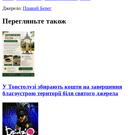
Джерело:
Правий Берег
Перегляньте також
У Товстолузі збирають кошти на завершення
благоустрою території біля святого джерела