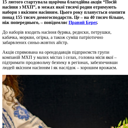
15 лютого стартувала щорiчна благодiйна акцiя “Посiй
насiння з МХП”, в межах якої тисячi родин отримують
набори з якiсним насiнням. Цього року планується охопити
понад 155 тисяч домогосподарств. Це – на 40 тисяч бiльше,
нiж попереднього, – повідомляє
Правий Берег
.
До наборiв входить насiння буряка, редиски, петрушки,
кабачка, моркви, огiрка, а також сумiш патрiотично
забарвлених синьо-жовтих айстр.
Акцiя спрямована на орендодавцiв пiдприємств групи
компанiй МХП у малих мiстах i селах, головна мiсiя якої –
пiдтримати продовольчу безпеку в регiонах, забезпечивши
людей якiсним насiнням i як наслiдок – хорошим врожаєм.