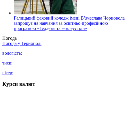
Галицький фаховий коледж імені В’ячеслава Чорновола
запрошує на навчання за освітньо-професійною
програмою «Геодезія та землеустрій»
Погода
Погода у
Тернополі
вологість:
тиск:
вітер:
Курси валют