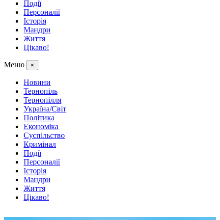
Події
Персоналії
Історія
Мандри
Життя
Цікаво!
Меню
×
Новини
Тернопіль
Тернопілля
Україна/Світ
Політика
Економіка
Суспільство
Кримінал
Події
Персоналії
Історія
Мандри
Життя
Цікаво!