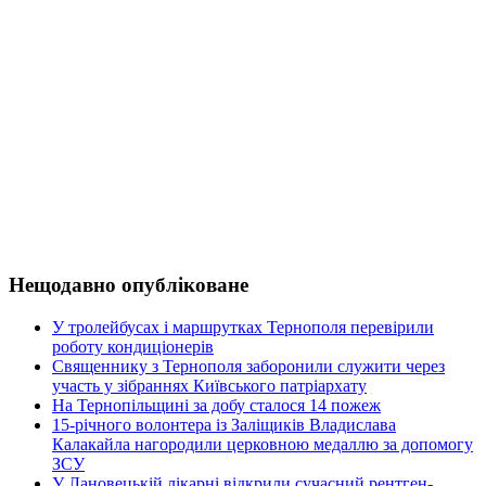
Нещодавно опубліковане
У тролейбусах і маршрутках Тернополя перевірили
роботу кондиціонерів
Священнику з Тернополя заборонили служити через
участь у зібраннях Київського патріархату
На Тернопільщині за добу сталося 14 пожеж
15-річного волонтера із Заліщиків Владислава
Калакайла нагородили церковною медаллю за допомогу
ЗСУ
У Лановецькій лікарні відкрили сучасний рентген-