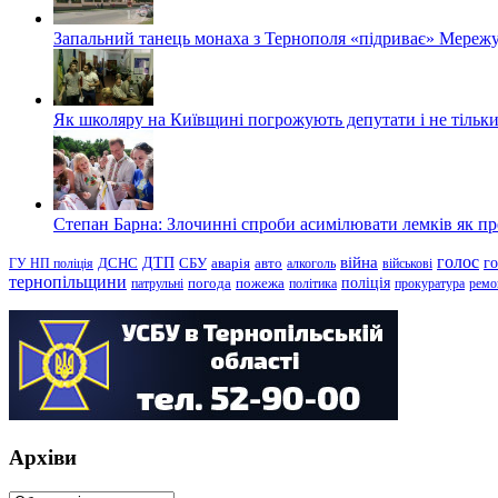
Запальний танець монаха з Тернополя «підриває» Мережу
Як школяру на Київщині погрожують депутати і не тільки
Степан Барна: Злочинні спроби асимілювати лемків як пред
голос
війна
г
ДТП
ГУ НП поліція
ДСНС
СБУ
аварія
авто
алкоголь
військові
тернопільщини
поліція
патрульні
погода
пожежа
політика
прокуратура
ремо
Архіви