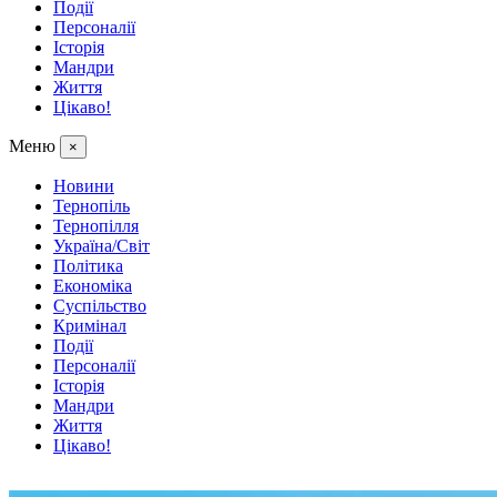
Події
Персоналії
Історія
Мандри
Життя
Цікаво!
Меню
×
Новини
Тернопіль
Тернопілля
Україна/Світ
Політика
Економіка
Суспільство
Кримінал
Події
Персоналії
Історія
Мандри
Життя
Цікаво!