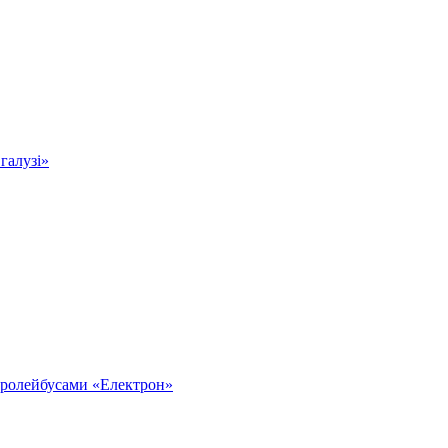
 галузі»
тролейбусами «Електрон»