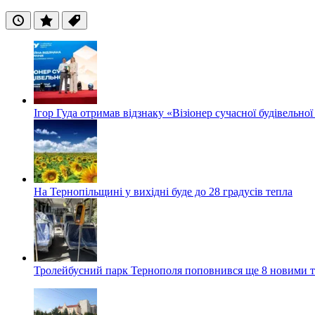
Останні
Популярні
Теги
Ігор Гуда отримав відзнаку «Візіонер сучасної будівельної
На Тернопільщині у вихідні буде до 28 градусів тепла
Тролейбусний парк Тернополя поповнився ще 8 новими 