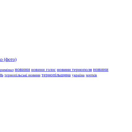
о (фото)
новини
новини тернополя
новини
новини голос
кримінал
ль
тернопільщина
україна
тернопільські новини
чортків