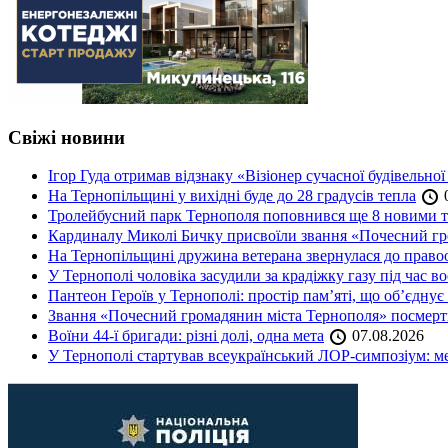
Свіжі новини
Ігор Гуда отримав відзнаку «Візіонер сучасної будівельної
На Тернопільщині у вихідні буде до 28 градусів тепла
0
Тролейбусний парк Тернополя поповнився ще 8 новими 
Кардиналу Миколі Бичку присвоїли звання «Почесний гр
На Тернопільщині дружина ветерана звернулася до правоох
У Тернополі чоловіка засудили за крадіжку газу під час в
Пантеон Героїв у Тернополі: простір пам’яті, що об’єднує
Звання «Почесний громадянин міста Тернополя» посмерт
Воїни 44-ї бригади: різні долі, одна мета
07.08.2026
У Тернополі стартував всеукраїнський ЛОР-симпозіум: ме