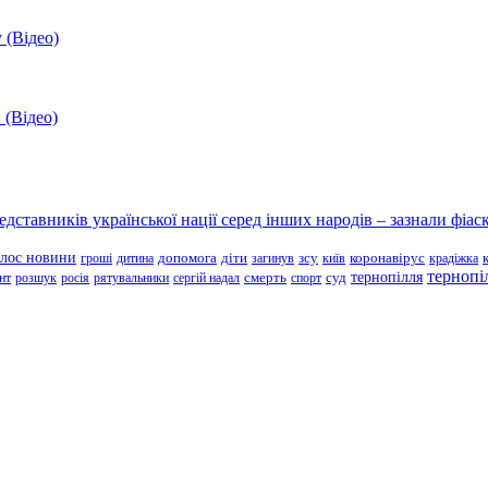
 (Відео)
 (Відео)
ставників української нації серед інших народів – зазнали фіаск
олос новини
зсу
гроші
дитина
допомога
діти
загинув
київ
коронавірус
крадіжка
тернопі
тернопілля
суд
нт
розшук
росія
рятувальники
сергій надал
смерть
спорт