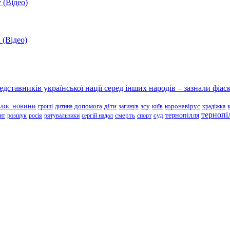
 (Відео)
 (Відео)
ставників української нації серед інших народів – зазнали фіаск
олос новини
зсу
гроші
дитина
допомога
діти
загинув
київ
коронавірус
крадіжка
тернопі
тернопілля
суд
нт
розшук
росія
рятувальники
сергій надал
смерть
спорт