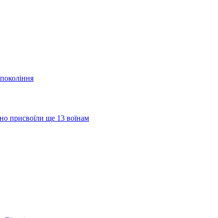
 покоління
но присвоїли ще 13 воїнам