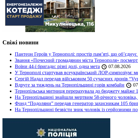
Свіжі новини
Пантеон Героїв у Тернополі: простір пам’яті, що об’єднує
Звання «Почесний громадянин міста Тернополя» посмерт
Воїни 44-ї бригади: різні долі, одна мета
07.08.2026
У Тернополі стартував всеукраїнський ЛОР-симпозіум: ме
Сергій Надал передав військовим 50 сучасних дронів “Vyr
Вдруге за тиждень на Тернопільщині горів комбайн
07
Тернопільська митниця перерахувала до бюджету майже 1
На Тернопільщині знайшли мертвим 58-річного чоловіка, 
Фонд “Подоляни” передав генератор захисникам 105 бри
На Тернопільщині безвісти зник чоловік із серйозними 