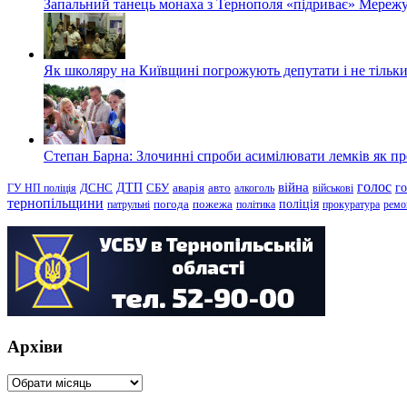
Запальний танець монаха з Тернополя «підриває» Мережу
Як школяру на Київщині погрожують депутати і не тільки
Степан Барна: Злочинні спроби асимілювати лемків як пред
голос
війна
г
ДТП
ГУ НП поліція
ДСНС
СБУ
аварія
авто
алкоголь
військові
тернопільщини
поліція
патрульні
погода
пожежа
політика
прокуратура
ремо
Архіви
Архіви