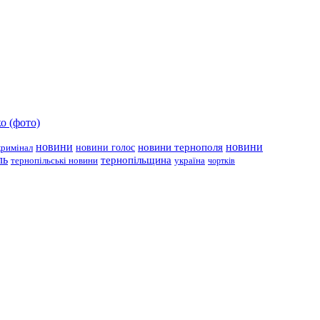
о (фото)
новини
новини тернополя
новини
новини голос
кримінал
ль
тернопільщина
україна
тернопільські новини
чортків