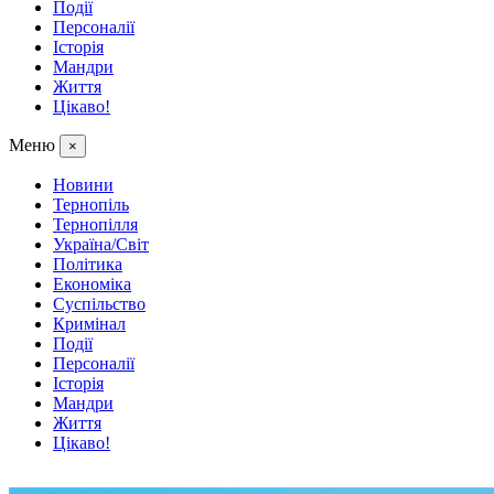
Події
Персоналії
Історія
Мандри
Життя
Цікаво!
Меню
×
Новини
Тернопіль
Тернопілля
Україна/Світ
Політика
Економіка
Суспільство
Кримінал
Події
Персоналії
Історія
Мандри
Життя
Цікаво!