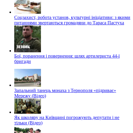
Соцзахист, робота установ, культурні ініціативи: з якими
питаннями звертаються громадяни до Тараса Пастуха
Бої, поранення і повернення: шлях артилериста 44-ї
бригади
Запальний танець монаха з Тернополя «підриває»
Мережу (Відео)
Як школяру на Київщині погрожують депутати і не
тільки (Відео)