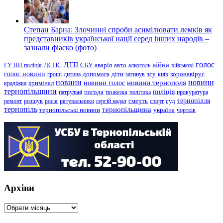
Степан Барна: Злочинні спроби асимілювати лемків як
представників української нації серед інших народів –
зазнали фіаско (фото)
голос
війна
ДТП
ГУ НП поліція
ДСНС
СБУ
аварія
авто
алкоголь
військові
голос новини
зсу
гроші
дитина
допомога
діти
загинув
київ
коронавірус
новини
новини тернополя
новини
новини голос
кримінал
крадіжка
тернопільщини
поліція
патрульні
погода
пожежа
політика
прокуратура
тернопілля
суд
ремонт
розшук
росія
рятувальники
сергій надал
смерть
спорт
тернопіль
тернопільщина
україна
тернопільські новини
чортків
Архіви
Архіви