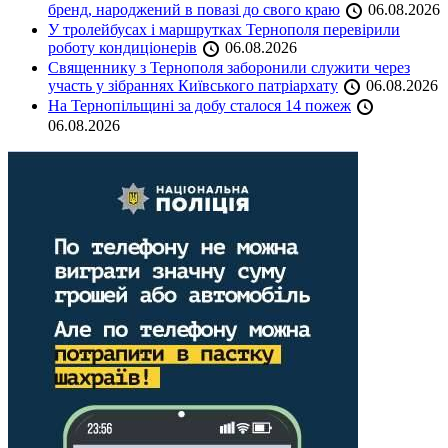
бренд, народжений в повазі до свого краю
06.08.2026
У тролейбусах і маршрутках Тернополя перевірили
роботу кондиціонерів
06.08.2026
Священнику з Тернополя заборонили служити через
участь у зібраннях Київського патріархату
06.08.2026
На Тернопільщині за добу сталося 14 пожеж
06.08.2026