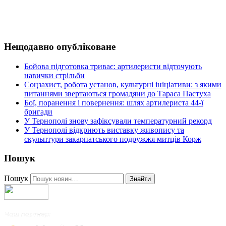
Нещодавно опубліковане
Бойова підготовка триває: артилеристи відточують
навички стрільби
Соцзахист, робота установ, культурні ініціативи: з якими
питаннями звертаються громадяни до Тараса Пастуха
Бої, поранення і повернення: шлях артилериста 44-ї
бригади
У Тернополі знову зафіксували температурний рекорд
У Тернополі відкриють виставку живопису та
скульптури закарпатського подружжя митців Корж
Пошук
Пошук
Знайти