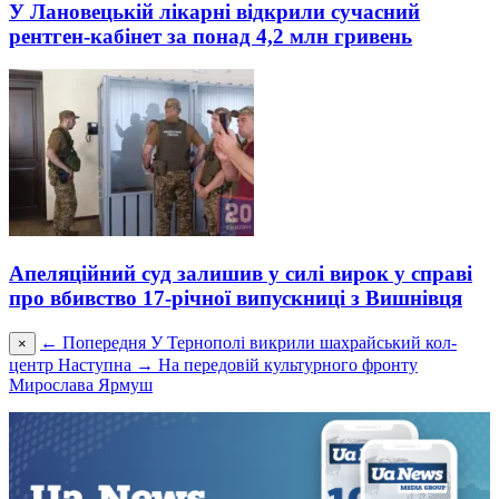
У Лановецькій лікарні відкрили сучасний
рентген-кабінет за понад 4,2 млн гривень
Апеляційний суд залишив у силі вирок у справі
про вбивство 17-річної випускниці з Вишнівця
← Попередня
У Тернополі викрили шахрайський кол-
×
центр
Наступна →
На передовій культурного фронту
Мирослава Ярмуш