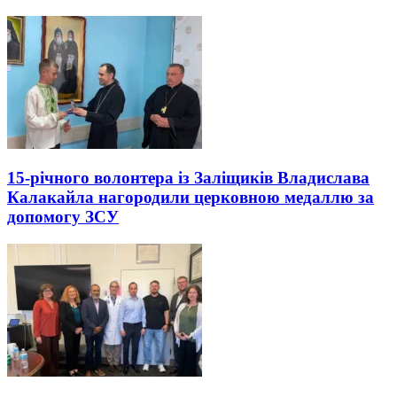
15-річного волонтера із Заліщиків Владислава
Калакайла нагородили церковною медаллю за
допомогу ЗСУ