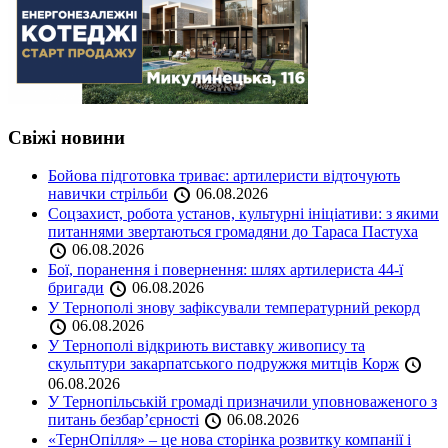
Свіжі новини
Бойова підготовка триває: артилеристи відточують
навички стрільби
06.08.2026
Соцзахист, робота установ, культурні ініціативи: з якими
питаннями звертаються громадяни до Тараса Пастуха
06.08.2026
Бої, поранення і повернення: шлях артилериста 44-ї
бригади
06.08.2026
У Тернополі знову зафіксували температурний рекорд
06.08.2026
У Тернополі відкриють виставку живопису та
скульптури закарпатського подружжя митців Корж
06.08.2026
У Тернопільській громаді призначили уповноваженого з
питань безбар’єрності
06.08.2026
«ТернОпілля» – це нова сторінка розвитку компанії і