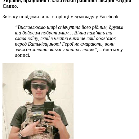
України, працівник Скалатської районної лікарні Андрій
Савко.
Звістку повідомили на сторінці медзакладу у Facebook.
“Висловлюємо щирі співчуття його рідним, друзям
та бойовим побратимам… Вічна пам’ять та
слава воїну, який з честю виконав свій обов’язок
перед Батьківщиною! Герої не вмирають, вони
завжди залишаються у наших серцях”,
–
йдеться у
дописі.