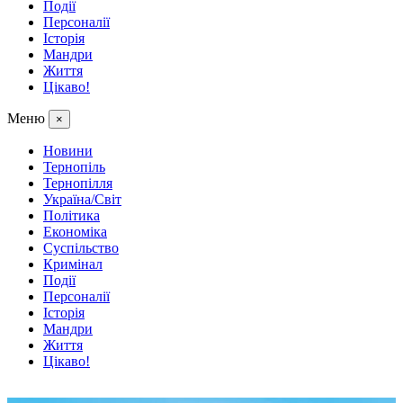
Події
Персоналії
Історія
Мандри
Життя
Цікаво!
Меню
×
Новини
Тернопіль
Тернопілля
Україна/Світ
Політика
Економіка
Суспільство
Кримінал
Події
Персоналії
Історія
Мандри
Життя
Цікаво!