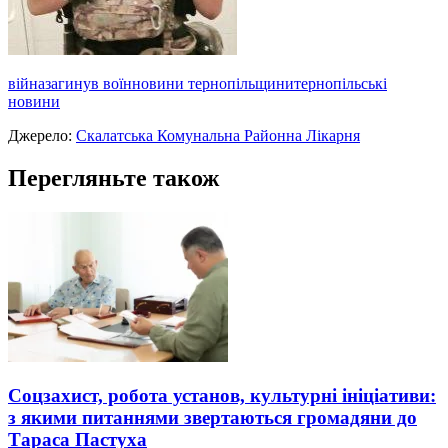
війна
загинув воїн
новини тернопільщини
тернопільські
новини
Джерело:
Скалатська Комунальна Районна Лікарня
Перегляньте також
Соцзахист, робота установ, культурні ініціативи:
з якими питаннями звертаються громадяни до
Тараса Пастуха