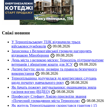
Свіжі новини
У Тернопільському ТЦК відзначили трьох
військовослужбовців
09.08.2026
Захисника з Великогаївської громади нагородять
відзнакою Міноборони
09.08.2026
День міста з великою місією: Тернопіль підтримуватиме
ветеранів і збиратиме кошти для ЗСУ
09.08.2026
Дитячі батути: види, розміри та правила безпечного
використання
09.08.2026
Тернопільщина долучилася до конгресових слухань
щодо початку навчального року
08.08.2026
Як бачать пожежу рятувальники: екшнкамера зняла
гасіння вогню (ВІДЕО)
08.08.2026
Професору Стефану Хмілю присвоїли звання
«Почесний громадянин міста Тернополя»
08.08.2026
Як житель Тернопільщини скористався грантом і 15