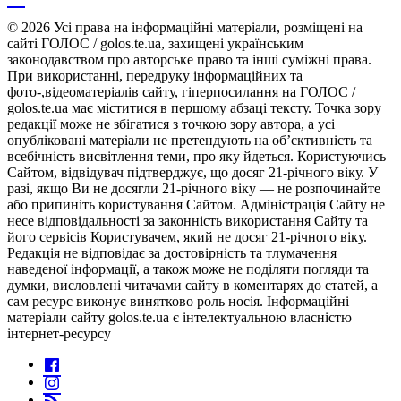
© 2026 Усі права на інформаційні матеріали, розміщені на
сайті ГОЛОС / golos.te.ua, захищені українським
законодавством про авторське право та інші суміжні права.
При використанні, передруку інформаційних та
фото-,відеоматеріалів сайту, гіперпосилання на ГОЛОС /
golos.te.ua має міститися в першому абзаці тексту. Точка зору
редакції може не збігатися з точкою зору автора, а усі
опубліковані матеріали не претендують на об’єктивність та
всебічність висвітлення теми, про яку йдеться. Користуючись
Сайтом, відвідувач підтверджує, що досяг 21-річного віку. У
разі, якщо Ви не досягли 21-річного віку — не розпочинайте
або припиніть користування Сайтом. Адміністрація Сайту не
несе відповідальності за законність використання Сайту та
його сервісів Користувачем, який не досяг 21-річного віку.
Редакція не відповідає за достовірність та тлумачення
наведеної інформації, а також може не поділяти погляди та
думки, висловлені читачами сайту в коментарях до статей, а
сам ресурс виконує винятково роль носія. Інформаційні
матеріали сайту golos.te.ua є інтелектуальною власністю
інтернет-ресурсу