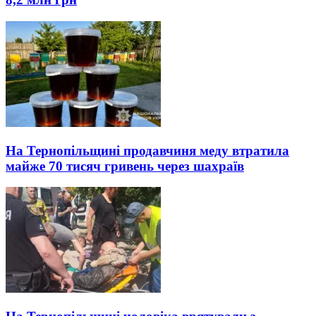
На Тернопільщині продавчиня меду втратила
майже 70 тисяч гривень через шахраїв