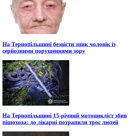
На Тернопільщині безвісти зник чоловік із
серйозними порушеннями зору
На Тернопільщині 15-річний мотоцикліст збив
пішохода: до лікарні потрапили троє людей