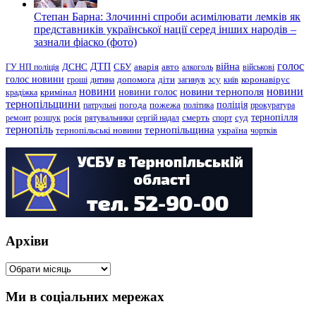
Степан Барна: Злочинні спроби асимілювати лемків як
представників української нації серед інших народів –
зазнали фіаско (фото)
голос
війна
ДТП
ГУ НП поліція
ДСНС
СБУ
аварія
авто
алкоголь
військові
голос новини
зсу
гроші
дитина
допомога
діти
загинув
київ
коронавірус
новини
новини тернополя
новини
новини голос
кримінал
крадіжка
тернопільщини
поліція
патрульні
погода
пожежа
політика
прокуратура
тернопілля
суд
ремонт
розшук
росія
рятувальники
сергій надал
смерть
спорт
тернопіль
тернопільщина
україна
тернопільські новини
чортків
Архіви
Архіви
Ми в соціальних мережах