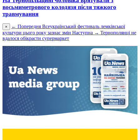
На Тернопільщині чоловіка врятували з
восьмиметрового колодязя після тяжкого
травмування
← Попередня
Всеукраїнський фестиваль лемківської
×
культури цього року зазнає змін
Наступна →
Тернополянці не
вдалося обікрасти супермаркет