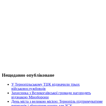
Нещодавно опубліковане
У Тернопільському ТЦК відзначили трьох
військовослужбовців
Захисника з Великогаївської громади нагородять
відзнакою Міноборони
День міста з великою місією: Тернопіль підтримуватиме
ветеранів і збиратиме кошти для ЗСУ