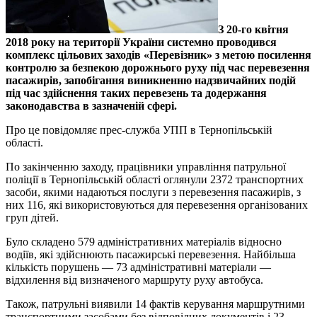
З 20-го квітня
2018 року на території України системно проводився
комплекс цільових заходів «Перевізник» з метою посилення
контролю за безпекою дорожнього руху під час перевезення
пасажирів, запобігання виникненню надзвичайних подій
під час здійснення таких перевезень та додержання
законодавства в зазначеній сфері.
Про це повідомляє прес-служба УПП в Тернопільській
області.
По закінченню заходу, працівники управління патрульної
поліції в Тернопільській обла
сті оглянули 2372 транспортних
засоби, якими надаються послуги з перевезення пасажирів, з
них 116, які використовуються для перевезення організованих
груп дітей.
Було складено 579 адміністративних матеріалів відносно
водіїв, які здійснюють пасажирські перевезення. Найбільша
кількість порушень — 73 адміністративні матеріали —
відхилення від визначеного маршруту руху автобуса.
Також, патрульні виявили 14 фактів керування маршрутними
транспортними засобами без відповідних документів і 23 —