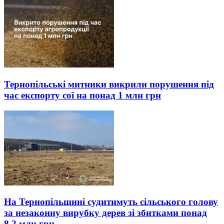
Тернопільські митники викрили порушення під
час експорту сої на понад 1 млн грн
На Тернопільщині судитимуть сільського голову
за незаконну вирубку дерев зі збитками понад
8,2 млн грн