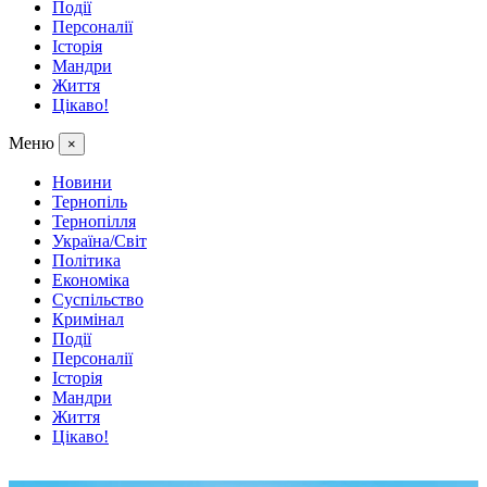
Події
Персоналії
Історія
Мандри
Життя
Цікаво!
Меню
×
Новини
Тернопіль
Тернопілля
Україна/Світ
Політика
Економіка
Суспільство
Кримінал
Події
Персоналії
Історія
Мандри
Життя
Цікаво!