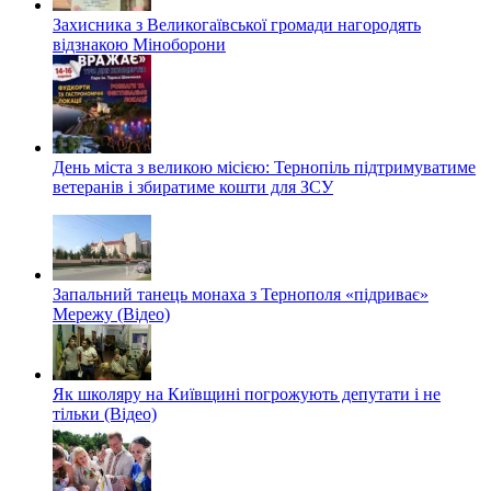
Захисника з Великогаївської громади нагородять
відзнакою Міноборони
День міста з великою місією: Тернопіль підтримуватиме
ветеранів і збиратиме кошти для ЗСУ
Запальний танець монаха з Тернополя «підриває»
Мережу (Відео)
Як школяру на Київщині погрожують депутати і не
тільки (Відео)