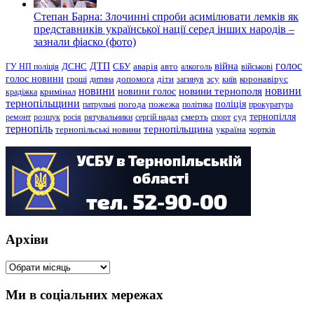
Степан Барна: Злочинні спроби асимілювати лемків як
представників української нації серед інших народів –
зазнали фіаско (фото)
голос
війна
ДТП
ГУ НП поліція
ДСНС
СБУ
аварія
авто
алкоголь
військові
голос новини
зсу
гроші
дитина
допомога
діти
загинув
київ
коронавірус
новини
новини тернополя
новини
новини голос
кримінал
крадіжка
тернопільщини
поліція
патрульні
погода
пожежа
політика
прокуратура
тернопілля
суд
ремонт
розшук
росія
рятувальники
сергій надал
смерть
спорт
тернопіль
тернопільщина
україна
тернопільські новини
чортків
Архіви
Архіви
Ми в соціальних мережах