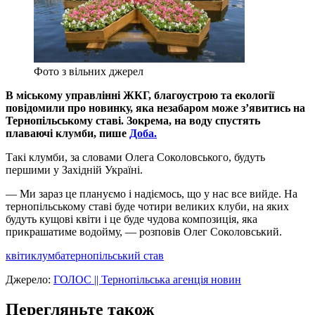
Фото з вільних джерел
В міському управлінні ЖКГ, благоустрою та екології
повідомили про новинку, яка незабаром може з’явитись на
Тернопільському ставі. Зокрема, на воду спустять
плаваючі клумби, пише
Доба.
Такі клумби, за словами Олега Соколовського, будуть
першими у Західній Україні.
— Ми зараз це плануємо і надіємось, що у нас все вийде. На
тернопільському ставі буде чотири великих клуби, на яких
будуть кущові квіти і це буде чудова композиція, яка
прикрашатиме водойму, — розповів Олег Соколовський.
квіти
клумба
тернопільський став
Джерело:
ГОЛОС || Тернопільська агенція новин
Перегляньте також