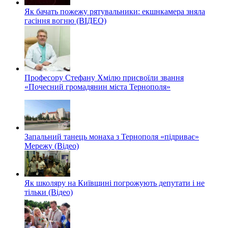
Як бачать пожежу рятувальники: екшнкамера зняла
гасіння вогню (ВІДЕО)
Професору Стефану Хмілю присвоїли звання
«Почесний громадянин міста Тернополя»
Запальний танець монаха з Тернополя «підриває»
Мережу (Відео)
Як школяру на Київщині погрожують депутати і не
тільки (Відео)