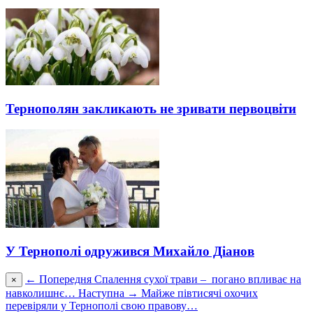
Тернополян закликають не зривати первоцвіти
У Тернополі одружився Михайло Діанов
← Попередня
Спалення сухої трави – погано впливає на
×
навколишнє…
Наступна →
Майже півтисячі охочих
перевіряли у Тернополі свою правову…