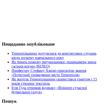
Нещодавно опубліковане
Тернопільщина долучилася до конгресових слухань
щодо початку навчального року
Як бачать пожежу рятувальники: екшнкамера зняла
гасіння вогню (ВІДЕО)
Професору Стефану Хмілю присвоїли звання
«Почесний громадянин міста Тернополя»
Як житель Тернопільщини скористався грантом і 15
років створює текстиль
Ігор Гуда отримав відзнаку «Візіонер сучасної
будівельної галузі»
Пошук