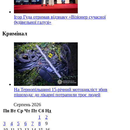
Ігор Гуда отримав відзнаку «Візіонер сучасної
будівельної галузі»
Кримінал
На Тернопільщині 15-річний мотоцикліст збив
пішохода: до лікарні потрапили троє людей
Серпень 2026
Пн
Вт
Ср
Чт
Пт
Сб
Нд
1
2
3
4
5
6
7
8
9
10
11
12
13
14
15
16