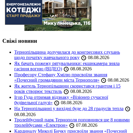
Свіжі новини
Тернопільщина долучилася до конгресових слухань
щодо початку навчального року
08.08.2026
Як бачать пожежу рятувальники: екшнкамера зняла
гасіння вогню (ВІДЕО)
08.08.2026
Професору Стефану Хмілю присвоїли звання
«Почесний громадянин міста Тернополя»
08.08.2026
Як житель Тернопільщини скористався грантом і 15
років створює текстиль
08.08.2026
Ігор Гуда отримав відзнаку «Візіонер сучасної
будівельної галузі»
08.08.2026
На Тернопільщині у вихідні буде до 28 градусів тепла
08.08.2026
Тролейбусний парк Тернополя поповнився ще 8 новими
тролейбусами «Електрон»
07.08.2026
Кардиналу Миколі Бичку присвоїли звання «Почесний