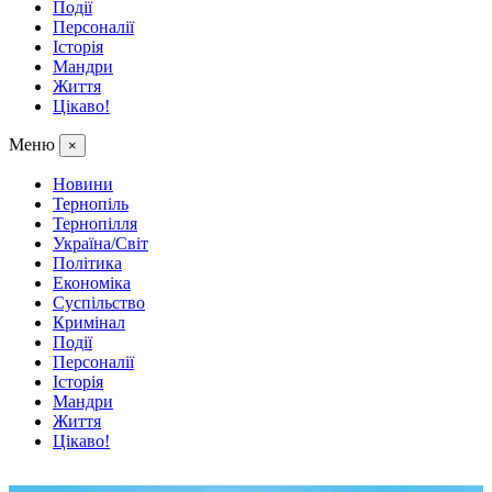
Події
Персоналії
Історія
Мандри
Життя
Цікаво!
Меню
×
Новини
Тернопіль
Тернопілля
Україна/Світ
Політика
Економіка
Суспільство
Кримінал
Події
Персоналії
Історія
Мандри
Життя
Цікаво!