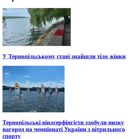
У Тернопільському ставі знайшли тіло жінки
Тернопільські віндсерфінгісти здобули низку
нагород на чемпіонаті України з вітрильного
спорту