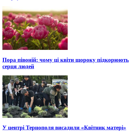
Пора півоній: чому ці квіти щороку підкорюють
серця людей
У центрі Тернополя висадили «Квітник матері»