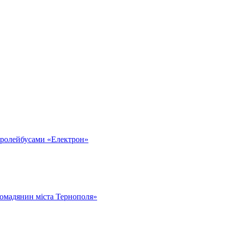
тролейбусами «Електрон»
омадянин міста Тернополя»