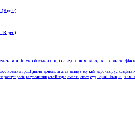
 (Відео)
 (Відео)
ставників української нації серед інших народів – зазнали фіаск
олос новини
зсу
гроші
дитина
допомога
діти
загинув
київ
коронавірус
крадіжка
тернопі
тернопілля
суд
нт
розшук
росія
рятувальники
сергій надал
смерть
спорт