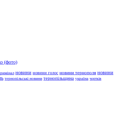
о (фото)
новини
новини тернополя
новини
новини голос
кримінал
ль
тернопільщина
україна
тернопільські новини
чортків