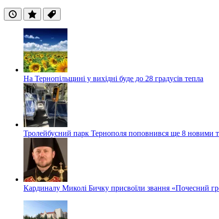
Останні
Популярні
Теги
На Тернопільщині у вихідні буде до 28 градусів тепла
Тролейбусний парк Тернополя поповнився ще 8 новими 
Кардиналу Миколі Бичку присвоїли звання «Почесний гр