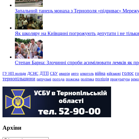
Запальний танець монаха з Тернополя «підриває» Мережу
Як школяру на Київщині погрожують депутати і не тільки
Степан Барна: Злочинні спроби асимілювати лемків як пред
голос
війна
г
ДТП
ГУ НП поліція
ДСНС
СБУ
аварія
авто
алкоголь
військові
тернопільщини
поліція
патрульні
погода
пожежа
політика
прокуратура
ремо
Архіви