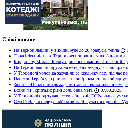
Свіжі новини
На Тернопільщині у вихідні буде до 28 градусів тепла
0
Тролейбусний парк Тернополя поповнився ще 8 новими 
Кардиналу Миколі Бичку присвоїли звання «Почесний гр
На Тернопільщині дружина ветерана звернулася до правоох
У Тернополі чоловіка засудили за крадіжку газу під час в
Пантеон Героїв у Тернополі: простір пам’яті, що об’єднує
Звання «Почесний громадянин міста Тернополя» посмерт
Воїни 44-ї бригади: різні долі, одна мета
07.08.2026
У Тернополі стартував всеукраїнський ЛОР-симпозіум: ме
Сергій Надал передав військовим 50 сучасних дронів “Vyr