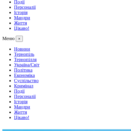
Події
Персоналії
Історія
Мандри
Життя
Цікаво!
Меню
×
Новини
Тернопіль
Тернопілля
Україна/Світ
Політика
Економіка
Суспільство
Кримінал
Події
Персоналії
Історія
Мандри
Життя
Цікаво!