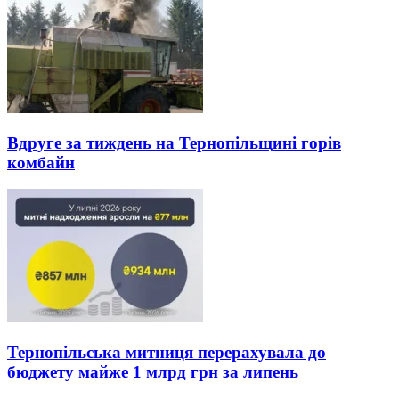
Вдруге за тиждень на Тернопільщині горів
комбайн
Тернопільська митниця перерахувала до
бюджету майже 1 млрд грн за липень