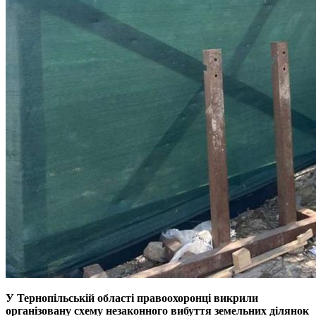
У Тернопільській області правоохоронці викрили
організовану схему незаконного вибуття земельних ділянок