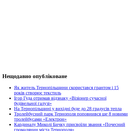
Нещодавно опубліковане
Як житель Тернопільщини скористався грантом і 15
років створює текстиль
Ігор Гуда отримав відзнаку «Візіонер сучасної
будівельної галузі»
На Тернопільщині у вихідні буде до 28 градусів тепла
Тролейбусний парк Тернополя поповнився ще 8 новими
тролейбусами «Електрон»
Кардиналу Миколі Бичку присвоїли звання «Почесний
громадянин міста Тернополя»