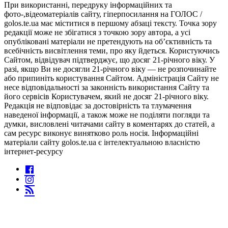
При використанні, передруку інформаційних та
фото-,відеоматеріалів сайту, гіперпосилання на ГОЛОС /
golos.te.ua має міститися в першому абзаці тексту. Точка зору
редакції може не збігатися з точкою зору автора, а усі
опубліковані матеріали не претендують на об’єктивність та
всебічність висвітлення теми, про яку йдеться. Користуючись
Сайтом, відвідувач підтверджує, що досяг 21-річного віку. У
разі, якщо Ви не досягли 21-річного віку — не розпочинайте
або припиніть користування Сайтом. Адміністрація Сайту не
несе відповідальності за законність використання Сайту та
його сервісів Користувачем, який не досяг 21-річного віку.
Редакція не відповідає за достовірність та тлумачення
наведеної інформації, а також може не поділяти погляди та
думки, висловлені читачами сайту в коментарях до статей, а
сам ресурс виконує винятково роль носія. Інформаційні
матеріали сайту golos.te.ua є інтелектуальною власністю
інтернет-ресурсу