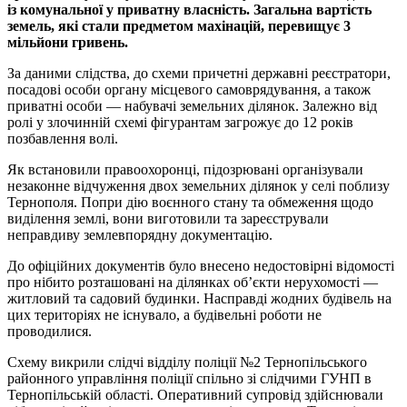
із комунальної у приватну власність. Загальна вартість
земель, які стали предметом махінацій, перевищує 3
мільйони гривень.
За даними слідства, до схеми причетні державні реєстратори,
посадові особи органу місцевого самоврядування, а також
приватні особи — набувачі земельних ділянок. Залежно від
ролі у злочинній схемі фігурантам загрожує до 12 років
позбавлення волі.
Як встановили правоохоронці, підозрювані організували
незаконне відчуження двох земельних ділянок у селі поблизу
Тернополя. Попри дію воєнного стану та обмеження щодо
виділення землі, вони виготовили та зареєстрували
неправдиву землевпорядну документацію.
До офіційних документів було внесено недостовірні відомості
про нібито розташовані на ділянках об’єкти нерухомості —
житловий та садовий будинки. Насправді жодних будівель на
цих територіях не існувало, а будівельні роботи не
проводилися.
Схему викрили слідчі відділу поліції №2 Тернопільського
районного управління поліції спільно зі слідчими ГУНП в
Тернопільській області. Оперативний супровід здійснювали