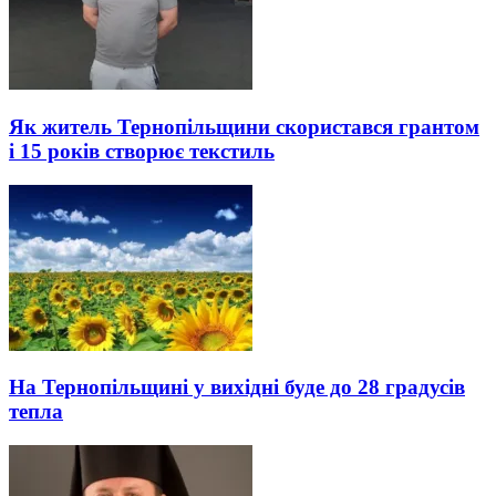
Як житель Тернопільщини скористався грантом
і 15 років створює текстиль
На Тернопільщині у вихідні буде до 28 градусів
тепла