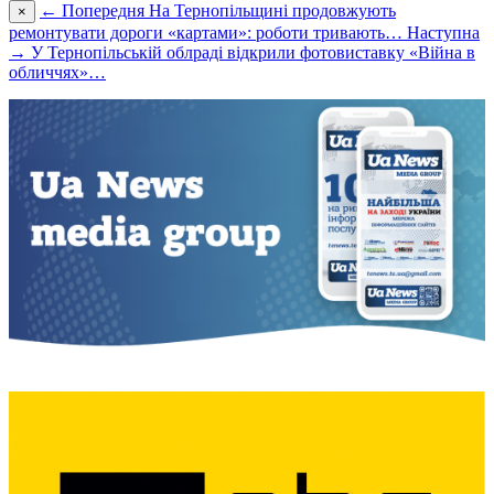
← Попередня
На Тернопільщині продовжують
×
ремонтувати дороги «картами»: роботи тривають…
Наступна
→
У Тернопільській облраді відкрили фотовиставку «Війна в
обличчях»…