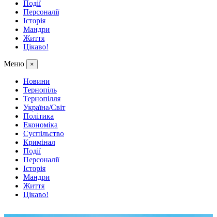
Події
Персоналії
Історія
Мандри
Життя
Цікаво!
Меню
×
Новини
Тернопіль
Тернопілля
Україна/Світ
Політика
Економіка
Суспільство
Кримінал
Події
Персоналії
Історія
Мандри
Життя
Цікаво!