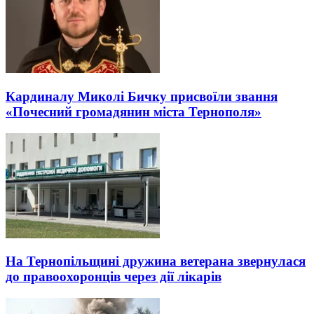
Кардиналу Миколі Бичку присвоїли звання
«Почесний громадянин міста Тернополя»
На Тернопільщині дружина ветерана звернулася
до правоохоронців через дії лікарів