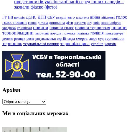
представників української нації серед інших народів –
зазнали фіаско (фото)
голос
війна
ДТП
ГУ НП поліція
ДСНС
СБУ
аварія
авто
алкоголь
військові
голос новини
зсу
гроші
дитина
допомога
діти
загинув
київ
коронавірус
новини
новини тернополя
новини
новини голос
кримінал
крадіжка
тернопільщини
поліція
патрульні
погода
пожежа
політика
прокуратура
тернопілля
суд
ремонт
розшук
росія
рятувальники
сергій надал
смерть
спорт
тернопіль
тернопільщина
україна
тернопільські новини
чортків
Архіви
Архіви
Ми в соціальних мережах