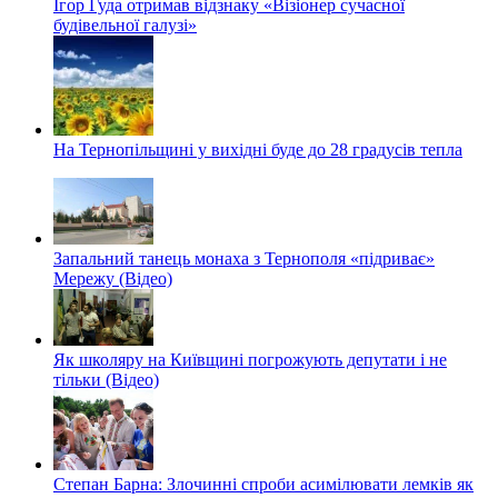
Ігор Гуда отримав відзнаку «Візіонер сучасної
будівельної галузі»
На Тернопільщині у вихідні буде до 28 градусів тепла
Запальний танець монаха з Тернополя «підриває»
Мережу (Відео)
Як школяру на Київщині погрожують депутати і не
тільки (Відео)
Степан Барна: Злочинні спроби асимілювати лемків як