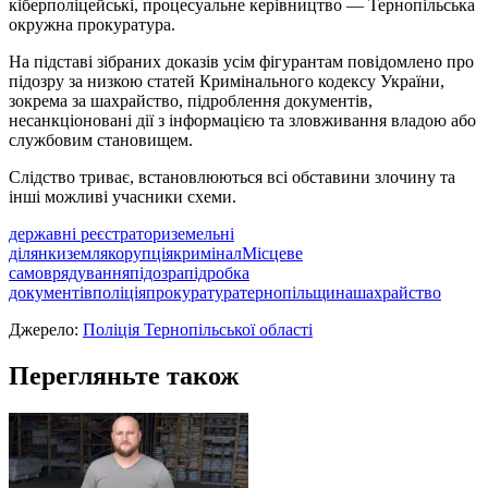
кіберполіцейські, процесуальне керівництво — Тернопільська
окружна прокуратура.
На підставі зібраних доказів усім фігурантам повідомлено про
підозру за низкою статей Кримінального кодексу України,
зокрема за шахрайство, підроблення документів,
несанкціоновані дії з інформацією та зловживання владою або
службовим становищем.
Слідство триває, встановлюються всі обставини злочину та
інші можливі учасники схеми.
державні реєстратори
земельні
ділянки
земля
корупція
кримінал
Місцеве
самоврядування
підозра
підробка
документів
поліція
прокуратура
тернопільщина
шахрайство
Джерело:
Поліція Тернопільської області
Перегляньте також