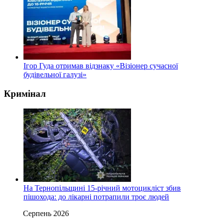
Ігор Гуда отримав відзнаку «Візіонер сучасної
будівельної галузі»
Кримінал
На Тернопільщині 15-річний мотоцикліст збив
пішохода: до лікарні потрапили троє людей
Серпень 2026