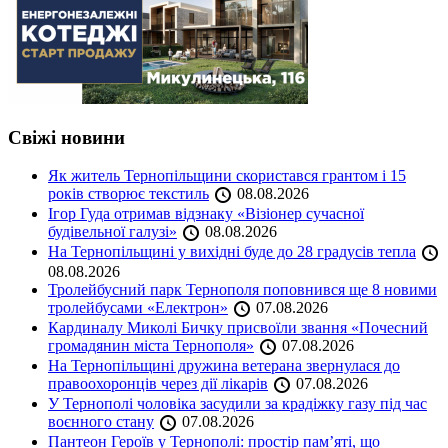
Свіжі новини
Як житель Тернопільщини скористався грантом і 15
років створює текстиль
08.08.2026
Ігор Гуда отримав відзнаку «Візіонер сучасної
будівельної галузі»
08.08.2026
На Тернопільщині у вихідні буде до 28 градусів тепла
08.08.2026
Тролейбусний парк Тернополя поповнився ще 8 новими
тролейбусами «Електрон»
07.08.2026
Кардиналу Миколі Бичку присвоїли звання «Почесний
громадянин міста Тернополя»
07.08.2026
На Тернопільщині дружина ветерана звернулася до
правоохоронців через дії лікарів
07.08.2026
У Тернополі чоловіка засудили за крадіжку газу під час
воєнного стану
07.08.2026
Пантеон Героїв у Тернополі: простір пам’яті, що