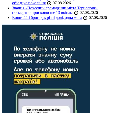
об’єднує покоління
07.08.2026
Звання «Почесний громадянин міста Тернополя»
посмертно присвоїли ще 13 воїнам
07.08.2026
Воїни 44-ї бригади: різні долі, одна мета
07.08.2026