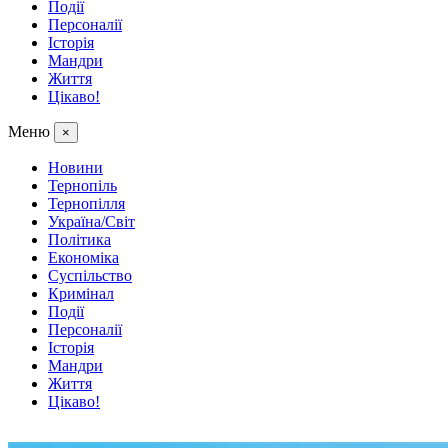
Події
Персоналії
Історія
Мандри
Життя
Цікаво!
Меню
×
Новини
Тернопіль
Тернопілля
Україна/Світ
Політика
Економіка
Суспільство
Кримінал
Події
Персоналії
Історія
Мандри
Життя
Цікаво!