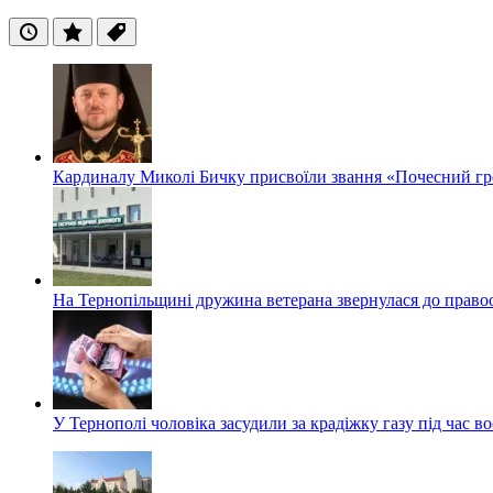
Останні
Популярні
Теги
Кардиналу Миколі Бичку присвоїли звання «Почесний гр
На Тернопільщині дружина ветерана звернулася до правоох
У Тернополі чоловіка засудили за крадіжку газу під час в