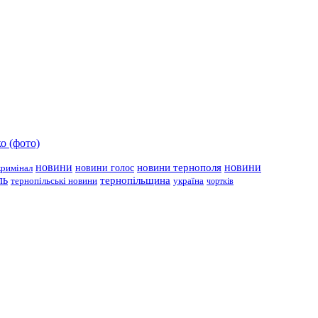
о (фото)
новини
новини тернополя
новини
новини голос
кримінал
ль
тернопільщина
україна
тернопільські новини
чортків