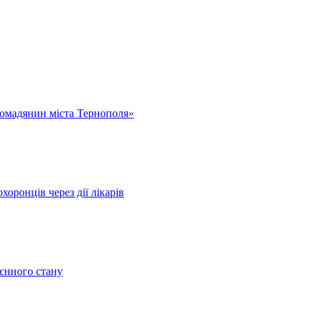
омадянин міста Тернополя»
оронців через дії лікарів
оєнного стану