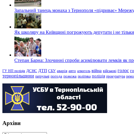
Запальний танець монаха з Тернополя «підриває» Мережу
Як школяру на Київщині погрожують депутати і не тільки
Степан Барна: Злочинні спроби асимілювати лемків як пред
голос
війна
г
ДТП
ГУ НП поліція
ДСНС
СБУ
аварія
авто
алкоголь
військові
тернопільщини
поліція
патрульні
погода
пожежа
політика
прокуратура
ремо
Архіви