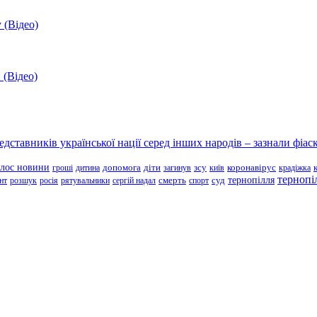
 (Відео)
 (Відео)
ставників української нації серед інших народів – зазнали фіаск
олос новини
зсу
гроші
дитина
допомога
діти
загинув
київ
коронавірус
крадіжка
тернопі
тернопілля
суд
нт
розшук
росія
рятувальники
сергій надал
смерть
спорт