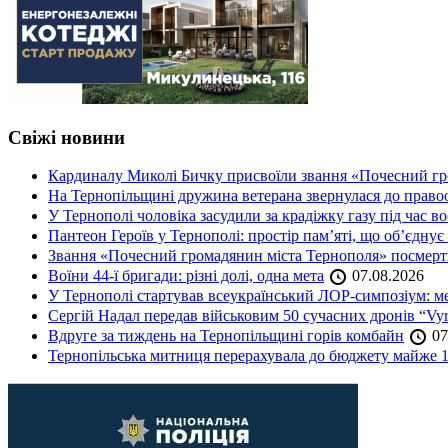
Свіжі новини
Кардиналу Миколі Бичку присвоїли звання «Почесний гр
На Тернопільщині дружина ветерана звернулася до правоох
У Тернополі чоловіка засудили за крадіжку газу під час в
Пантеон Героїв у Тернополі: простір пам’яті, що об’єднує
Звання «Почесний громадянин міста Тернополя» посмерт
Воїни 44-ї бригади: різні долі, одна мета
07.08.2026
У Тернополі стартував всеукраїнський ЛОР-симпозіум: ме
Сергій Надал передав військовим 50 сучасних дронів “Vyr
Вдруге за тиждень на Тернопільщині горів комбайн
07
Тернопільська митниця перерахувала до бюджету майже 1